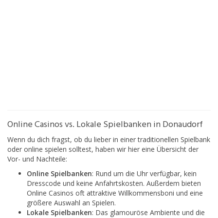
Online Casinos vs. Lokale Spielbanken in Donaudorf
Wenn du dich fragst, ob du lieber in einer traditionellen Spielbank
oder online spielen solltest, haben wir hier eine Übersicht der
Vor- und Nachteile:
Online Spielbanken
: Rund um die Uhr verfügbar, kein
Dresscode und keine Anfahrtskosten. Außerdem bieten
Online Casinos oft attraktive Willkommensboni und eine
größere Auswahl an Spielen.
Lokale Spielbanken
: Das glamouröse Ambiente und die