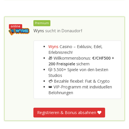
Premium
online
Wyns
sucht in
Donaudorf
Wyns
Casino – Exklusiv, Edel,
Erlebnisreich!
🎁 Willkommensbonus:
€/CHF500 +
200 Freispiele
sichern
🎲 5.500+ Spiele von den besten
Studios
💳 Bezahle flexibel: Fiat & Crypto
👑 VIP-Programm mit individuellen
Belohnungen
Registrieren & Bonus absahnen