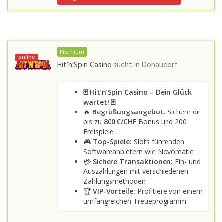
Premium
online
Hit’n’Spin Casino
sucht in
Donaudorf
🃏 Hit’n’Spin Casino – Dein Glück
wartet! 🃏
🔥
Begrüßungsangebot:
Sichere dir
bis zu
800 €/CHF
Bonus und 200
Freispiele
🎮
Top-Spiele:
Slots führenden
Softwareanbietern wie Novomatic
💳
Sichere Transaktionen:
Ein- und
Auszahlungen mit verschiedenen
Zahlungsmethoden
🏆
VIP-Vorteile:
Profitiere von einem
umfangreichen Treueprogramm