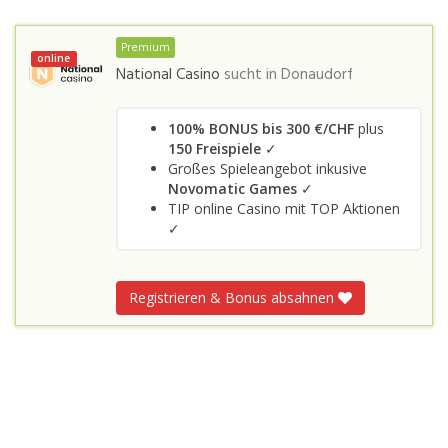
Premium
online
National Casino
sucht in
Donaudorf
100% BONUS bis 300 €/CHF
plus
150 Freispiele
✓
Großes Spieleangebot inkusive
Novomatic Games
✓
TIP online Casino mit TOP Aktionen
✓
Registrieren & Bonus absahnen