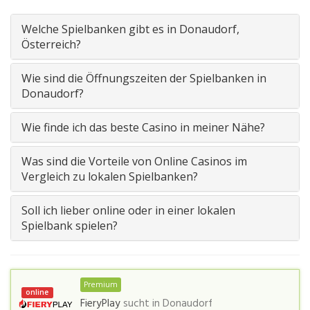
Welche Spielbanken gibt es in Donaudorf,
Österreich?
Wie sind die Öffnungszeiten der Spielbanken in
Donaudorf?
Wie finde ich das beste Casino in meiner Nähe?
Was sind die Vorteile von Online Casinos im
Vergleich zu lokalen Spielbanken?
Soll ich lieber online oder in einer lokalen
Spielbank spielen?
Premium
online
FieryPlay
sucht in
Donaudorf