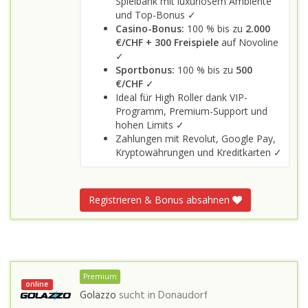
Spielbank mit luxuriösem Ambiente
und Top-Bonus ✓
Casino-Bonus:
100 % bis zu
2.000
€/CHF + 300 Freispiele
auf Novoline
✓
Sportbonus:
100 % bis zu
500
€/CHF
✓
Ideal für High Roller dank VIP-
Programm, Premium-Support und
hohen Limits ✓
Zahlungen mit Revolut, Google Pay,
Kryptowährungen und Kreditkarten ✓
Registrieren & Bonus absahnen
Premium
online
Golazzo
sucht in
Donaudorf