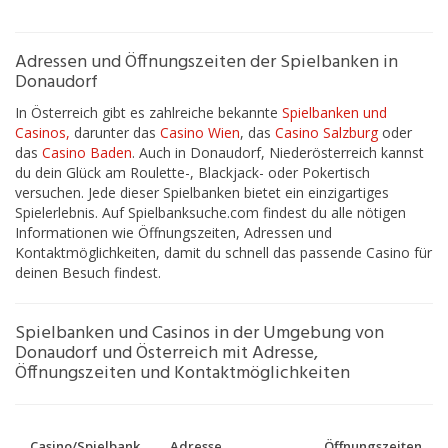
Adressen und Öffnungszeiten der Spielbanken in
Donaudorf
In Österreich gibt es zahlreiche bekannte
Spielbanken und
Casinos,
darunter das
Casino Wien
, das
Casino Salzburg
oder
das
Casino Baden
. Auch in Donaudorf, Niederösterreich kannst
du dein Glück am Roulette-, Blackjack- oder Pokertisch
versuchen. Jede dieser Spielbanken bietet ein einzigartiges
Spielerlebnis. Auf Spielbanksuche.com findest du alle nötigen
Informationen wie Öffnungszeiten, Adressen und
Kontaktmöglichkeiten, damit du schnell das passende Casino für
deinen Besuch findest.
Spielbanken und Casinos in der Umgebung von
Donaudorf und Österreich mit Adresse,
Öffnungszeiten und Kontaktmöglichkeiten
Casino/Spielbank
Adresse
Öffnungszeiten