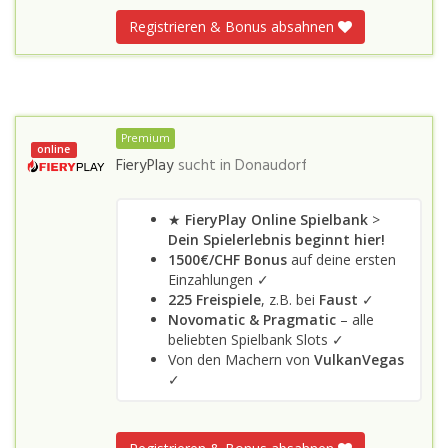
Registrieren & Bonus absahnen
Premium
online
FieryPlay
sucht in
Donaudorf
★
FieryPlay Online Spielbank
>
Dein Spielerlebnis beginnt hier!
1500€/CHF Bonus
auf deine ersten
Einzahlungen ✓
225 Freispiele
, z.B. bei
Faust
✓
Novomatic & Pragmatic
– alle
beliebten Spielbank Slots ✓
Von den Machern von
VulkanVegas
✓