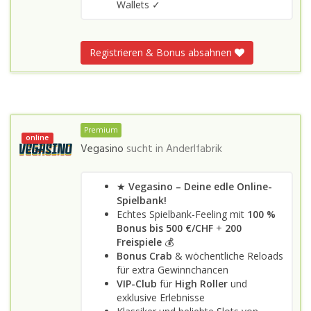
Wallets ✓
Registrieren & Bonus absahnen
Premium
online
Vegasino
sucht in
Anderlfabrik
★
Vegasino – Deine edle Online-
Spielbank!
Echtes Spielbank-Feeling mit
100 %
Bonus bis 500 €/CHF
+
200
Freispiele
💰
Bonus Crab
& wöchentliche Reloads
für extra Gewinnchancen
VIP-Club
für
High Roller
und
exklusive Erlebnisse