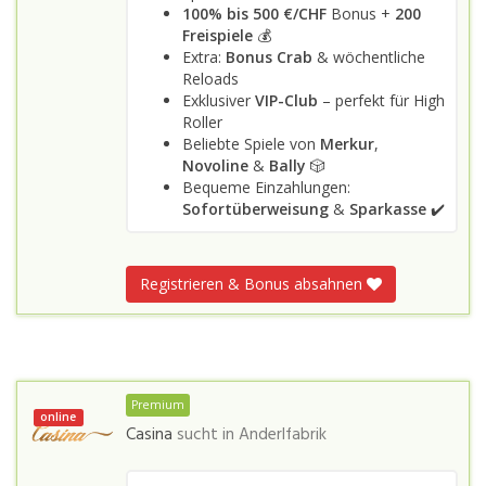
100% bis 500 €/CHF
Bonus +
200
Freispiele
💰
Extra:
Bonus Crab
& wöchentliche
Reloads
Exklusiver
VIP-Club
– perfekt für High
Roller
Beliebte Spiele von
Merkur
,
Novoline
&
Bally
🎲
Bequeme Einzahlungen:
Sofortüberweisung
&
Sparkasse
✔️
Registrieren & Bonus absahnen
Premium
online
Casina
sucht in
Anderlfabrik