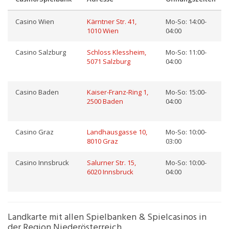
Casino Wien
Kärntner Str. 41,
Mo-So: 14:00-
1010 Wien
04:00
Casino Salzburg
Schloss Klessheim,
Mo-So: 11:00-
5071 Salzburg
04:00
Casino Baden
Kaiser-Franz-Ring 1,
Mo-So: 15:00-
2500 Baden
04:00
Casino Graz
Landhausgasse 10,
Mo-So: 10:00-
8010 Graz
03:00
Casino Innsbruck
Salurner Str. 15,
Mo-So: 10:00-
6020 Innsbruck
04:00
Landkarte mit allen Spielbanken & Spielcasinos in
der Region Niederösterreich