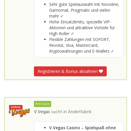
Sehr gute Spielauswahl mit Novoline,
Gamomat, Pragmatic und vielen
mehr ✓
Hohe Einsatzlimits, spezielle VIP-
Aktionen und attraktive Vorteile für
High Roller ✓
Flexible Zahlungen mit SOFORT,
Revolut, Visa, Mastercard,
Kryptowährungen und E-Wallets ✓
Registrieren & Bonus absahnen
Premium
online
V.Vegas
sucht in
Anderlfabrik
V.Vegas Casino – Spielspaß ohne