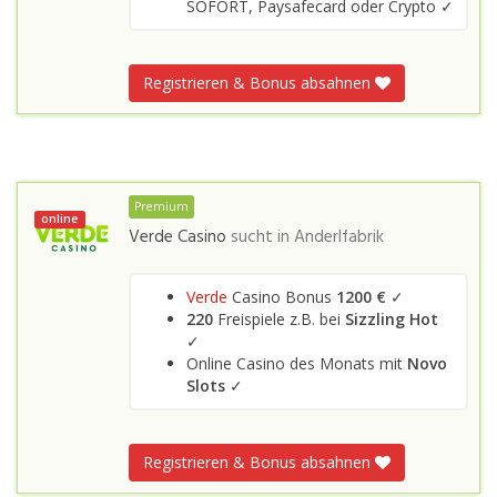
SOFORT, Paysafecard oder Crypto ✓
Registrieren & Bonus absahnen
Premium
online
Verde Casino
sucht in
Anderlfabrik
Verde
Casino Bonus
1200 €
✓
220
Freispiele z.B. bei
Sizzling Hot
✓
Online Casino des Monats mit
Novo
Slots
✓
Registrieren & Bonus absahnen