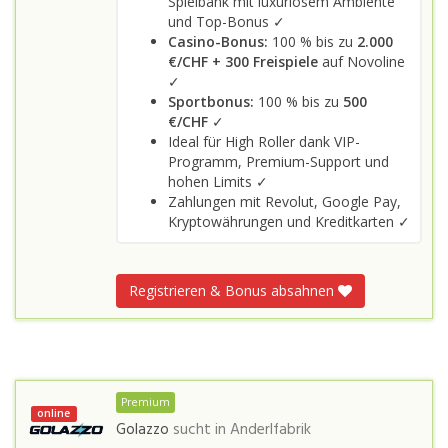
Spielbank mit luxuriösem Ambiente
und Top-Bonus ✓
Casino-Bonus:
100 % bis zu
2.000
€/CHF + 300 Freispiele
auf Novoline
✓
Sportbonus:
100 % bis zu
500
€/CHF
✓
Ideal für High Roller dank VIP-
Programm, Premium-Support und
hohen Limits ✓
Zahlungen mit Revolut, Google Pay,
Kryptowährungen und Kreditkarten ✓
Registrieren & Bonus absahnen
Premium
online
Golazzo
sucht in
Anderlfabrik