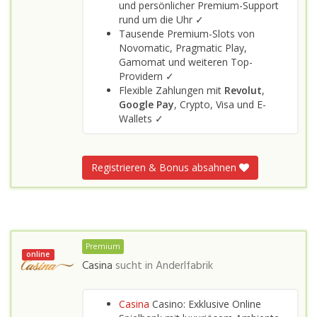
und persönlicher Premium-Support
rund um die Uhr ✓
Tausende Premium-Slots von
Novomatic, Pragmatic Play,
Gamomat und weiteren Top-
Providern ✓
Flexible Zahlungen mit
Revolut
,
Google Pay
, Crypto, Visa und E-
Wallets ✓
Registrieren & Bonus absahnen
Premium
online
Casina
sucht in
Anderlfabrik
Casina
Casino: Exklusive Online