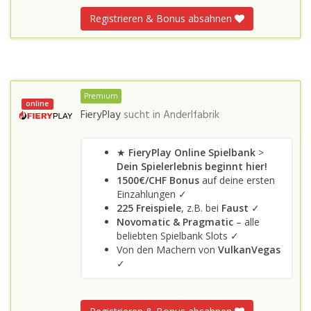
Registrieren & Bonus absahnen
Premium
online
FieryPlay
sucht in
Anderlfabrik
★
FieryPlay Online Spielbank
>
Dein Spielerlebnis beginnt hier!
1500€/CHF Bonus
auf deine ersten
Einzahlungen ✓
225 Freispiele
, z.B. bei
Faust
✓
Novomatic & Pragmatic
– alle
beliebten Spielbank Slots ✓
Von den Machern von
VulkanVegas
✓