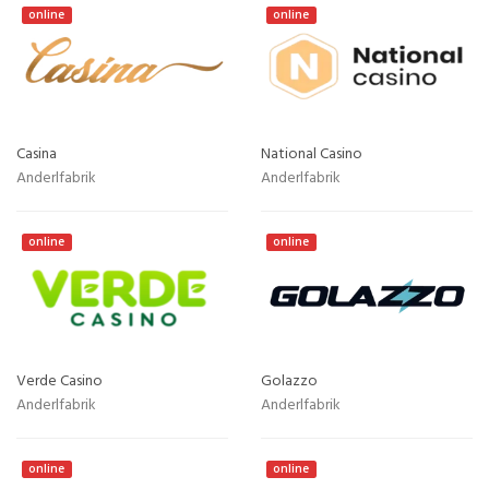
online
online
Casina
National Casino
Anderlfabrik
Anderlfabrik
online
online
Verde Casino
Golazzo
Anderlfabrik
Anderlfabrik
online
online