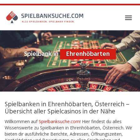
Skip
to
main
Toggl
content
navig
Spielbank in
Ehrenhöbarten
Spielbanken in Ehrenhöbarten, Österreich –
Übersicht aller Spielcasinos in der Nähe
Willkommen auf
Spielbanksuche.com
! Hier findest du alles
Wissenswerte zu Spielbanken in Ehrenhöbarten, Österreich. Wir
bieten dir ausführliche Berichte, Adressen, Öffnungszeiten,