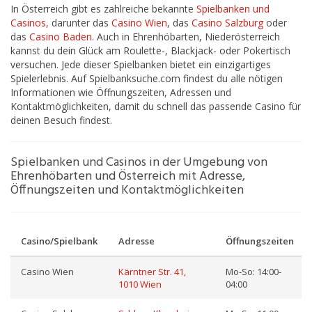
In Österreich gibt es zahlreiche bekannte
Spielbanken und
Casinos,
darunter das
Casino Wien
, das
Casino Salzburg
oder
das
Casino Baden
. Auch in Ehrenhöbarten, Niederösterreich
kannst du dein Glück am Roulette-, Blackjack- oder Pokertisch
versuchen. Jede dieser Spielbanken bietet ein einzigartiges
Spielerlebnis. Auf Spielbanksuche.com findest du alle nötigen
Informationen wie Öffnungszeiten, Adressen und
Kontaktmöglichkeiten, damit du schnell das passende Casino für
deinen Besuch findest.
Spielbanken und Casinos in der Umgebung von
Ehrenhöbarten und Österreich mit Adresse,
Öffnungszeiten und Kontaktmöglichkeiten
Casino/Spielbank
Adresse
Öffnungszeiten
Casino Wien
Kärntner Str. 41,
Mo-So: 14:00-
1010 Wien
04:00