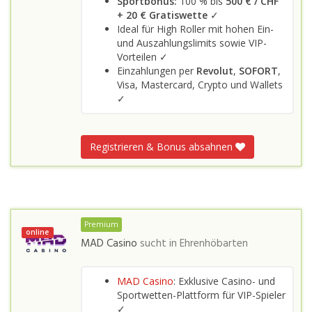
Sportbonus:
100 % bis
500 € / CHF
+ 20 € Gratiswette
✓
Ideal für High Roller mit hohen Ein-
und Auszahlungslimits sowie VIP-
Vorteilen ✓
Einzahlungen per
Revolut
,
SOFORT
,
Visa, Mastercard, Crypto und Wallets
✓
Registrieren & Bonus absahnen
Premium
online
MAD Casino
sucht in
Ehrenhöbarten
MAD Casino
: Exklusive Casino- und
Sportwetten-Plattform für VIP-Spieler
✓