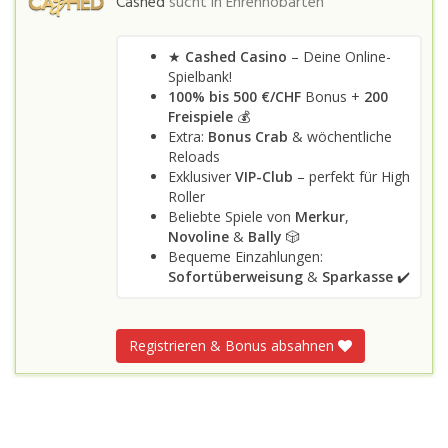
Cashed
sucht in
Ehrenhöbarten
★
Cashed Casino
– Deine Online-
Spielbank!
100% bis 500 €/CHF
Bonus +
200
Freispiele
💰
Extra:
Bonus Crab
& wöchentliche
Reloads
Exklusiver
VIP-Club
– perfekt für High
Roller
Beliebte Spiele von
Merkur
,
Novoline
&
Bally
🎲
Bequeme Einzahlungen:
Sofortüberweisung
&
Sparkasse
✔️
Registrieren & Bonus absahnen