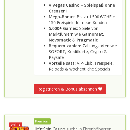
V.Vegas Casino – Spielspaß ohne
Grenzen!
Mega-Bonus:
Bis zu 1.500 €/CHF +
150 Freispiele für neue Kunden
5.000+ Games:
Spiele von
Marktführern wie
Gamomat
,
Novomatic
&
Pragmatic
Bequem zahlen:
Zahlungsarten wie
SOFORT, Kreditkarte, Crypto &
Paysafe
Vorteile satt:
VIP-Club, Freispiele,
Reloads & wöchentliche Specials
Registrieren & Bonus absahnen
Premium
online
Hit’n’Spin Casino
sucht in
Ehrenhöbarten