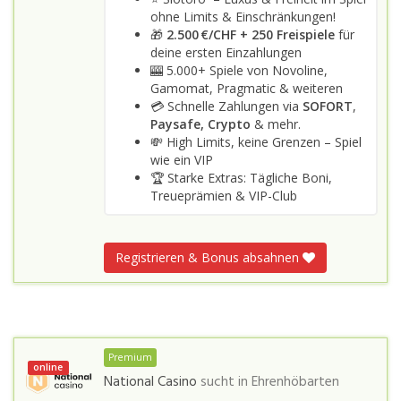
ohne Limits & Einschränkungen!
🎁
2.500 €/CHF + 250 Freispiele
für
deine ersten Einzahlungen
🎰 5.000+ Spiele von Novoline,
Gamomat, Pragmatic & weiteren
💳 Schnelle Zahlungen via
SOFORT
,
Paysafe, Crypto
& mehr.
💸 High Limits, keine Grenzen – Spiel
wie ein VIP
🏆 Starke Extras: Tägliche Boni,
Treueprämien & VIP-Club
Registrieren & Bonus absahnen
Premium
online
National Casino
sucht in
Ehrenhöbarten