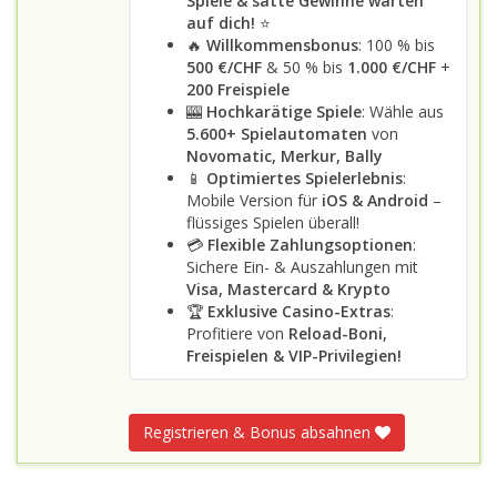
Spiele & satte Gewinne warten
auf dich!
⭐
🔥
Willkommensbonus
: 100 % bis
500 €/CHF
& 50 % bis
1.000 €/CHF
+
200 Freispiele
🎰
Hochkarätige Spiele
: Wähle aus
5.600+ Spielautomaten
von
Novomatic, Merkur, Bally
📱
Optimiertes Spielerlebnis
:
Mobile Version für
iOS & Android
–
flüssiges Spielen überall!
💳
Flexible Zahlungsoptionen
:
Sichere Ein- & Auszahlungen mit
Visa, Mastercard & Krypto
🏆
Exklusive Casino-Extras
:
Profitiere von
Reload-Boni,
Freispielen & VIP-Privilegien!
Registrieren & Bonus absahnen