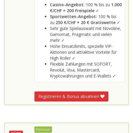
Casino-Angebot:
100 % bis zu
1.000
€/CHF + 200 Freispiele
✓
Sportwetten-Angebot:
100 % bis
zu
250 €/CHF + 20 € Gratiswette
✓
Sehr gute Spielauswahl mit Novoline,
Gamomat, Pragmatic und vielen
mehr ✓
Hohe Einsatzlimits, spezielle VIP-
Aktionen und attraktive Vorteile für
High Roller ✓
Flexible Zahlungen mit SOFORT,
Revolut, Visa, Mastercard,
Kryptowährungen und E-Wallets ✓
Registrieren & Bonus absahnen
Premium
online