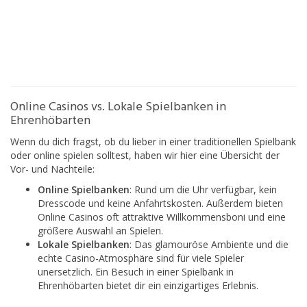
Online Casinos vs. Lokale Spielbanken in
Ehrenhöbarten
Wenn du dich fragst, ob du lieber in einer traditionellen Spielbank
oder online spielen solltest, haben wir hier eine Übersicht der
Vor- und Nachteile:
Online Spielbanken
: Rund um die Uhr verfügbar, kein
Dresscode und keine Anfahrtskosten. Außerdem bieten
Online Casinos oft attraktive Willkommensboni und eine
größere Auswahl an Spielen.
Lokale Spielbanken
: Das glamouröse Ambiente und die
echte Casino-Atmosphäre sind für viele Spieler
unersetzlich. Ein Besuch in einer Spielbank in
Ehrenhöbarten bietet dir ein einzigartiges Erlebnis.