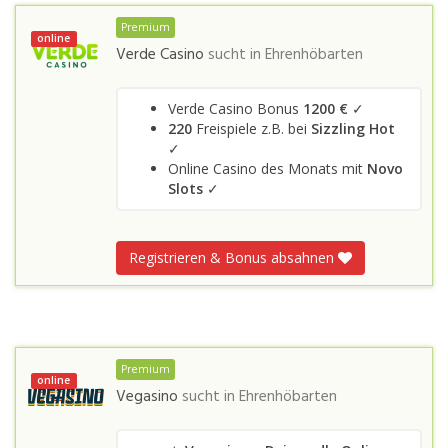
Premium
online
Verde Casino
sucht in
Ehrenhöbarten
Verde Casino Bonus
1200 €
✓
220
Freispiele z.B. bei
Sizzling Hot
✓
Online Casino des Monats mit
Novo
Slots
✓
Registrieren & Bonus absahnen
Premium
online
Vegasino
sucht in
Ehrenhöbarten