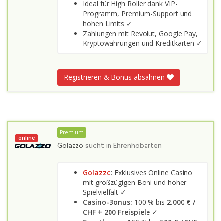
Ideal für High Roller dank VIP-
Programm, Premium-Support und
hohen Limits ✓
Zahlungen mit Revolut, Google Pay,
Kryptowährungen und Kreditkarten ✓
Registrieren & Bonus absahnen
Premium
online
Golazzo
sucht in
Ehrenhöbarten
Golazzo
: Exklusives Online Casino
mit großzügigen Boni und hoher
Spielvielfalt ✓
Casino-Bonus:
100 % bis
2.000 € /
CHF + 200 Freispiele
✓