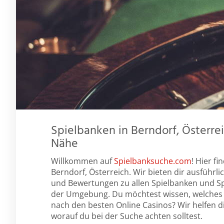
Spielbanken in Berndorf, Österrei
Nähe
Willkommen auf
Spielbanksuche.com
! Hier f
Berndorf, Österreich. Wir bieten dir ausführl
und Bewertungen zu allen Spielbanken und Sp
der Umgebung. Du möchtest wissen, welches C
nach den besten Online Casinos? Wir helfen dir
worauf du bei der Suche achten solltest.