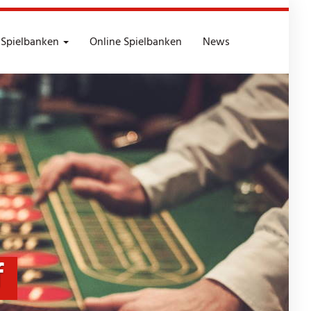
Spielbanken
Online Spielbanken
News
f