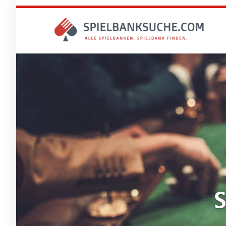
Skip
to
main
content
S