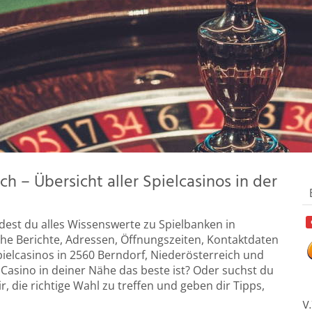
ch – Übersicht aller Spielcasinos in der
indest du alles Wissenswerte zu Spielbanken in
iche Berichte, Adressen, Öffnungszeiten, Kontaktdaten
ielcasinos in 2560 Berndorf, Niederösterreich und
asino in deiner Nähe das beste ist? Oder suchst du
, die richtige Wahl zu treffen und geben dir Tipps,
V