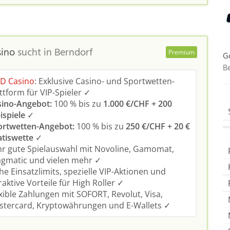
ino
sucht in
Berndorf
Premium
G
B
D Casino
: Exklusive Casino- und Sportwetten-
ttform für VIP-Spieler ✓
sino-Angebot:
100 % bis zu
1.000 €/CHF + 200
ispiele
✓
ortwetten-Angebot:
100 % bis zu
250 €/CHF + 20 €
atiswette
✓
hr gute Spielauswahl mit Novoline, Gamomat,
agmatic und vielen mehr ✓
e Einsatzlimits, spezielle VIP-Aktionen und
raktive Vorteile für High Roller ✓
xible Zahlungen mit SOFORT, Revolut, Visa,
stercard, Kryptowährungen und E-Wallets ✓