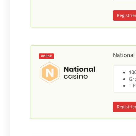
Registri
National
online
10
Gr
TIP
Registri