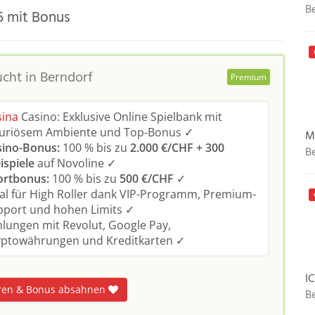
B
6 mit Bonus
ucht in
Berndorf
Premium
sina
Casino: Exklusive Online Spielbank mit
xuriösem Ambiente und Top-Bonus ✓
M
sino-Bonus:
100 % bis zu
2.000 €/CHF + 300
B
ispiele
auf Novoline ✓
ortbonus:
100 % bis zu
500 €/CHF
✓
al für High Roller dank VIP-Programm, Premium-
pport und hohen Limits ✓
lungen mit Revolut, Google Pay,
yptowährungen und Kreditkarten ✓
I
eren & Bonus absahnen
B