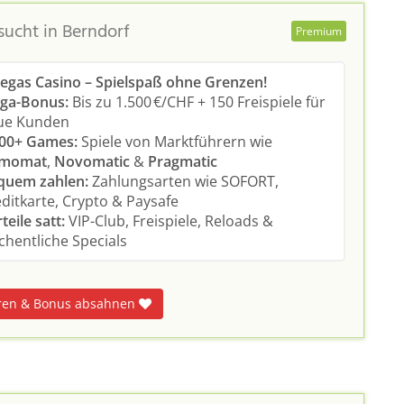
sucht in
Berndorf
Premium
egas Casino – Spielspaß ohne Grenzen!
ga-Bonus:
Bis zu 1.500 €/CHF + 150 Freispiele für
ue Kunden
000+ Games:
Spiele von Marktführern wie
momat
,
Novomatic
&
Pragmatic
quem zahlen:
Zahlungsarten wie SOFORT,
ditkarte, Crypto & Paysafe
teile satt:
VIP-Club, Freispiele, Reloads &
hentliche Specials
eren & Bonus absahnen