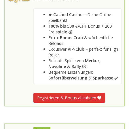
★
Cashed Casino
– Deine Online-
Spielbank!
100% bis 500 €/CHF
Bonus +
200
Freispiele
💰
Extra:
Bonus Crab
& wöchentliche
Reloads
Exklusiver
VIP-Club
– perfekt für High
Roller
Beliebte Spiele von
Merkur
,
Novoline
&
Bally
🎲
Bequeme Einzahlungen:
Sofortüberweisung
&
Sparkasse
✔️
Registrieren & Bonus absahnen