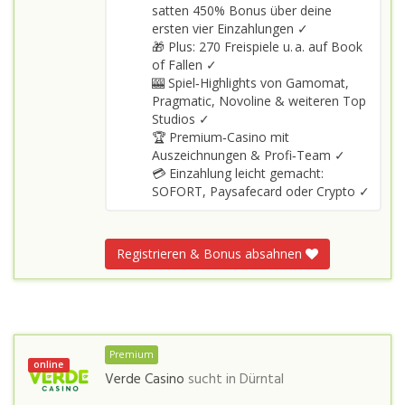
satten 450% Bonus über deine
ersten vier Einzahlungen ✓
🎁 Plus: 270 Freispiele u. a. auf Book
of Fallen ✓
🎰 Spiel‑Highlights von Gamomat,
Pragmatic, Novoline & weiteren Top
Studios ✓
🏆 Premium‑Casino mit
Auszeichnungen & Profi‑Team ✓
💳 Einzahlung leicht gemacht:
SOFORT, Paysafecard oder Crypto ✓
Registrieren & Bonus absahnen
Premium
online
Verde Casino
sucht in
Dürntal