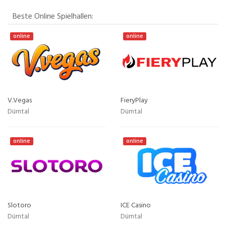
Beste Online Spielhallen:
online
online
V.Vegas
FieryPlay
Dürntal
Dürntal
online
online
Slotoro
ICE Casino
Dürntal
Dürntal