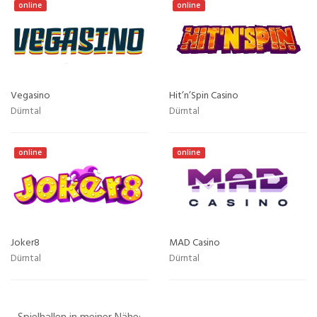
online
online
Vegasino
Hit’n’Spin Casino
Dürntal
Dürntal
online
online
Joker8
MAD Casino
Dürntal
Dürntal