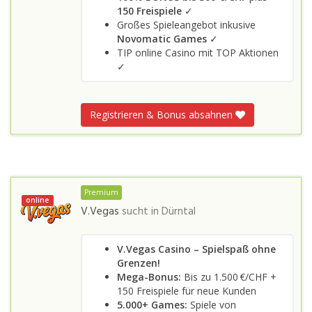
150 Freispiele
✓
Großes Spieleangebot inkusive
Novomatic Games
✓
TIP online Casino mit TOP Aktionen
✓
Registrieren & Bonus absahnen
Premium
online
V.Vegas
sucht in
Dürntal
V.Vegas Casino – Spielspaß ohne
Grenzen!
Mega-Bonus:
Bis zu 1.500 €/CHF +
150 Freispiele für neue Kunden
5.000+ Games:
Spiele von