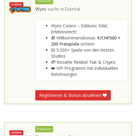
Premium
online
Wyns
sucht in
Dürntal
Wyns Casino – Exklusiv, Edel,
Erlebnisreich!
🎁 Willkommensbonus:
€/CHF500 +
200 Freispiele
sichern
🎲 5.500+ Spiele von den besten
Studios
💳 Bezahle flexibel: Fiat & Crypto
👑 VIP-Programm mit individuellen
Belohnungen
Registrieren & Bonus absahnen
Premium
online