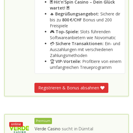
🃏 Hit’n’Spin Casino – Dein Glück
wartet! 🃏
🔥
Begrüßungsangebot:
Sichere dir
bis zu
800 €/CHF
Bonus und 200
Freispiele
🎮
Top-Spiele:
Slots führenden
Softwareanbietern wie Novomatic
💳
Sichere Transaktionen:
Ein- und
Auszahlungen mit verschiedenen
Zahlungsmethoden
🏆
VIP-Vorteile:
Profitiere von einem
umfangreichen Treueprogramm
Registrieren & Bonus absahnen
Premium
online
Verde Casino
sucht in
Dürntal