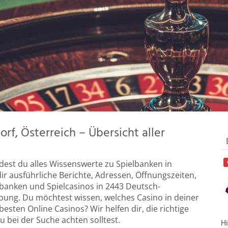
f, Österreich – Übersicht aller
indest du alles Wissenswerte zu Spielbanken in
ir ausführliche Berichte, Adressen, Öffnungszeiten,
banken und Spielcasinos in 2443 Deutsch-
ung. Du möchtest wissen, welches Casino in deiner
esten Online Casinos? Wir helfen dir, die richtige
u bei der Suche achten solltest.
Hi