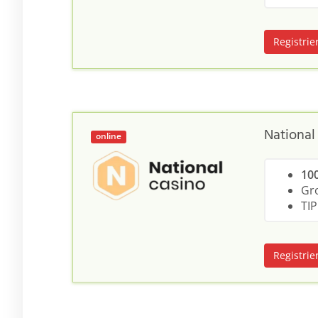
Registri
National
online
10
Gr
TIP
Registri