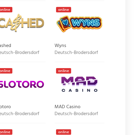
online
online
ashed
Wyns
eutsch-Brodersdorf
Deutsch-Brodersdorf
online
online
lotoro
MAD Casino
eutsch-Brodersdorf
Deutsch-Brodersdorf
online
online