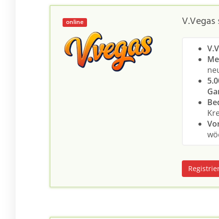
V.Vegas
online
V.V
Me
ne
5.
Ga
Be
Kre
Vor
wöc
Registri