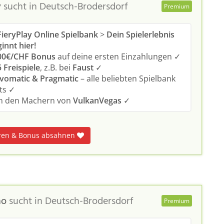
y
sucht in
Deutsch-Brodersdorf
Premium
FieryPlay Online Spielbank
>
Dein Spielerlebnis
innt hier!
00€/CHF Bonus
auf deine ersten Einzahlungen ✓
 Freispiele
, z.B. bei
Faust
✓
vomatic & Pragmatic
– alle beliebten Spielbank
ts ✓
n den Machern von
VulkanVegas
✓
eren & Bonus absahnen
no
sucht in
Deutsch-Brodersdorf
Premium