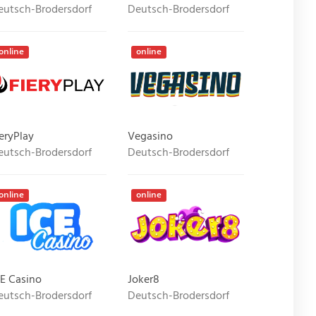
eutsch-Brodersdorf
Deutsch-Brodersdorf
online
online
eryPlay
Vegasino
eutsch-Brodersdorf
Deutsch-Brodersdorf
online
online
CE Casino
Joker8
eutsch-Brodersdorf
Deutsch-Brodersdorf