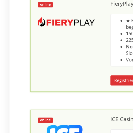
FieryPla
online
★
beg
15
225
No
Slo
Vo
Registri
ICE Casi
online