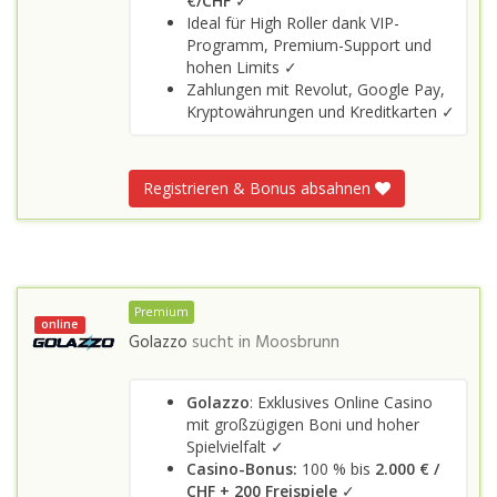
€/CHF
✓
Ideal für High Roller dank VIP-
Programm, Premium-Support und
hohen Limits ✓
Zahlungen mit Revolut, Google Pay,
Kryptowährungen und Kreditkarten ✓
Registrieren & Bonus absahnen
Premium
online
Golazzo
sucht in
Moosbrunn
Golazzo
: Exklusives Online Casino
mit großzügigen Boni und hoher
Spielvielfalt ✓
Casino-Bonus:
100 % bis
2.000 € /
CHF + 200 Freispiele
✓