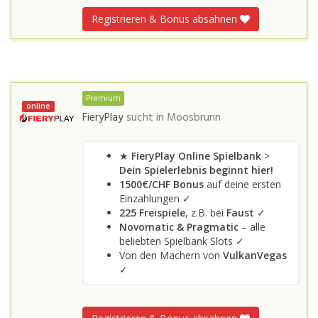
Registrieren & Bonus absahnen
Premium
online
FieryPlay
sucht in
Moosbrunn
★
FieryPlay Online Spielbank
>
Dein Spielerlebnis beginnt hier!
1500€/CHF Bonus
auf deine ersten
Einzahlungen ✓
225 Freispiele
, z.B. bei
Faust
✓
Novomatic & Pragmatic
– alle
beliebten Spielbank Slots ✓
Von den Machern von
VulkanVegas
✓