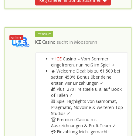
Registrieren & Bonus absahnen
Premium
online
ICE Casino
sucht in
Moosbrunn
⭐
ICE
Casino – Vom Sommer
eingefroren, nun heiß im Spiel! ⭐
🔥 Welcome Deal: bis zu €1.500 bei
satten 450% Bonus über deine
ersten vier Einzahlungen ✓
🎁 Plus: 270 Freispiele u. a. auf Book
of Fallen ✓
🎰 Spiel‑Highlights von Gamomat,
Pragmatic, Novoline & weiteren Top
Studios ✓
🏆 Premium‑Casino mit
Auszeichnungen & Profi‑Team ✓
💳 Einzahlung leicht gemacht: