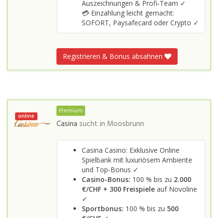
Auszeichnungen & Profi‑Team ✓
💳 Einzahlung leicht gemacht:
SOFORT, Paysafecard oder Crypto ✓
Registrieren & Bonus absahnen
Premium
online
Casina
sucht in
Moosbrunn
Casina Casino: Exklusive Online
Spielbank mit luxuriösem Ambiente
und Top-Bonus ✓
Casino-Bonus:
100 % bis zu
2.000
€/CHF + 300 Freispiele
auf Novoline
✓
Sportbonus:
100 % bis zu
500