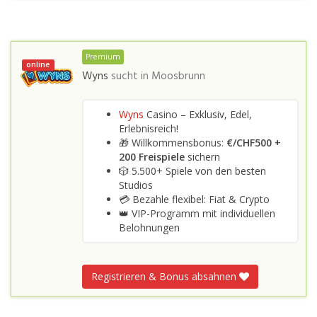
Premium
online
Wyns
sucht in
Moosbrunn
Wyns
Casino – Exklusiv, Edel,
Erlebnisreich!
🎁 Willkommensbonus:
€/CHF500 +
200 Freispiele
sichern
🎲 5.500+ Spiele von den besten
Studios
💳 Bezahle flexibel: Fiat & Crypto
👑 VIP-Programm mit individuellen
Belohnungen
Registrieren & Bonus absahnen