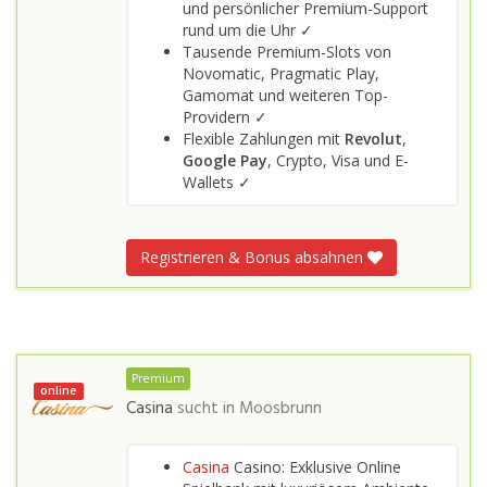
und persönlicher Premium-Support
rund um die Uhr ✓
Tausende Premium-Slots von
Novomatic, Pragmatic Play,
Gamomat und weiteren Top-
Providern ✓
Flexible Zahlungen mit
Revolut
,
Google Pay
, Crypto, Visa und E-
Wallets ✓
Registrieren & Bonus absahnen
Premium
online
Casina
sucht in
Moosbrunn
Casina
Casino: Exklusive Online