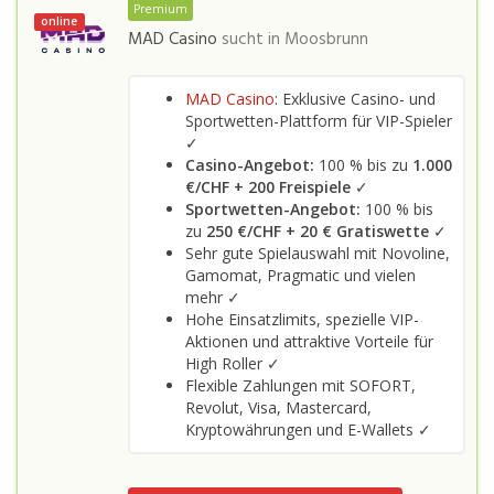
Premium
online
MAD Casino
sucht in
Moosbrunn
MAD Casino
: Exklusive Casino- und
Sportwetten-Plattform für VIP-Spieler
✓
Casino-Angebot:
100 % bis zu
1.000
€/CHF + 200 Freispiele
✓
Sportwetten-Angebot:
100 % bis
zu
250 €/CHF + 20 € Gratiswette
✓
Sehr gute Spielauswahl mit Novoline,
Gamomat, Pragmatic und vielen
mehr ✓
Hohe Einsatzlimits, spezielle VIP-
Aktionen und attraktive Vorteile für
High Roller ✓
Flexible Zahlungen mit SOFORT,
Revolut, Visa, Mastercard,
Kryptowährungen und E-Wallets ✓