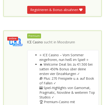
Registrieren & Bonus absahnen
Premium
online
ICE Casino
sucht in
Moosbrunn
⭐ ICE Casino – Vom Sommer
eingefroren, nun heiß im Spiel! ⭐
🔥 Welcome Deal: bis zu €1.500 bei
satten 450% Bonus über deine
ersten vier Einzahlungen ✓
🎁 Plus: 270 Freispiele u. a. auf Book
of Fallen ✓
🎰 Spiel‑Highlights von Gamomat,
Pragmatic, Novoline & weiteren Top
Studios ✓
🏆 Premium‑Casino mit