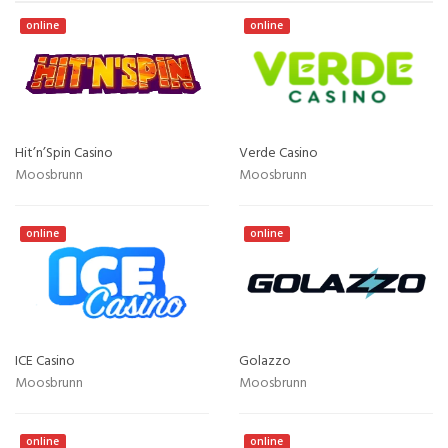
online
online
Hit’n’Spin Casino
Verde Casino
Moosbrunn
Moosbrunn
online
online
ICE Casino
Golazzo
Moosbrunn
Moosbrunn
online
online