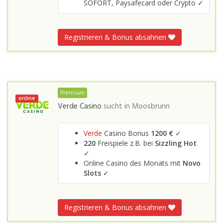
SOFORT, Paysafecard oder Crypto ✓
Registrieren & Bonus absahnen
Premium
online
Verde Casino
sucht in
Moosbrunn
Verde
Casino Bonus
1200 €
✓
220
Freispiele z.B. bei
Sizzling Hot
✓
Online Casino des Monats mit
Novo
Slots
✓
Registrieren & Bonus absahnen