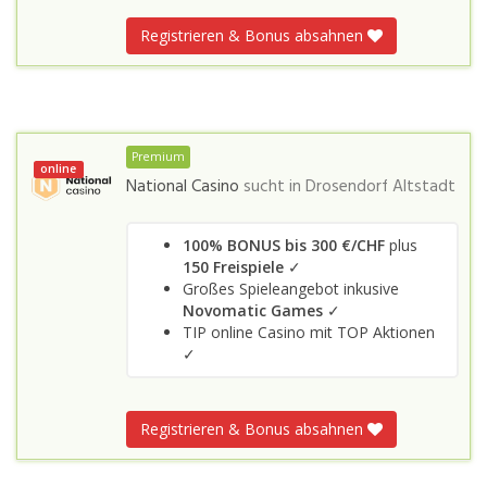
Registrieren & Bonus absahnen
Premium
online
National Casino
sucht in
Drosendorf Altstadt
100% BONUS bis 300 €/CHF
plus
150 Freispiele
✓
Großes Spieleangebot inkusive
Novomatic Games
✓
TIP online Casino mit TOP Aktionen
✓
Registrieren & Bonus absahnen