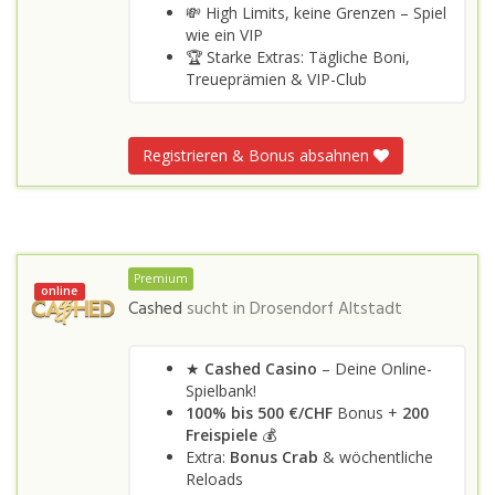
💸 High Limits, keine Grenzen – Spiel
wie ein VIP
🏆 Starke Extras: Tägliche Boni,
Treueprämien & VIP-Club
Registrieren & Bonus absahnen
Premium
online
Cashed
sucht in
Drosendorf Altstadt
★
Cashed Casino
– Deine Online-
Spielbank!
100% bis 500 €/CHF
Bonus +
200
Freispiele
💰
Extra:
Bonus Crab
& wöchentliche
Reloads