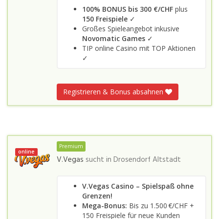
100% BONUS bis 300 €/CHF
plus
150 Freispiele
✓
Großes Spieleangebot inkusive
Novomatic Games
✓
TIP online Casino mit TOP Aktionen
✓
Registrieren & Bonus absahnen
Premium
online
V.Vegas
sucht in
Drosendorf Altstadt
V.Vegas Casino – Spielspaß ohne
Grenzen!
Mega-Bonus:
Bis zu 1.500 €/CHF +
150 Freispiele für neue Kunden