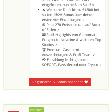
eingefroren, nun heiß im Spiel! ⭐
🔥 Welcome Deal: bis zu €1.500 bei
satten 450% Bonus über deine
ersten vier Einzahlungen ✓
🎁 Plus: 270 Freispiele u. a. auf Book
of Fallen ✓
🎰 Spiel‑Highlights von Gamomat,
Pragmatic, Novoline & weiteren Top
Studios ✓
🏆 Premium‑Casino mit
Auszeichnungen & Profi‑Team ✓
💳 Einzahlung leicht gemacht:
SOFORT, Paysafecard oder Crypto ✓
Registrieren & Bonus absahnen
Premium