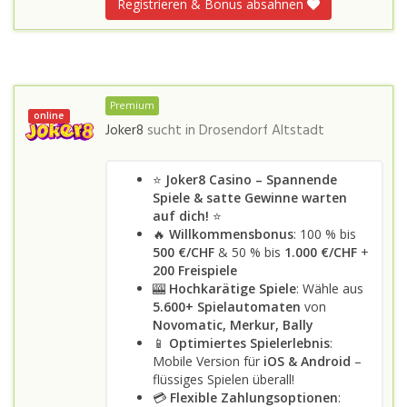
Registrieren & Bonus absahnen
Premium
online
Joker8
sucht in
Drosendorf Altstadt
⭐
Joker8 Casino – Spannende
Spiele & satte Gewinne warten
auf dich!
⭐
🔥
Willkommensbonus
: 100 % bis
500 €/CHF
& 50 % bis
1.000 €/CHF
+
200 Freispiele
🎰
Hochkarätige Spiele
: Wähle aus
5.600+ Spielautomaten
von
Novomatic, Merkur, Bally
📱
Optimiertes Spielerlebnis
:
Mobile Version für
iOS & Android
–
flüssiges Spielen überall!
💳
Flexible Zahlungsoptionen
: