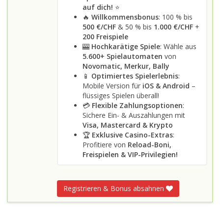
auf dich!
⭐
🔥
Willkommensbonus
: 100 % bis
500 €/CHF
& 50 % bis
1.000 €/CHF
+
200 Freispiele
🎰
Hochkarätige Spiele
: Wähle aus
5.600+ Spielautomaten
von
Novomatic, Merkur, Bally
📱
Optimiertes Spielerlebnis
:
Mobile Version für
iOS & Android
–
flüssiges Spielen überall!
💳
Flexible Zahlungsoptionen
:
Sichere Ein- & Auszahlungen mit
Visa, Mastercard & Krypto
🏆
Exklusive Casino-Extras
:
Profitiere von
Reload-Boni,
Freispielen & VIP-Privilegien!
Registrieren & Bonus absahnen