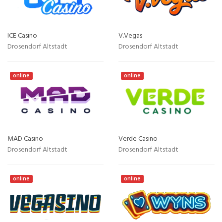
ICE Casino
V.Vegas
Drosendorf Altstadt
Drosendorf Altstadt
online
online
MAD Casino
Verde Casino
Drosendorf Altstadt
Drosendorf Altstadt
online
online