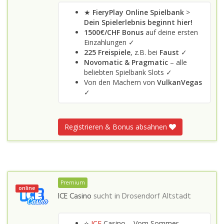
★
FieryPlay Online Spielbank
>
Dein Spielerlebnis beginnt hier!
1500€/CHF Bonus
auf deine ersten
Einzahlungen ✓
225 Freispiele
, z.B. bei
Faust
✓
Novomatic & Pragmatic
– alle
beliebten Spielbank Slots ✓
Von den Machern von
VulkanVegas
✓
Registrieren & Bonus absahnen
Premium
online
ICE Casino
sucht in
Drosendorf Altstadt
⭐
ICE
Casino – Vom Sommer