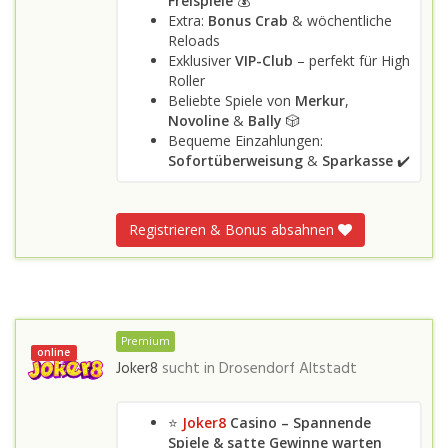
Freispiele
💰
Extra:
Bonus Crab
& wöchentliche
Reloads
Exklusiver
VIP-Club
– perfekt für High
Roller
Beliebte Spiele von
Merkur
,
Novoline
&
Bally
🎲
Bequeme Einzahlungen:
Sofortüberweisung
&
Sparkasse
✔️
Registrieren & Bonus absahnen
Premium
online
Joker8
sucht in
Drosendorf Altstadt
⭐
Joker8
Casino – Spannende
Spiele & satte Gewinne warten