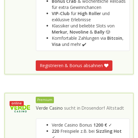
Bonus Crab
& wöchentliche Reloads
für extra Gewinnchancen
VIP-Club
für
High Roller
und
exklusive Erlebnisse
Klassiker und beliebte Slots von
Merkur
,
Novoline
&
Bally
🎲
Komfortable Zahlungen via
Bitcoin
,
Visa
und mehr ✔️
Registrieren & Bonus absahnen
Premium
online
Verde Casino
sucht in
Drosendorf Altstadt
Verde Casino Bonus
1200 €
✓
220
Freispiele z.B. bei
Sizzling Hot
✓