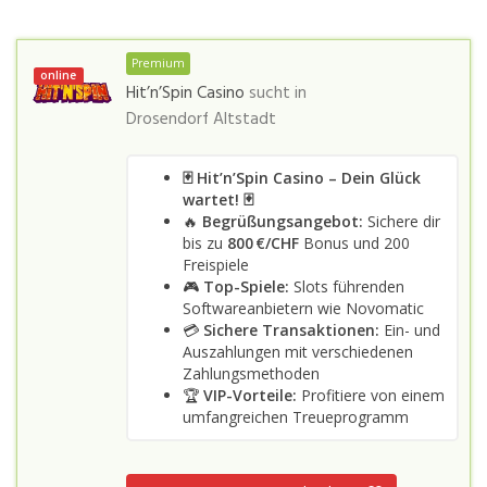
Premium
online
Hit’n’Spin Casino
sucht in
Drosendorf Altstadt
🃏 Hit’n’Spin Casino – Dein Glück
wartet! 🃏
🔥
Begrüßungsangebot:
Sichere dir
bis zu
800 €/CHF
Bonus und 200
Freispiele
🎮
Top-Spiele:
Slots führenden
Softwareanbietern wie Novomatic
💳
Sichere Transaktionen:
Ein- und
Auszahlungen mit verschiedenen
Zahlungsmethoden
🏆
VIP-Vorteile:
Profitiere von einem
umfangreichen Treueprogramm