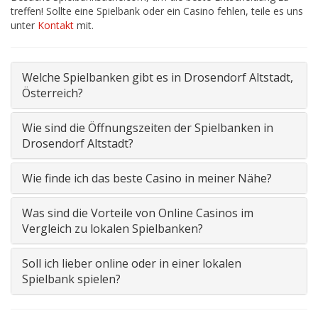
treffen! Sollte eine Spielbank oder ein Casino fehlen, teile es uns
unter
Kontakt
mit.
Welche Spielbanken gibt es in Drosendorf Altstadt,
Österreich?
Wie sind die Öffnungszeiten der Spielbanken in
Drosendorf Altstadt?
Wie finde ich das beste Casino in meiner Nähe?
Was sind die Vorteile von Online Casinos im
Vergleich zu lokalen Spielbanken?
Soll ich lieber online oder in einer lokalen
Spielbank spielen?