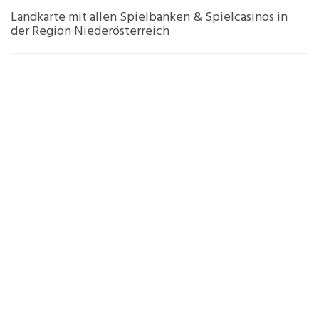
Landkarte mit allen Spielbanken & Spielcasinos in
der Region Niederösterreich