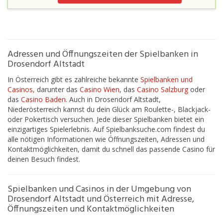
Adressen und Öffnungszeiten der Spielbanken in
Drosendorf Altstadt
In Österreich gibt es zahlreiche bekannte
Spielbanken und
Casinos,
darunter das
Casino Wien
, das
Casino Salzburg
oder
das
Casino Baden
. Auch in Drosendorf Altstadt,
Niederösterreich kannst du dein Glück am Roulette-, Blackjack-
oder Pokertisch versuchen. Jede dieser Spielbanken bietet ein
einzigartiges Spielerlebnis. Auf Spielbanksuche.com findest du
alle nötigen Informationen wie Öffnungszeiten, Adressen und
Kontaktmöglichkeiten, damit du schnell das passende Casino für
deinen Besuch findest.
Spielbanken und Casinos in der Umgebung von
Drosendorf Altstadt und Österreich mit Adresse,
Öffnungszeiten und Kontaktmöglichkeiten