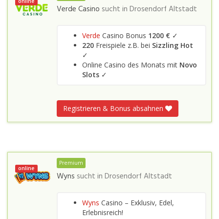
online
Verde Casino
sucht in
Drosendorf Altstadt
Verde
Casino Bonus
1200 €
✓
220
Freispiele z.B. bei
Sizzling Hot
✓
Online Casino des Monats mit
Novo
Slots
✓
Registrieren & Bonus absahnen
Premium
online
Wyns
sucht in
Drosendorf Altstadt
Wyns
Casino – Exklusiv, Edel,
Erlebnisreich!