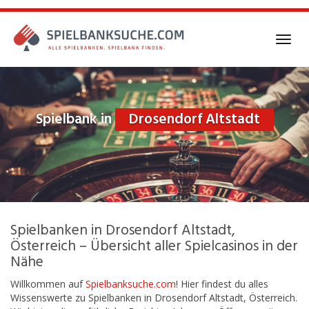
Skip
to
main
Toggl
content
navig
Spielbank in
Drosendorf Altstadt
Spielbanken in Drosendorf Altstadt,
Österreich – Übersicht aller Spielcasinos in der
Nähe
Willkommen auf
Spielbanksuche.com
! Hier findest du alles
Wissenswerte zu Spielbanken in Drosendorf Altstadt, Österreich.