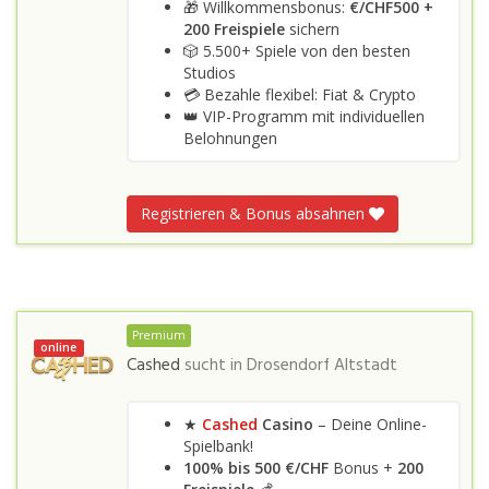
🎁 Willkommensbonus:
€/CHF500 +
200 Freispiele
sichern
🎲 5.500+ Spiele von den besten
Studios
💳 Bezahle flexibel: Fiat & Crypto
👑 VIP-Programm mit individuellen
Belohnungen
Registrieren & Bonus absahnen
Premium
online
Cashed
sucht in
Drosendorf Altstadt
★
Cashed
Casino
– Deine Online-
Spielbank!
100% bis 500 €/CHF
Bonus +
200