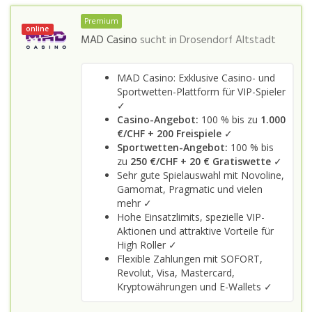
Premium
online
MAD Casino
sucht in
Drosendorf Altstadt
MAD Casino: Exklusive Casino- und
Sportwetten-Plattform für VIP-Spieler
✓
Casino-Angebot:
100 % bis zu
1.000
€/CHF + 200 Freispiele
✓
Sportwetten-Angebot:
100 % bis
zu
250 €/CHF + 20 € Gratiswette
✓
Sehr gute Spielauswahl mit Novoline,
Gamomat, Pragmatic und vielen
mehr ✓
Hohe Einsatzlimits, spezielle VIP-
Aktionen und attraktive Vorteile für
High Roller ✓
Flexible Zahlungen mit SOFORT,
Revolut, Visa, Mastercard,
Kryptowährungen und E-Wallets ✓