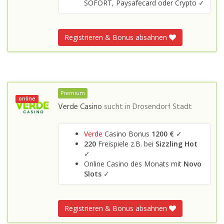
SOFORT, Paysafecard oder Crypto ✓
Registrieren & Bonus absahnen
Premium
online
Verde Casino
sucht in
Drosendorf Stadt
Verde
Casino Bonus
1200 €
✓
220
Freispiele z.B. bei
Sizzling Hot
✓
Online Casino des Monats mit
Novo
Slots
✓
Registrieren & Bonus absahnen