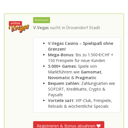
Premium
online
V.Vegas
sucht in
Drosendorf Stadt
V.Vegas Casino – Spielspaß ohne
Grenzen!
Mega-Bonus:
Bis zu 1.500 €/CHF +
150 Freispiele für neue Kunden
5.000+ Games:
Spiele von
Marktführern wie
Gamomat
,
Novomatic
&
Pragmatic
Bequem zahlen:
Zahlungsarten wie
SOFORT, Kreditkarte, Crypto &
Paysafe
Vorteile satt:
VIP-Club, Freispiele,
Reloads & wöchentliche Specials
Registrieren & Bonus absahnen