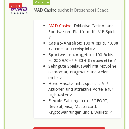
Premium
online
MAD Casino
sucht in
Drosendorf Stadt
MAD Casino
: Exklusive Casino- und
Sportwetten-Plattform für VIP-Spieler
✓
Casino-Angebot:
100 % bis zu
1.000
€/CHF + 200 Freispiele
✓
Sportwetten-Angebot:
100 % bis
zu
250 €/CHF + 20 € Gratiswette
✓
Sehr gute Spielauswahl mit Novoline,
Gamomat, Pragmatic und vielen
mehr ✓
Hohe Einsatzlimits, spezielle VIP-
Aktionen und attraktive Vorteile für
High Roller ✓
Flexible Zahlungen mit SOFORT,
Revolut, Visa, Mastercard,
Kryptowährungen und E-Wallets ✓