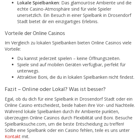
Lokale Spielbanken
: Das glamouröse Ambiente und die
echte Casino-Atmosphäre sind für viele Spieler
unersetzlich. Ein Besuch in einer Spielbank in Drosendorf
Stadt bietet dir ein einzigartiges Erlebnis.
Vorteile der Online Casinos
Im Vergleich zu lokalen Spielbanken bieten Online Casinos viele
Vorteile:
Du kannst jederzeit spielen – keine Öffnungszeiten.
Spiele sind auf mobilen Geräten verfügbar, perfekt für
unterwegs.
Attraktive Boni, die du in lokalen Spielbanken nicht findest.
Fazit – Online oder Lokal? Was ist besser?
Egal, ob du dich für eine Spielbank in Drosendorf Stadt oder ein
Online Casino entscheidest, beide haben ihre Vor- und Nachteile.
Während lokale Spielbanken durch ihr Ambiente punkten,
überzeugen Online Casinos durch Flexibilität und Boni. Besuche
Spielbanksuche.com, um die beste Entscheidung zu treffen!
Sollte eine Spielbank oder ein Casino fehlen, teile es uns unter
Kontakt
mit.