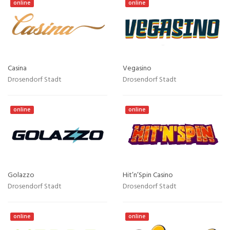
online
online
Casina
Vegasino
Drosendorf Stadt
Drosendorf Stadt
online
online
Golazzo
Hit’n’Spin Casino
Drosendorf Stadt
Drosendorf Stadt
online
online