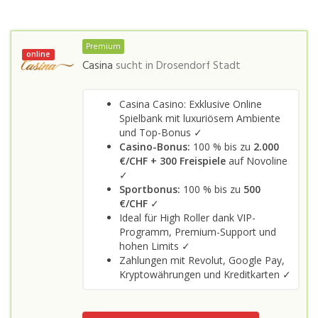
Premium
online
Casina
sucht in
Drosendorf Stadt
Casina Casino: Exklusive Online
Spielbank mit luxuriösem Ambiente
und Top-Bonus ✓
Casino-Bonus:
100 % bis zu
2.000
€/CHF + 300 Freispiele
auf Novoline
✓
Sportbonus:
100 % bis zu
500
€/CHF
✓
Ideal für High Roller dank VIP-
Programm, Premium-Support und
hohen Limits ✓
Zahlungen mit Revolut, Google Pay,
Kryptowährungen und Kreditkarten ✓