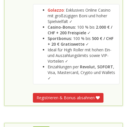
Golazzo
: Exklusives Online Casino
mit großzügigen Boni und hoher
Spielvielfalt ✓
Casino-Bonus:
100 % bis
2.000 € /
CHF + 200 Freispiele
✓
Sportbonus:
100 % bis
500 € / CHF
+ 20 € Gratiswette
✓
Ideal für High Roller mit hohen Ein-
und Auszahlungslimits sowie VIP-
Vorteilen ✓
Einzahlungen per
Revolut
,
SOFORT
,
Visa, Mastercard, Crypto und Wallets
✓
Registrieren & Bonus absahnen