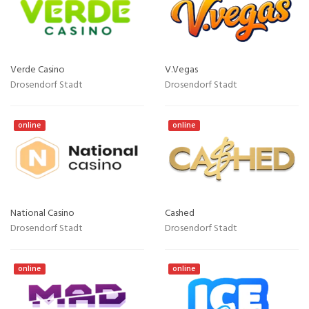
Verde Casino
V.Vegas
Drosendorf Stadt
Drosendorf Stadt
online
online
National Casino
Cashed
Drosendorf Stadt
Drosendorf Stadt
online
online