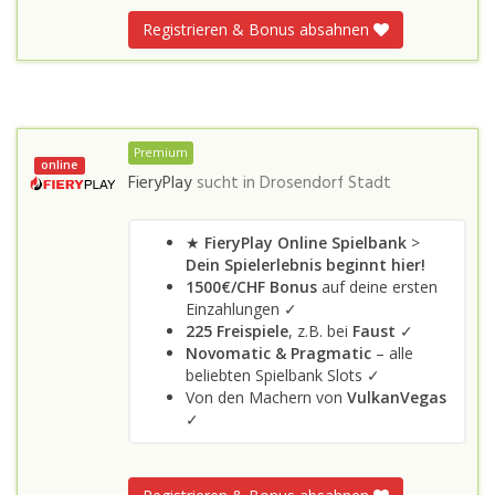
Registrieren & Bonus absahnen
Premium
online
FieryPlay
sucht in
Drosendorf Stadt
★
FieryPlay Online Spielbank
>
Dein Spielerlebnis beginnt hier!
1500€/CHF Bonus
auf deine ersten
Einzahlungen ✓
225 Freispiele
, z.B. bei
Faust
✓
Novomatic & Pragmatic
– alle
beliebten Spielbank Slots ✓
Von den Machern von
VulkanVegas
✓