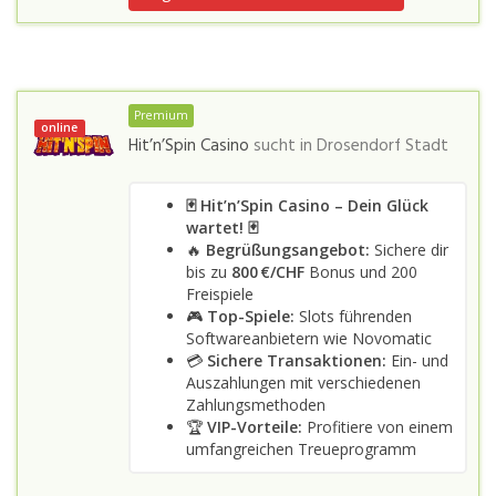
Premium
online
Hit’n’Spin Casino
sucht in
Drosendorf Stadt
🃏 Hit’n’Spin Casino – Dein Glück
wartet! 🃏
🔥
Begrüßungsangebot:
Sichere dir
bis zu
800 €/CHF
Bonus und 200
Freispiele
🎮
Top-Spiele:
Slots führenden
Softwareanbietern wie Novomatic
💳
Sichere Transaktionen:
Ein- und
Auszahlungen mit verschiedenen
Zahlungsmethoden
🏆
VIP-Vorteile:
Profitiere von einem
umfangreichen Treueprogramm