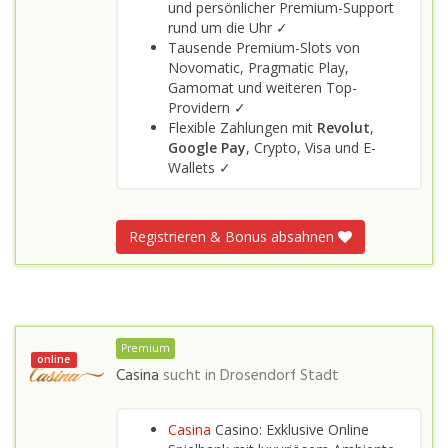
und persönlicher Premium-Support
rund um die Uhr ✓
Tausende Premium-Slots von
Novomatic, Pragmatic Play,
Gamomat und weiteren Top-
Providern ✓
Flexible Zahlungen mit
Revolut
,
Google Pay
, Crypto, Visa und E-
Wallets ✓
Registrieren & Bonus absahnen
Premium
online
Casina
sucht in
Drosendorf Stadt
Casina
Casino: Exklusive Online