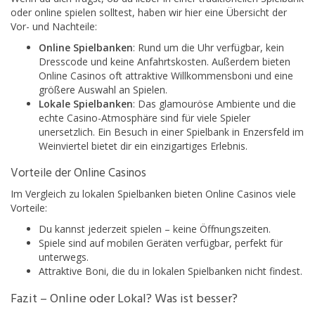
oder online spielen solltest, haben wir hier eine Übersicht der
Vor- und Nachteile:
Online Spielbanken
: Rund um die Uhr verfügbar, kein
Dresscode und keine Anfahrtskosten. Außerdem bieten
Online Casinos oft attraktive Willkommensboni und eine
größere Auswahl an Spielen.
Lokale Spielbanken
: Das glamouröse Ambiente und die
echte Casino-Atmosphäre sind für viele Spieler
unersetzlich. Ein Besuch in einer Spielbank in Enzersfeld im
Weinviertel bietet dir ein einzigartiges Erlebnis.
Vorteile der Online Casinos
Im Vergleich zu lokalen Spielbanken bieten Online Casinos viele
Vorteile:
Du kannst jederzeit spielen – keine Öffnungszeiten.
Spiele sind auf mobilen Geräten verfügbar, perfekt für
unterwegs.
Attraktive Boni, die du in lokalen Spielbanken nicht findest.
Fazit – Online oder Lokal? Was ist besser?