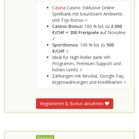
Casina
Casino: Exklusive Online
Spielbank mit luxuriösem Ambiente
und Top-Bonus ✓
Casino-Bonus:
100 % bis zu
2.000
€/CHF + 300 Freispiele
auf Novoline
✓
Sportbonus:
100 % bis zu
500
€/CHF
✓
Ideal für High Roller dank VIP-
Programm, Premium-Support und
hohen Limits ✓
Zahlungen mit Revolut, Google Pay,
Kryptowährungen und Kreditkarten ✓
Registrieren & Bonus absahnen
Premium