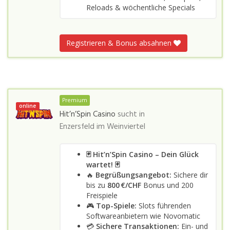
Reloads & wöchentliche Specials
Registrieren & Bonus absahnen
Premium
online
Hit’n’Spin Casino
sucht in
Enzersfeld im Weinviertel
🃏 Hit’n’Spin Casino – Dein Glück
wartet! 🃏
🔥
Begrüßungsangebot:
Sichere dir
bis zu
800 €/CHF
Bonus und 200
Freispiele
🎮
Top-Spiele:
Slots führenden
Softwareanbietern wie Novomatic
💳
Sichere Transaktionen:
Ein- und