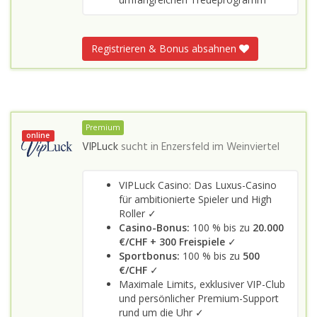
Registrieren & Bonus absahnen
Premium
online
VIPLuck
sucht in
Enzersfeld im Weinviertel
VIPLuck Casino: Das Luxus-Casino
für ambitionierte Spieler und High
Roller ✓
Casino-Bonus:
100 % bis zu
20.000
€/CHF + 300 Freispiele
✓
Sportbonus:
100 % bis zu
500
€/CHF
✓
Maximale Limits, exklusiver VIP-Club
und persönlicher Premium-Support
rund um die Uhr ✓