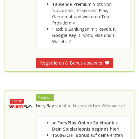
Tausende Premium-Slots von
Novomatic, Pragmatic Play,
Gamomat und weiteren Top-
Providern ✓
Flexible Zahlungen mit
Revolut
,
Google Pay
, Crypto, Visa und E-
Wallets ✓
Registrieren & Bonus absahnen
Premium
online
FieryPlay
sucht in
Enzersfeld im Weinviertel
★
FieryPlay Online Spielbank
>
Dein Spielerlebnis beginnt hier!
1500€/CHF Bonus
auf deine ersten