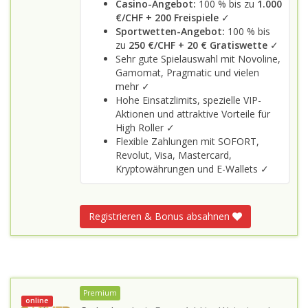
Casino-Angebot:
100 % bis zu
1.000
€/CHF + 200 Freispiele
✓
Sportwetten-Angebot:
100 % bis
zu
250 €/CHF + 20 € Gratiswette
✓
Sehr gute Spielauswahl mit Novoline,
Gamomat, Pragmatic und vielen
mehr ✓
Hohe Einsatzlimits, spezielle VIP-
Aktionen und attraktive Vorteile für
High Roller ✓
Flexible Zahlungen mit SOFORT,
Revolut, Visa, Mastercard,
Kryptowährungen und E-Wallets ✓
Registrieren & Bonus absahnen
Premium
online