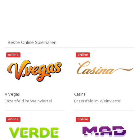
Beste Online Spielhallen:
online
online
V.Vegas
Casina
Enzersfeld im Weinviertel
Enzersfeld im Weinviertel
online
online