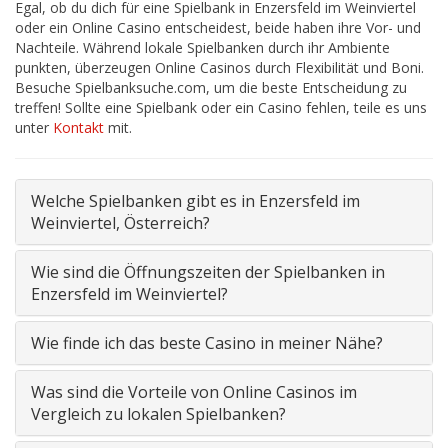
Egal, ob du dich für eine Spielbank in Enzersfeld im Weinviertel
oder ein Online Casino entscheidest, beide haben ihre Vor- und
Nachteile. Während lokale Spielbanken durch ihr Ambiente
punkten, überzeugen Online Casinos durch Flexibilität und Boni.
Besuche Spielbanksuche.com, um die beste Entscheidung zu
treffen! Sollte eine Spielbank oder ein Casino fehlen, teile es uns
unter
Kontakt
mit.
Welche Spielbanken gibt es in Enzersfeld im
Weinviertel, Österreich?
Wie sind die Öffnungszeiten der Spielbanken in
Enzersfeld im Weinviertel?
Wie finde ich das beste Casino in meiner Nähe?
Was sind die Vorteile von Online Casinos im
Vergleich zu lokalen Spielbanken?