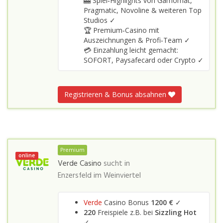
🎰 Spiel‑Highlights von Gamomat,
Pragmatic, Novoline & weiteren Top
Studios ✓
🏆 Premium‑Casino mit
Auszeichnungen & Profi‑Team ✓
💳 Einzahlung leicht gemacht:
SOFORT, Paysafecard oder Crypto ✓
Registrieren & Bonus absahnen
Premium
online
Verde Casino
sucht in
Enzersfeld im Weinviertel
Verde
Casino Bonus
1200 €
✓
220
Freispiele z.B. bei
Sizzling Hot
✓