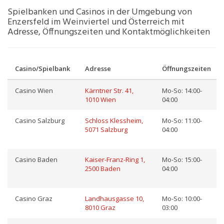
Spielbanken und Casinos in der Umgebung von
Enzersfeld im Weinviertel und Österreich mit
Adresse, Öffnungszeiten und Kontaktmöglichkeiten
Casino/Spielbank
Adresse
Öffnungszeiten
Casino Wien
Kärntner Str. 41,
Mo-So: 14:00-
1010 Wien
04:00
Casino Salzburg
Schloss Klessheim,
Mo-So: 11:00-
5071 Salzburg
04:00
Casino Baden
Kaiser-Franz-Ring 1,
Mo-So: 15:00-
2500 Baden
04:00
Casino Graz
Landhausgasse 10,
Mo-So: 10:00-
8010 Graz
03:00