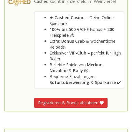
Cashed
sucht in
Enzersfeld im Weinviertel
★
Cashed Casino
– Deine Online-
Spielbank!
100% bis 500 €/CHF
Bonus +
200
Freispiele
💰
Extra:
Bonus Crab
& wöchentliche
Reloads
Exklusiver
VIP-Club
– perfekt für High
Roller
Beliebte Spiele von
Merkur
,
Novoline
&
Bally
🎲
Bequeme Einzahlungen:
Sofortüberweisung
&
Sparkasse
✔️
Registrieren & Bonus absahnen