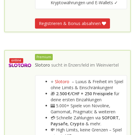
Kryptowährungen und E-Wallets ✓
Registrieren & Bonus absahnen
Premium
online
Slotoro
sucht in
Enzersfeld im Weinviertel
⭐
Slotoro
– Luxus & Freiheit im Spiel
ohne Limits & Einschränkungen!
🎁
2.500 €/CHF + 250 Freispiele
für
deine ersten Einzahlungen
🎰 5.000+ Spiele von Novoline,
Gamomat, Pragmatic & weiteren
💳 Schnelle Zahlungen via
SOFORT
,
Paysafe, Crypto
& mehr.
💸 High Limits, keine Grenzen – Spiel