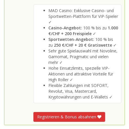
MAD Casino: Exklusive Casino- und
Sportwetten-Plattform für VIP-Spieler
✓
Casino-Angebot:
100 % bis zu
1.000
€/CHF + 200 Freispiele
✓
Sportwetten-Angebot:
100 % bis
zu
250 €/CHF + 20 € Gratiswette
✓
Sehr gute Spielauswahl mit Novoline,
Gamomat, Pragmatic und vielen
mehr ✓
Hohe Einsatzlimits, spezielle VIP-
Aktionen und attraktive Vorteile für
High Roller ✓
Flexible Zahlungen mit SOFORT,
Revolut, Visa, Mastercard,
Kryptowährungen und E-Wallets ✓
Registrieren & Bonus absahnen