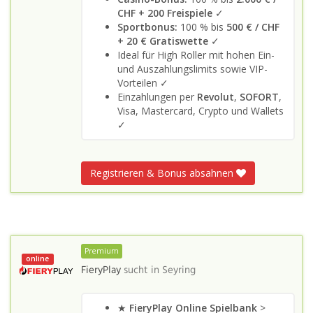
CHF + 200 Freispiele
✓
Sportbonus:
100 % bis
500 € / CHF
+ 20 € Gratiswette
✓
Ideal für High Roller mit hohen Ein-
und Auszahlungslimits sowie VIP-
Vorteilen ✓
Einzahlungen per
Revolut
,
SOFORT
,
Visa, Mastercard, Crypto und Wallets
✓
Registrieren & Bonus absahnen
Premium
online
FieryPlay
sucht in
Seyring
★
FieryPlay Online Spielbank
>