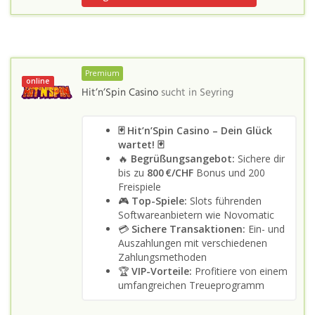
Premium
online
Hit’n’Spin Casino
sucht in
Seyring
🃏 Hit’n’Spin Casino – Dein Glück
wartet! 🃏
🔥
Begrüßungsangebot:
Sichere dir
bis zu
800 €/CHF
Bonus und 200
Freispiele
🎮
Top-Spiele:
Slots führenden
Softwareanbietern wie Novomatic
💳
Sichere Transaktionen:
Ein- und
Auszahlungen mit verschiedenen
Zahlungsmethoden
🏆
VIP-Vorteile:
Profitiere von einem
umfangreichen Treueprogramm