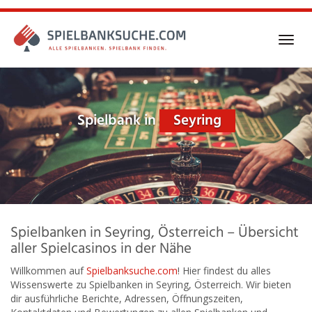
Skip
to
main
Toggl
content
navig
Spielbank in
Seyring
Spielbanken in Seyring, Österreich – Übersicht
aller Spielcasinos in der Nähe
Willkommen auf
Spielbanksuche.com
! Hier findest du alles
Wissenswerte zu Spielbanken in Seyring, Österreich. Wir bieten
dir ausführliche Berichte, Adressen, Öffnungszeiten,