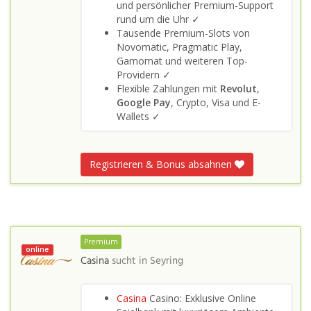
und persönlicher Premium-Support
rund um die Uhr ✓
Tausende Premium-Slots von
Novomatic, Pragmatic Play,
Gamomat und weiteren Top-
Providern ✓
Flexible Zahlungen mit
Revolut
,
Google Pay
, Crypto, Visa und E-
Wallets ✓
Registrieren & Bonus absahnen
Premium
online
Casina
sucht in
Seyring
Casina
Casino: Exklusive Online