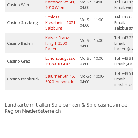
Kärntner Str. 41,
Mo-So: 14:00-
Tel: +43 1 51
Casino Wien
1010 Wien
04:00
Email:
wien@
Schloss
Tel: +43 662 
Mo-So: 11:00-
Casino Salzburg
Klessheim, 5071
Email:
04:00
Salzburg
salzburg@ca
Kaiser-Franz-
Tel: +43 2252
Mo-So: 15:00-
Casino Baden
Ring 1, 2500
Email:
04:00
Baden
baden@casi
Landhausgasse
Mo-So: 10:00-
Tel: +43 316 
Casino Graz
10, 8010 Graz
03:00
Email:
graz@
Tel: +43 512 
Salurner Str. 15,
Mo-So: 10:00-
Casino Innsbruck
Email:
6020 Innsbruck
04:00
innsbruck@c
Landkarte mit allen Spielbanken & Spielcasinos in der
Region Niederösterreich