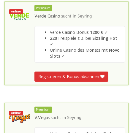
Premium
online
Verde Casino
sucht in
Seyring
Verde Casino Bonus
1200 €
✓
220
Freispiele z.B. bei
Sizzling Hot
✓
Online Casino des Monats mit
Novo
Slots
✓
Registrieren & Bonus absahnen
Premium
online
V.Vegas
sucht in
Seyring