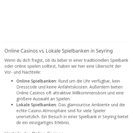
Online Casinos vs. Lokale Spielbanken in Seyring
Wenn du dich fragst, ob du lieber in einer traditionellen Spielbank
oder online spielen solltest, haben wir hier eine Übersicht der
Vor- und Nachteile:
Online Spielbanken
: Rund um die Uhr verfügbar, kein
Dresscode und keine Anfahrtskosten. Außerdem bieten
Online Casinos oft attraktive Willkommensboni und eine
größere Auswahl an Spielen.
Lokale Spielbanken
: Das glamouröse Ambiente und die
echte Casino-Atmosphäre sind für viele Spieler
unersetzlich. Ein Besuch in einer Spielbank in Seyring bietet
dir ein einzigartiges Erlebnis.