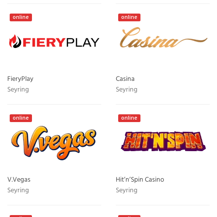
online
online
FieryPlay
Casina
Seyring
Seyring
online
online
V.Vegas
Hit’n’Spin Casino
Seyring
Seyring