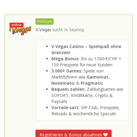
Premium
online
V.Vegas
sucht in
Seyring
V.Vegas Casino – Spielspaß ohne
Grenzen!
Mega-Bonus:
Bis zu 1.500 €/CHF +
150 Freispiele für neue Kunden
5.000+ Games:
Spiele von
Marktführern wie
Gamomat
,
Novomatic
&
Pragmatic
Bequem zahlen:
Zahlungsarten wie
SOFORT, Kreditkarte, Crypto &
Paysafe
Vorteile satt:
VIP-Club, Freispiele,
Reloads & wöchentliche Specials
Registrieren & Bonus absahnen