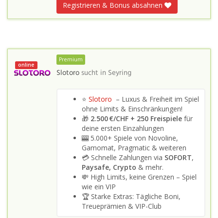
Registrieren & Bonus absahnen
Premium
online
Slotoro
sucht in
Seyring
⭐
Slotoro
– Luxus & Freiheit im Spiel
ohne Limits & Einschränkungen!
🎁
2.500 €/CHF + 250 Freispiele
für
deine ersten Einzahlungen
🎰 5.000+ Spiele von Novoline,
Gamomat, Pragmatic & weiteren
💳 Schnelle Zahlungen via
SOFORT
,
Paysafe, Crypto
& mehr.
💸 High Limits, keine Grenzen – Spiel
wie ein VIP
🏆 Starke Extras: Tägliche Boni,
Treueprämien & VIP-Club