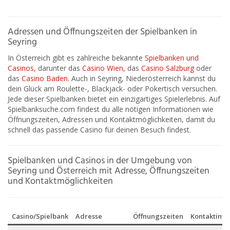
Adressen und Öffnungszeiten der Spielbanken in
Seyring
In Österreich gibt es zahlreiche bekannte
Spielbanken und
Casinos,
darunter das
Casino Wien
, das
Casino Salzburg
oder
das
Casino Baden
. Auch in Seyring, Niederösterreich kannst du
dein Glück am Roulette-, Blackjack- oder Pokertisch versuchen.
Jede dieser Spielbanken bietet ein einzigartiges Spielerlebnis. Auf
Spielbanksuche.com findest du alle nötigen Informationen wie
Öffnungszeiten, Adressen und Kontaktmöglichkeiten, damit du
schnell das passende Casino für deinen Besuch findest.
Spielbanken und Casinos in der Umgebung von
Seyring und Österreich mit Adresse, Öffnungszeiten
und Kontaktmöglichkeiten
Casino/Spielbank
Adresse
Öffnungszeiten
Kontaktinf