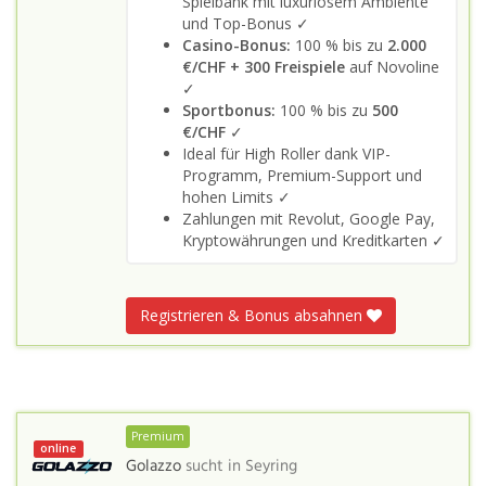
Spielbank mit luxuriösem Ambiente
und Top-Bonus ✓
Casino-Bonus:
100 % bis zu
2.000
€/CHF + 300 Freispiele
auf Novoline
✓
Sportbonus:
100 % bis zu
500
€/CHF
✓
Ideal für High Roller dank VIP-
Programm, Premium-Support und
hohen Limits ✓
Zahlungen mit Revolut, Google Pay,
Kryptowährungen und Kreditkarten ✓
Registrieren & Bonus absahnen
Premium
online
Golazzo
sucht in
Seyring