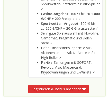
Sportwetten-Plattform für VIP-Spieler
✓
Casino-Angebot:
100 % bis zu
1.000
€/CHF + 200 Freispiele
✓
Sportwetten-Angebot:
100 % bis
zu
250 €/CHF + 20 € Gratiswette
✓
Sehr gute Spielauswahl mit Novoline,
Gamomat, Pragmatic und vielen
mehr ✓
Hohe Einsatzlimits, spezielle VIP-
Aktionen und attraktive Vorteile für
High Roller ✓
Flexible Zahlungen mit SOFORT,
Revolut, Visa, Mastercard,
Kryptowährungen und E-Wallets ✓
Registrieren & Bonus absahnen