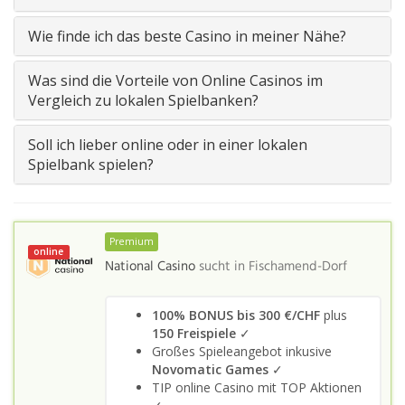
Wie finde ich das beste Casino in meiner Nähe?
Was sind die Vorteile von Online Casinos im
Vergleich zu lokalen Spielbanken?
Soll ich lieber online oder in einer lokalen
Spielbank spielen?
Premium
online
National Casino
sucht in
Fischamend-Dorf
100% BONUS bis 300 €/CHF
plus
150 Freispiele
✓
Großes Spieleangebot inkusive
Novomatic Games
✓
TIP online Casino mit TOP Aktionen