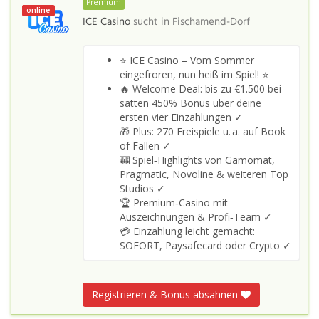
Premium
online
ICE Casino
sucht in
Fischamend-Dorf
⭐ ICE Casino – Vom Sommer
eingefroren, nun heiß im Spiel! ⭐
🔥 Welcome Deal: bis zu €1.500 bei
satten 450% Bonus über deine
ersten vier Einzahlungen ✓
🎁 Plus: 270 Freispiele u. a. auf Book
of Fallen ✓
🎰 Spiel‑Highlights von Gamomat,
Pragmatic, Novoline & weiteren Top
Studios ✓
🏆 Premium‑Casino mit
Auszeichnungen & Profi‑Team ✓
💳 Einzahlung leicht gemacht:
SOFORT, Paysafecard oder Crypto ✓
Registrieren & Bonus absahnen