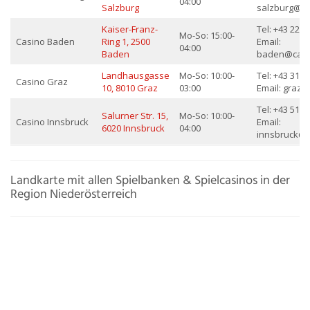
04:00
Salzburg
salzburg@ca
Kaiser-Franz-
Tel: +43 2252
Mo-So: 15:00-
Casino Baden
Ring 1, 2500
Email:
04:00
Baden
baden@casi
Landhausgasse
Mo-So: 10:00-
Tel: +43 316 
Casino Graz
10, 8010 Graz
03:00
Email:
graz@
Tel: +43 512 
Salurner Str. 15,
Mo-So: 10:00-
Casino Innsbruck
Email:
6020 Innsbruck
04:00
innsbruck@c
Landkarte mit allen Spielbanken & Spielcasinos in der
Region Niederösterreich