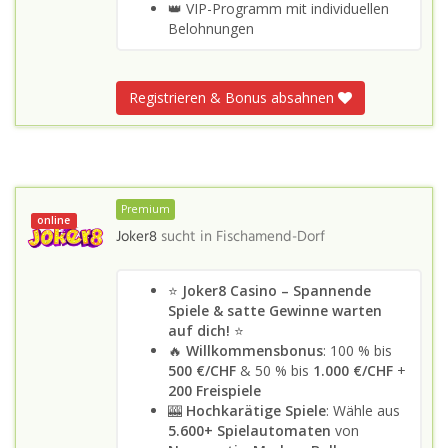
👑 VIP-Programm mit individuellen
Belohnungen
Registrieren & Bonus absahnen
Premium
online
Joker8
sucht in
Fischamend-Dorf
⭐
Joker8 Casino – Spannende
Spiele & satte Gewinne warten
auf dich!
⭐
🔥
Willkommensbonus
: 100 % bis
500 €/CHF
& 50 % bis
1.000 €/CHF
+
200 Freispiele
🎰
Hochkarätige Spiele
: Wähle aus
5.600+ Spielautomaten
von