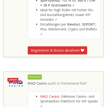
Sportbonus:
100 % bis
500 € / CHF
+ 20 € Gratiswette
✓
Ideal für High Roller mit hohen Ein-
und Auszahlungslimits sowie VIP-
Vorteilen ✓
Einzahlungen per
Revolut
,
SOFORT
,
Visa, Mastercard, Crypto und Wallets
✓
Registrieren & Bonus absahnen
Premium
online
MAD Casino
sucht in
Fischamend-Dorf
MAD Casino
: Exklusive Casino- und
Sportwetten-Plattform für VIP-Spieler
✓