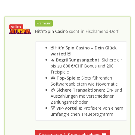
Premium
online
Hit’n’Spin Casino
sucht in
Fischamend-Dorf
🃏 Hit’n’Spin Casino – Dein Glück
wartet! 🃏
🔥
Begrüßungsangebot:
Sichere dir
bis zu
800 €/CHF
Bonus und 200
Freispiele
🎮
Top-Spiele:
Slots führenden
Softwareanbietern wie Novomatic
💳
Sichere Transaktionen:
Ein- und
Auszahlungen mit verschiedenen
Zahlungsmethoden
🏆
VIP-Vorteile:
Profitiere von einem
umfangreichen Treueprogramm
Registrieren & Bonus absahnen