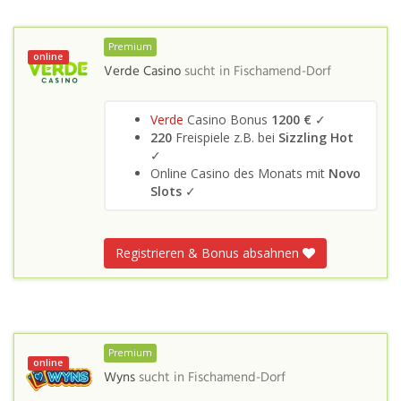
Premium
online
Verde Casino
sucht in
Fischamend-Dorf
Verde
Casino Bonus
1200 €
✓
220
Freispiele z.B. bei
Sizzling Hot
✓
Online Casino des Monats mit
Novo
Slots
✓
Registrieren & Bonus absahnen
Premium
online
Wyns
sucht in
Fischamend-Dorf