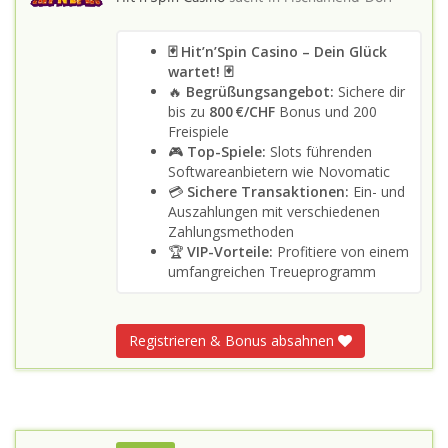
🃏 Hit’n’Spin Casino – Dein Glück
wartet! 🃏
🔥
Begrüßungsangebot:
Sichere dir
bis zu
800 €/CHF
Bonus und 200
Freispiele
🎮
Top-Spiele:
Slots führenden
Softwareanbietern wie Novomatic
💳
Sichere Transaktionen:
Ein- und
Auszahlungen mit verschiedenen
Zahlungsmethoden
🏆
VIP-Vorteile:
Profitiere von einem
umfangreichen Treueprogramm
Registrieren & Bonus absahnen