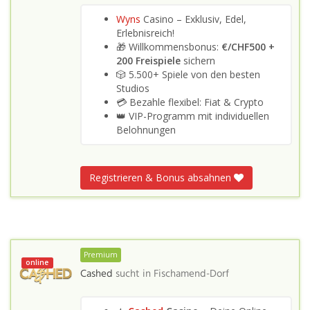
Wyns
Casino – Exklusiv, Edel,
Erlebnisreich!
🎁 Willkommensbonus:
€/CHF500 +
200 Freispiele
sichern
🎲 5.500+ Spiele von den besten
Studios
💳 Bezahle flexibel: Fiat & Crypto
👑 VIP-Programm mit individuellen
Belohnungen
Registrieren & Bonus absahnen
Premium
online
Cashed
sucht in
Fischamend-Dorf