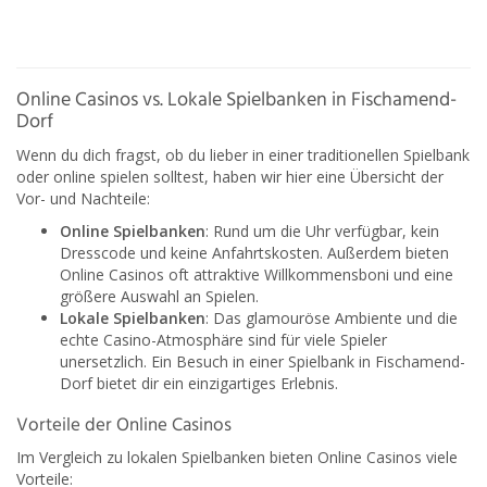
Online Casinos vs. Lokale Spielbanken in Fischamend-
Dorf
Wenn du dich fragst, ob du lieber in einer traditionellen Spielbank
oder online spielen solltest, haben wir hier eine Übersicht der
Vor- und Nachteile:
Online Spielbanken
: Rund um die Uhr verfügbar, kein
Dresscode und keine Anfahrtskosten. Außerdem bieten
Online Casinos oft attraktive Willkommensboni und eine
größere Auswahl an Spielen.
Lokale Spielbanken
: Das glamouröse Ambiente und die
echte Casino-Atmosphäre sind für viele Spieler
unersetzlich. Ein Besuch in einer Spielbank in Fischamend-
Dorf bietet dir ein einzigartiges Erlebnis.
Vorteile der Online Casinos
Im Vergleich zu lokalen Spielbanken bieten Online Casinos viele
Vorteile: