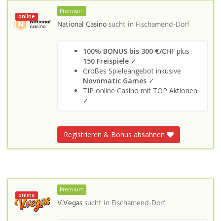
Premium
online
National Casino
sucht in
Fischamend-Dorf
100% BONUS bis 300 €/CHF
plus
150 Freispiele
✓
Großes Spieleangebot inkusive
Novomatic Games
✓
TIP online Casino mit TOP Aktionen
✓
Registrieren & Bonus absahnen
Premium
online
V.Vegas
sucht in
Fischamend-Dorf