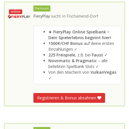
Premium
online
FieryPlay
sucht in
Fischamend-Dorf
★
FieryPlay Online Spielbank
>
Dein Spielerlebnis beginnt hier!
1500€/CHF Bonus
auf deine ersten
Einzahlungen ✓
225 Freispiele
, z.B. bei
Faust
✓
Novomatic & Pragmatic
– alle
beliebten Spielbank Slots ✓
Von den Machern von
VulkanVegas
✓
Registrieren & Bonus absahnen