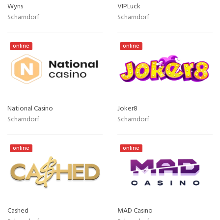
Wyns
VIPLuck
Scharndorf
Scharndorf
online
online
National Casino
Joker8
Scharndorf
Scharndorf
online
online
Cashed
MAD Casino