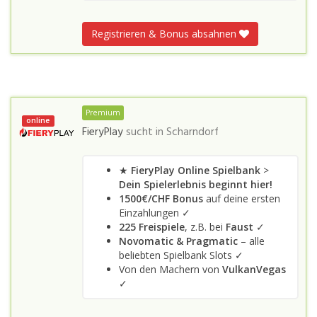
Registrieren & Bonus absahnen
Premium
online
FieryPlay
sucht in
Scharndorf
★
FieryPlay Online Spielbank
>
Dein Spielerlebnis beginnt hier!
1500€/CHF Bonus
auf deine ersten
Einzahlungen ✓
225 Freispiele
, z.B. bei
Faust
✓
Novomatic & Pragmatic
– alle
beliebten Spielbank Slots ✓
Von den Machern von
VulkanVegas
✓