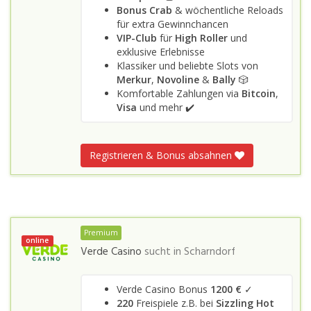
Bonus Crab
& wöchentliche Reloads
für extra Gewinnchancen
VIP-Club
für
High Roller
und
exklusive Erlebnisse
Klassiker und beliebte Slots von
Merkur
,
Novoline
&
Bally
🎲
Komfortable Zahlungen via
Bitcoin
,
Visa
und mehr ✔️
Registrieren & Bonus absahnen
Premium
online
Verde Casino
sucht in
Scharndorf
Verde Casino Bonus
1200 €
✓
220
Freispiele z.B. bei
Sizzling Hot