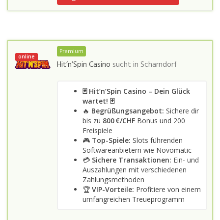
Premium
online
Hit’n’Spin Casino
sucht in
Scharndorf
🃏 Hit’n’Spin Casino – Dein Glück
wartet! 🃏
🔥
Begrüßungsangebot:
Sichere dir
bis zu
800 €/CHF
Bonus und 200
Freispiele
🎮
Top-Spiele:
Slots führenden
Softwareanbietern wie Novomatic
💳
Sichere Transaktionen:
Ein- und
Auszahlungen mit verschiedenen
Zahlungsmethoden
🏆
VIP-Vorteile:
Profitiere von einem
umfangreichen Treueprogramm