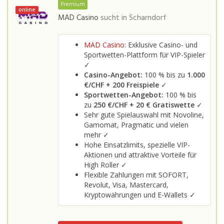
Premium
online
MAD Casino
sucht in
Scharndorf
MAD Casino
: Exklusive Casino- und
Sportwetten-Plattform für VIP-Spieler
✓
Casino-Angebot:
100 % bis zu
1.000
€/CHF + 200 Freispiele
✓
Sportwetten-Angebot:
100 % bis
zu
250 €/CHF + 20 € Gratiswette
✓
Sehr gute Spielauswahl mit Novoline,
Gamomat, Pragmatic und vielen
mehr ✓
Hohe Einsatzlimits, spezielle VIP-
Aktionen und attraktive Vorteile für
High Roller ✓
Flexible Zahlungen mit SOFORT,
Revolut, Visa, Mastercard,
Kryptowährungen und E-Wallets ✓