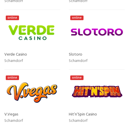
Scharndorf
Scharndorf
online
online
Verde Casino
Slotoro
Scharndorf
Scharndorf
online
online
V.Vegas
Hit’n’Spin Casino
Scharndorf
Scharndorf