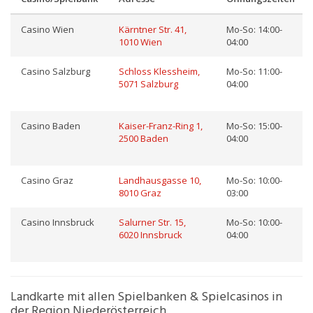
Casino Wien
Kärntner Str. 41,
Mo-So: 14:00-
1010 Wien
04:00
Casino Salzburg
Schloss Klessheim,
Mo-So: 11:00-
5071 Salzburg
04:00
Casino Baden
Kaiser-Franz-Ring 1,
Mo-So: 15:00-
2500 Baden
04:00
Casino Graz
Landhausgasse 10,
Mo-So: 10:00-
8010 Graz
03:00
Casino Innsbruck
Salurner Str. 15,
Mo-So: 10:00-
6020 Innsbruck
04:00
Landkarte mit allen Spielbanken & Spielcasinos in
der Region Niederösterreich