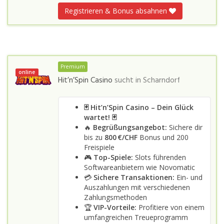
Registrieren & Bonus absahnen
Premium
online
Hit’n’Spin Casino
sucht in
Scharndorf
🃏 Hit’n’Spin Casino – Dein Glück
wartet! 🃏
🔥
Begrüßungsangebot:
Sichere dir
bis zu
800 €/CHF
Bonus und 200
Freispiele
🎮
Top-Spiele:
Slots führenden
Softwareanbietern wie Novomatic
💳
Sichere Transaktionen:
Ein- und
Auszahlungen mit verschiedenen
Zahlungsmethoden
🏆
VIP-Vorteile:
Profitiere von einem
umfangreichen Treueprogramm