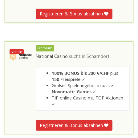
Registrieren & Bonus absahnen
Premium
online
National Casino
sucht in
Scharndorf
100% BONUS bis 300 €/CHF
plus
150 Freispiele
✓
Großes Spieleangebot inkusive
Novomatic Games
✓
TIP online Casino mit TOP Aktionen
✓
Registrieren & Bonus absahnen