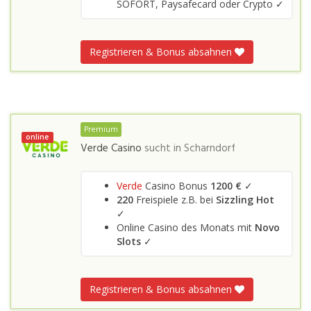
SOFORT, Paysafecard oder Crypto ✓
Registrieren & Bonus absahnen
Premium
online
Verde Casino
sucht in
Scharndorf
Verde
Casino Bonus
1200 €
✓
220
Freispiele z.B. bei
Sizzling Hot
✓
Online Casino des Monats mit
Novo
Slots
✓
Registrieren & Bonus absahnen