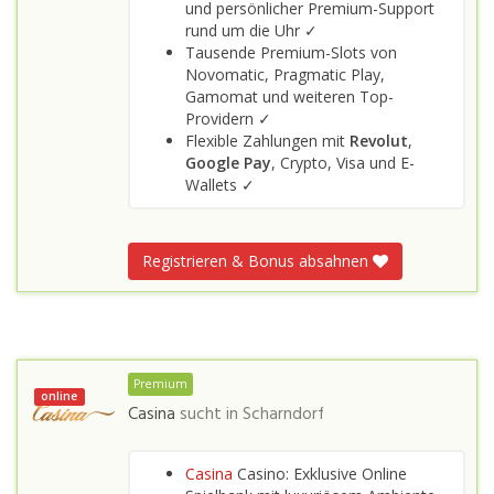
und persönlicher Premium-Support
rund um die Uhr ✓
Tausende Premium-Slots von
Novomatic, Pragmatic Play,
Gamomat und weiteren Top-
Providern ✓
Flexible Zahlungen mit
Revolut
,
Google Pay
, Crypto, Visa und E-
Wallets ✓
Registrieren & Bonus absahnen
Premium
online
Casina
sucht in
Scharndorf
Casina
Casino: Exklusive Online