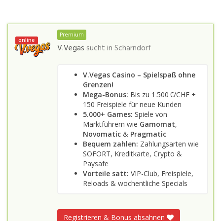
Premium
online
V.Vegas
sucht in
Scharndorf
V.Vegas Casino – Spielspaß ohne
Grenzen!
Mega-Bonus:
Bis zu 1.500 €/CHF +
150 Freispiele für neue Kunden
5.000+ Games:
Spiele von
Marktführern wie
Gamomat
,
Novomatic
&
Pragmatic
Bequem zahlen:
Zahlungsarten wie
SOFORT, Kreditkarte, Crypto &
Paysafe
Vorteile satt:
VIP-Club, Freispiele,
Reloads & wöchentliche Specials
Registrieren & Bonus absahnen