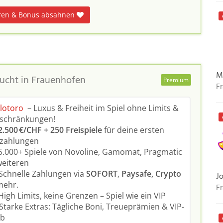
eren & Bonus absahnen
M
ucht in
Frauenhofen
Premium
F
lotoro
– Luxus & Freiheit im Spiel ohne Limits &
nschränkungen!
2.500 €/CHF + 250 Freispiele
für deine ersten
nzahlungen
5.000+ Spiele von Novoline, Gamomat, Pragmatic
weiteren
Schnelle Zahlungen via
SOFORT
,
Paysafe, Crypto
J
mehr.
F
High Limits, keine Grenzen – Spiel wie ein VIP
Starke Extras: Tägliche Boni, Treueprämien & VIP-
ub