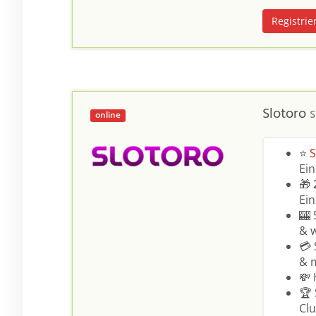
Registri
Slotoro
s
online
⭐
S
Ei
🎁
Ei
🎰 
& 
💳 
& 
💸 
🏆 
Cl