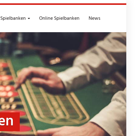
Spielbanken
Online Spielbanken
News
en