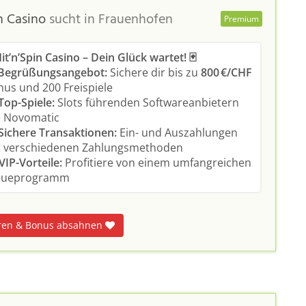
n Casino
sucht in
Frauenhofen
Premium
Hit’n’Spin Casino – Dein Glück wartet! 🃏
Begrüßungsangebot:
Sichere dir bis zu
800 €/CHF
us und 200 Freispiele
Top-Spiele:
Slots führenden Softwareanbietern
e Novomatic
Sichere Transaktionen:
Ein- und Auszahlungen
t verschiedenen Zahlungsmethoden
VIP-Vorteile:
Profitiere von einem umfangreichen
eueprogramm
eren & Bonus absahnen