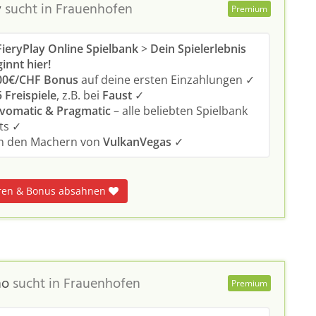
y
sucht in
Frauenhofen
Premium
FieryPlay Online Spielbank
>
Dein Spielerlebnis
innt hier!
00€/CHF Bonus
auf deine ersten Einzahlungen ✓
 Freispiele
, z.B. bei
Faust
✓
vomatic & Pragmatic
– alle beliebten Spielbank
ts ✓
n den Machern von
VulkanVegas
✓
eren & Bonus absahnen
no
sucht in
Frauenhofen
Premium