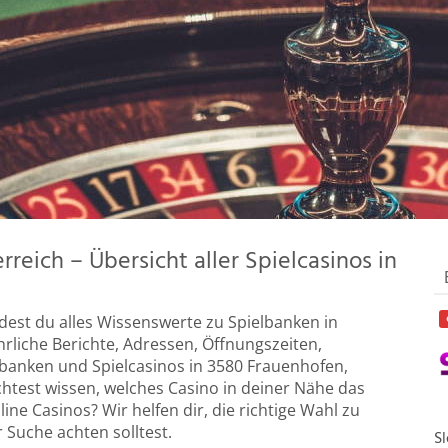
reich – Übersicht aller Spielcasinos in
indest du alles Wissenswerte zu Spielbanken in
hrliche Berichte, Adressen, Öffnungszeiten,
banken und Spielcasinos in 3580 Frauenhofen,
test wissen, welches Casino in deiner Nähe das
ne Casinos? Wir helfen dir, die richtige Wahl zu
 Suche achten solltest.
S