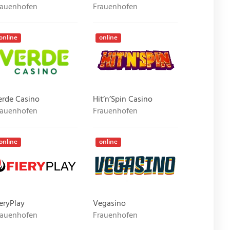
rauenhofen
Frauenhofen
online
online
erde Casino
Hit’n’Spin Casino
rauenhofen
Frauenhofen
online
online
eryPlay
Vegasino
rauenhofen
Frauenhofen