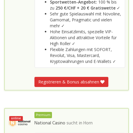
Sportwetten-Angebot:
100 % bis
zu
250 €/CHF + 20 € Gratiswette
✓
Sehr gute Spielauswahl mit Novoline,
Gamomat, Pragmatic und vielen
mehr ✓
Hohe Einsatzlimits, spezielle VIP-
Aktionen und attraktive Vorteile für
High Roller ✓
Flexible Zahlungen mit SOFORT,
Revolut, Visa, Mastercard,
Kryptowährungen und E-Wallets ✓
Registrieren & Bonus absahnen
Premium
online
National Casino
sucht in
Horn