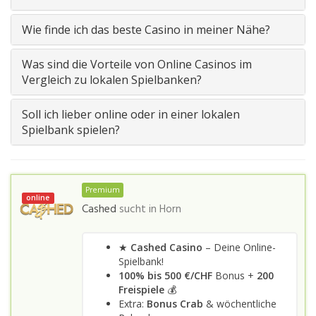
Wie finde ich das beste Casino in meiner Nähe?
Was sind die Vorteile von Online Casinos im
Vergleich zu lokalen Spielbanken?
Soll ich lieber online oder in einer lokalen
Spielbank spielen?
Premium
online
Cashed
sucht in
Horn
★
Cashed Casino
– Deine Online-
Spielbank!
100% bis 500 €/CHF
Bonus +
200
Freispiele
💰
Extra:
Bonus Crab
& wöchentliche