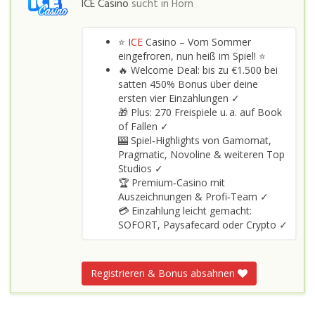
ICE Casino
sucht in
Horn
⭐
ICE
Casino – Vom Sommer
eingefroren, nun heiß im Spiel! ⭐
🔥 Welcome Deal: bis zu €1.500 bei
satten 450% Bonus über deine
ersten vier Einzahlungen ✓
🎁 Plus: 270 Freispiele u. a. auf Book
of Fallen ✓
🎰 Spiel‑Highlights von Gamomat,
Pragmatic, Novoline & weiteren Top
Studios ✓
🏆 Premium‑Casino mit
Auszeichnungen & Profi‑Team ✓
💳 Einzahlung leicht gemacht:
SOFORT, Paysafecard oder Crypto ✓
Registrieren & Bonus absahnen