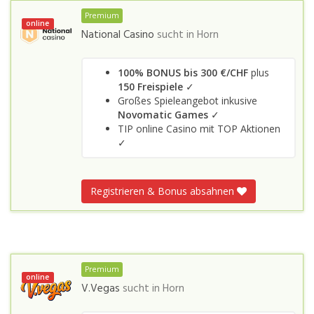
Premium
online
National Casino
sucht in
Horn
100% BONUS bis 300 €/CHF
plus
150 Freispiele
✓
Großes Spieleangebot inkusive
Novomatic Games
✓
TIP online Casino mit TOP Aktionen
✓
Registrieren & Bonus absahnen
Premium
online
V.Vegas
sucht in
Horn