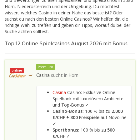
und Bewertungen zu allen Spielbanken und Spielcasinos in 3580
Horn, Niederösterreich und der Umgebung. Du möchtest
wissen, welches Casino in deiner Nähe das beste ist? Oder
suchst du nach den besten Online Casinos? Wir helfen dir, die
richtige Wahl zu treffen und geben dir Tipps, worauf du bei der
Suche achten solltest.
Top 12 Online Spielcasinos August 2026 mit Bonus
Premium
online
Casina
sucht in
Horn
Casina
Casino: Exklusive Online
Spielbank mit luxuriösem Ambiente
und Top-Bonus ✓
Casino-Bonus:
100 % bis zu
2.000
€/CHF + 300 Freispiele
auf Novoline
✓
Sportbonus:
100 % bis zu
500
€/CHF
✓