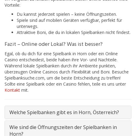
Vorteile:
Du kannst jederzeit spielen – keine Öffnungszeiten.
Spiele sind auf mobilen Geräten verfügbar, perfekt für
unterwegs.
Attraktive Boni, die du in lokalen Spielbanken nicht findest.
Fazit – Online oder Lokal? Was ist besser?
Egal, ob du dich für eine Spielbank in Horn oder ein Online
Casino entscheidest, beide haben ihre Vor- und Nachteile.
Während lokale Spielbanken durch ihr Ambiente punkten,
überzeugen Online Casinos durch Flexibilität und Boni. Besuche
Spielbanksuche.com, um die beste Entscheidung zu treffen!
Sollte eine Spielbank oder ein Casino fehlen, teile es uns unter
Kontakt
mit.
Welche Spielbanken gibt es in Horn, Österreich?
Wie sind die Öffnungszeiten der Spielbanken in
Horn?