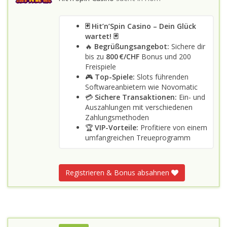
🃏 Hit’n’Spin Casino – Dein Glück
wartet! 🃏
🔥
Begrüßungsangebot:
Sichere dir
bis zu
800 €/CHF
Bonus und 200
Freispiele
🎮
Top-Spiele:
Slots führenden
Softwareanbietern wie Novomatic
💳
Sichere Transaktionen:
Ein- und
Auszahlungen mit verschiedenen
Zahlungsmethoden
🏆
VIP-Vorteile:
Profitiere von einem
umfangreichen Treueprogramm
Registrieren & Bonus absahnen