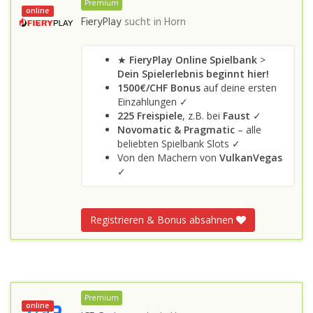
Premium
online
FieryPlay
sucht in
Horn
★
FieryPlay Online Spielbank
>
Dein Spielerlebnis beginnt hier!
1500€/CHF Bonus
auf deine ersten
Einzahlungen ✓
225 Freispiele
, z.B. bei
Faust
✓
Novomatic & Pragmatic
– alle
beliebten Spielbank Slots ✓
Von den Machern von
VulkanVegas
✓
Registrieren & Bonus absahnen
Premium
online