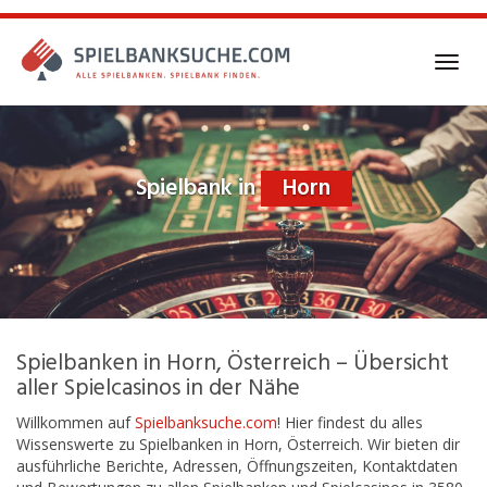
Skip
to
main
Toggl
content
navig
Spielbank in
Horn
Spielbanken in Horn, Österreich – Übersicht
aller Spielcasinos in der Nähe
Willkommen auf
Spielbanksuche.com
! Hier findest du alles
Wissenswerte zu Spielbanken in Horn, Österreich. Wir bieten dir
ausführliche Berichte, Adressen, Öffnungszeiten, Kontaktdaten