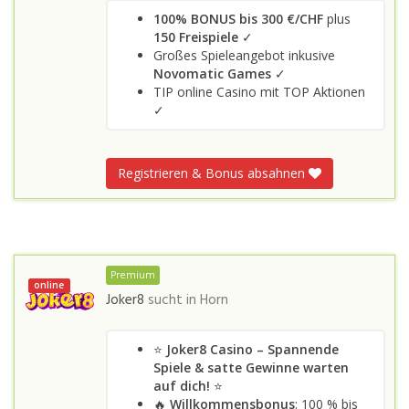
100% BONUS bis 300 €/CHF
plus
150 Freispiele
✓
Großes Spieleangebot inkusive
Novomatic Games
✓
TIP online Casino mit TOP Aktionen
✓
Registrieren & Bonus absahnen
Premium
online
Joker8
sucht in
Horn
⭐
Joker8 Casino – Spannende
Spiele & satte Gewinne warten
auf dich!
⭐
🔥
Willkommensbonus
: 100 % bis