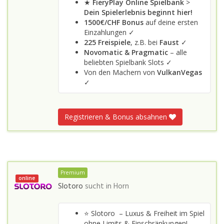
★
FieryPlay Online Spielbank
>
Dein Spielerlebnis beginnt hier!
1500€/CHF Bonus
auf deine ersten
Einzahlungen ✓
225 Freispiele
, z.B. bei
Faust
✓
Novomatic & Pragmatic
– alle
beliebten Spielbank Slots ✓
Von den Machern von
VulkanVegas
✓
Registrieren & Bonus absahnen
Premium
online
Slotoro
sucht in
Horn
⭐ Slotoro – Luxus & Freiheit im Spiel
ohne Limits & Einschränkungen!