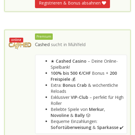
Registrieren & Bonus absahnen
Premium
online
Cashed
sucht in
Mühlfeld
★
Cashed Casino
– Deine Online-
Spielbank!
100% bis 500 €/CHF
Bonus +
200
Freispiele
💰
Extra:
Bonus Crab
& wöchentliche
Reloads
Exklusiver
VIP-Club
– perfekt für High
Roller
Beliebte Spiele von
Merkur
,
Novoline
&
Bally
🎲
Bequeme Einzahlungen:
Sofortüberweisung
&
Sparkasse
✔️