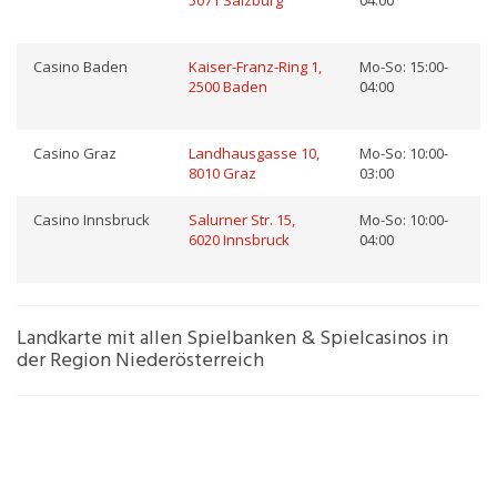
5071 Salzburg
04:00
Casino Baden
Kaiser-Franz-Ring 1,
Mo-So: 15:00-
2500 Baden
04:00
Casino Graz
Landhausgasse 10,
Mo-So: 10:00-
8010 Graz
03:00
Casino Innsbruck
Salurner Str. 15,
Mo-So: 10:00-
6020 Innsbruck
04:00
Landkarte mit allen Spielbanken & Spielcasinos in
der Region Niederösterreich