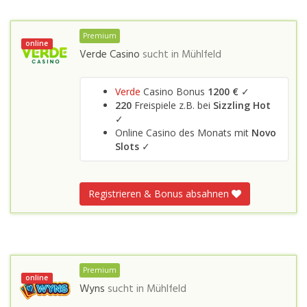
Premium
online
Verde Casino
sucht in
Mühlfeld
Verde
Casino Bonus
1200 €
✓
220
Freispiele z.B. bei
Sizzling Hot
✓
Online Casino des Monats mit
Novo
Slots
✓
Registrieren & Bonus absahnen
Premium
online
Wyns
sucht in
Mühlfeld