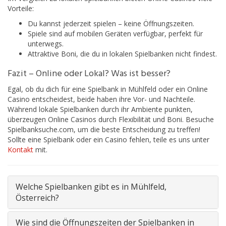
Vorteile:
Du kannst jederzeit spielen – keine Öffnungszeiten.
Spiele sind auf mobilen Geräten verfügbar, perfekt für
unterwegs.
Attraktive Boni, die du in lokalen Spielbanken nicht findest.
Fazit – Online oder Lokal? Was ist besser?
Egal, ob du dich für eine Spielbank in Mühlfeld oder ein Online
Casino entscheidest, beide haben ihre Vor- und Nachteile.
Während lokale Spielbanken durch ihr Ambiente punkten,
überzeugen Online Casinos durch Flexibilität und Boni. Besuche
Spielbanksuche.com, um die beste Entscheidung zu treffen!
Sollte eine Spielbank oder ein Casino fehlen, teile es uns unter
Kontakt
mit.
Welche Spielbanken gibt es in Mühlfeld,
Österreich?
Wie sind die Öffnungszeiten der Spielbanken in