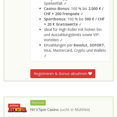
Spielvielfalt ✓
Casino-Bonus:
100 % bis
2.000 € /
CHF + 200 Freispiele
✓
Sportbonus:
100 % bis
500 € / CHF
+ 20 € Gratiswette
✓
Ideal für High Roller mit hohen Ein-
und Auszahlungslimits sowie VIP-
Vorteilen ✓
Einzahlungen per
Revolut
,
SOFORT
,
Visa, Mastercard, Crypto und Wallets
✓
Registrieren & Bonus absahnen
Premium
online
Hit’n’Spin Casino
sucht in
Mühlfeld