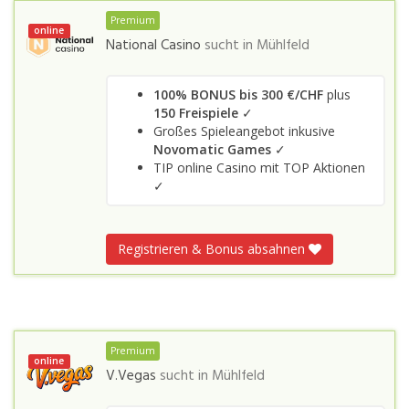
Premium
online
National Casino
sucht in
Mühlfeld
100% BONUS bis 300 €/CHF
plus
150 Freispiele
✓
Großes Spieleangebot inkusive
Novomatic Games
✓
TIP online Casino mit TOP Aktionen
✓
Registrieren & Bonus absahnen
Premium
online
V.Vegas
sucht in
Mühlfeld