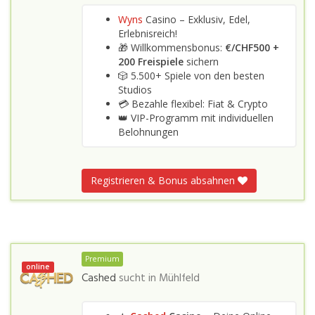
Wyns
Casino – Exklusiv, Edel,
Erlebnisreich!
🎁 Willkommensbonus:
€/CHF500 +
200 Freispiele
sichern
🎲 5.500+ Spiele von den besten
Studios
💳 Bezahle flexibel: Fiat & Crypto
👑 VIP-Programm mit individuellen
Belohnungen
Registrieren & Bonus absahnen
Premium
online
Cashed
sucht in
Mühlfeld