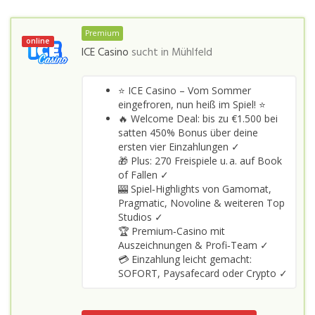
Premium
online
ICE Casino
sucht in
Mühlfeld
⭐ ICE Casino – Vom Sommer
eingefroren, nun heiß im Spiel! ⭐
🔥 Welcome Deal: bis zu €1.500 bei
satten 450% Bonus über deine
ersten vier Einzahlungen ✓
🎁 Plus: 270 Freispiele u. a. auf Book
of Fallen ✓
🎰 Spiel‑Highlights von Gamomat,
Pragmatic, Novoline & weiteren Top
Studios ✓
🏆 Premium‑Casino mit
Auszeichnungen & Profi‑Team ✓
💳 Einzahlung leicht gemacht:
SOFORT, Paysafecard oder Crypto ✓