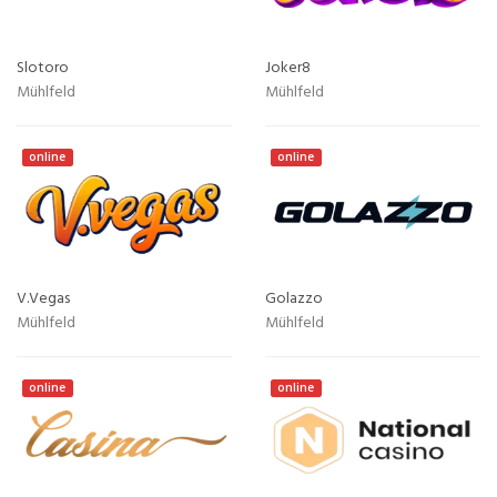
Slotoro
Joker8
Mühlfeld
Mühlfeld
online
online
V.Vegas
Golazzo
Mühlfeld
Mühlfeld
online
online