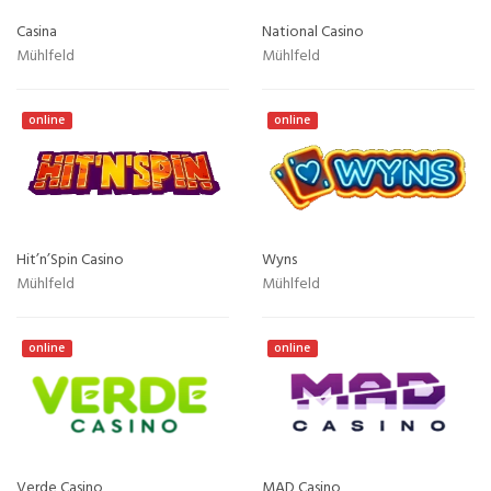
Casina
National Casino
Mühlfeld
Mühlfeld
online
online
Hit’n’Spin Casino
Wyns
Mühlfeld
Mühlfeld
online
online
Verde Casino
MAD Casino