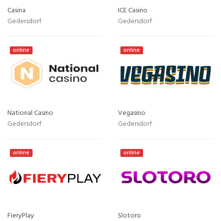
Casina
ICE Casino
Gedersdorf
Gedersdorf
online
online
National Casino
Vegasino
Gedersdorf
Gedersdorf
online
online
FieryPlay
Slotoro