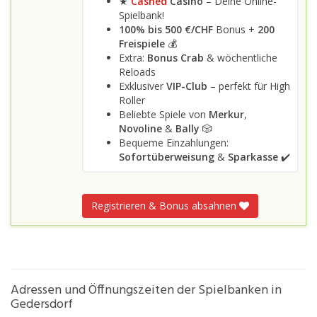
★
Cashed
Casino
– Deine Online-
Spielbank!
100% bis 500 €/CHF
Bonus +
200
Freispiele
💰
Extra:
Bonus Crab
& wöchentliche
Reloads
Exklusiver
VIP-Club
– perfekt für High
Roller
Beliebte Spiele von
Merkur
,
Novoline
&
Bally
🎲
Bequeme Einzahlungen:
Sofortüberweisung
&
Sparkasse
✔️
Registrieren & Bonus absahnen
Adressen und Öffnungszeiten der Spielbanken in
Gedersdorf