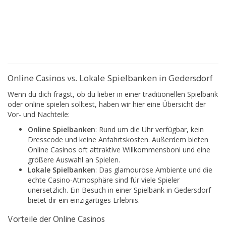
Online Casinos vs. Lokale Spielbanken in Gedersdorf
Wenn du dich fragst, ob du lieber in einer traditionellen Spielbank
oder online spielen solltest, haben wir hier eine Übersicht der
Vor- und Nachteile:
Online Spielbanken
: Rund um die Uhr verfügbar, kein
Dresscode und keine Anfahrtskosten. Außerdem bieten
Online Casinos oft attraktive Willkommensboni und eine
größere Auswahl an Spielen.
Lokale Spielbanken
: Das glamouröse Ambiente und die
echte Casino-Atmosphäre sind für viele Spieler
unersetzlich. Ein Besuch in einer Spielbank in Gedersdorf
bietet dir ein einzigartiges Erlebnis.
Vorteile der Online Casinos