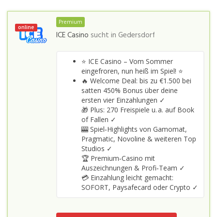
Premium
online
ICE Casino
sucht in
Gedersdorf
⭐ ICE Casino – Vom Sommer
eingefroren, nun heiß im Spiel! ⭐
🔥 Welcome Deal: bis zu €1.500 bei
satten 450% Bonus über deine
ersten vier Einzahlungen ✓
🎁 Plus: 270 Freispiele u. a. auf Book
of Fallen ✓
🎰 Spiel‑Highlights von Gamomat,
Pragmatic, Novoline & weiteren Top
Studios ✓
🏆 Premium‑Casino mit
Auszeichnungen & Profi‑Team ✓
💳 Einzahlung leicht gemacht:
SOFORT, Paysafecard oder Crypto ✓