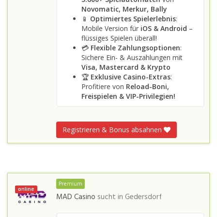
Novomatic, Merkur, Bally
📱
Optimiertes Spielerlebnis
:
Mobile Version für
iOS & Android
–
flüssiges Spielen überall!
💳
Flexible Zahlungsoptionen
:
Sichere Ein- & Auszahlungen mit
Visa, Mastercard & Krypto
🏆
Exklusive Casino-Extras
:
Profitiere von
Reload-Boni,
Freispielen & VIP-Privilegien!
Registrieren & Bonus absahnen
Premium
online
MAD Casino
sucht in
Gedersdorf