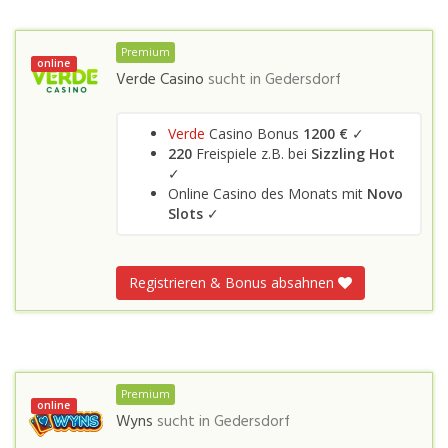
Premium
online
Verde Casino
sucht in
Gedersdorf
Verde
Casino Bonus
1200 €
✓
220
Freispiele z.B. bei
Sizzling Hot
✓
Online Casino des Monats mit
Novo
Slots
✓
Registrieren & Bonus absahnen
Premium
online
Wyns
sucht in
Gedersdorf