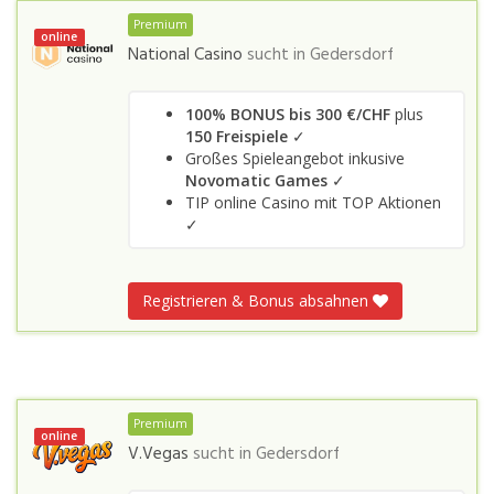
Premium
online
National Casino
sucht in
Gedersdorf
100% BONUS bis 300 €/CHF
plus
150 Freispiele
✓
Großes Spieleangebot inkusive
Novomatic Games
✓
TIP online Casino mit TOP Aktionen
✓
Registrieren & Bonus absahnen
Premium
online
V.Vegas
sucht in
Gedersdorf