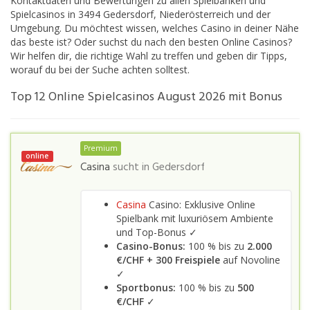
Kontaktdaten und Bewertungen zu allen Spielbanken und
Spielcasinos in 3494 Gedersdorf, Niederösterreich und der
Umgebung. Du möchtest wissen, welches Casino in deiner Nähe
das beste ist? Oder suchst du nach den besten Online Casinos?
Wir helfen dir, die richtige Wahl zu treffen und geben dir Tipps,
worauf du bei der Suche achten solltest.
Top 12 Online Spielcasinos August 2026 mit Bonus
Premium
online
Casina
sucht in
Gedersdorf
Casina
Casino: Exklusive Online
Spielbank mit luxuriösem Ambiente
und Top-Bonus ✓
Casino-Bonus:
100 % bis zu
2.000
€/CHF + 300 Freispiele
auf Novoline
✓
Sportbonus:
100 % bis zu
500
€/CHF
✓