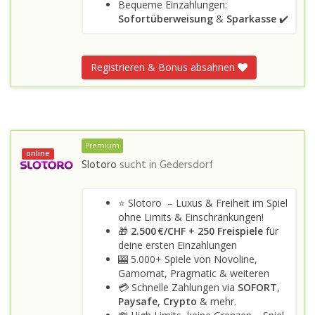
Bequeme Einzahlungen:
Sofortüberweisung
&
Sparkasse
✔️
Registrieren & Bonus absahnen
Premium
online
Slotoro
sucht in
Gedersdorf
⭐ Slotoro – Luxus & Freiheit im Spiel
ohne Limits & Einschränkungen!
🎁
2.500 €/CHF + 250 Freispiele
für
deine ersten Einzahlungen
🎰 5.000+ Spiele von Novoline,
Gamomat, Pragmatic & weiteren
💳 Schnelle Zahlungen via
SOFORT
,
Paysafe, Crypto
& mehr.