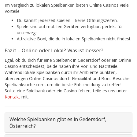
Im Vergleich zu lokalen Spielbanken bieten Online Casinos viele
Vorteile:
Du kannst jederzeit spielen – keine Öffnungszeiten.
Spiele sind auf mobilen Geräten verfügbar, perfekt für
unterwegs.
Attraktive Boni, die du in lokalen Spielbanken nicht findest.
Fazit – Online oder Lokal? Was ist besser?
Egal, ob du dich für eine Spielbank in Gedersdorf oder ein Online
Casino entscheidest, beide haben ihre Vor- und Nachteile.
Während lokale Spielbanken durch ihr Ambiente punkten,
überzeugen Online Casinos durch Flexibilität und Boni. Besuche
Spielbanksuche.com, um die beste Entscheidung zu treffen!
Sollte eine Spielbank oder ein Casino fehlen, teile es uns unter
Kontakt
mit.
Welche Spielbanken gibt es in Gedersdorf,
Österreich?