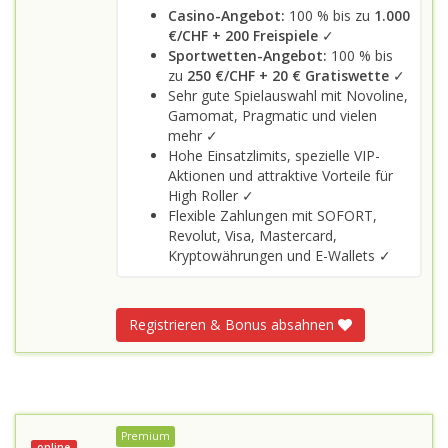
Casino-Angebot:
100 % bis zu
1.000
€/CHF + 200 Freispiele
✓
Sportwetten-Angebot:
100 % bis
zu
250 €/CHF + 20 € Gratiswette
✓
Sehr gute Spielauswahl mit Novoline,
Gamomat, Pragmatic und vielen
mehr ✓
Hohe Einsatzlimits, spezielle VIP-
Aktionen und attraktive Vorteile für
High Roller ✓
Flexible Zahlungen mit SOFORT,
Revolut, Visa, Mastercard,
Kryptowährungen und E-Wallets ✓
Registrieren & Bonus absahnen
Premium
online