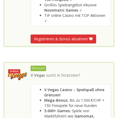
Großes Spieleangebot inkusive
Novomatic Games
✓
TIP online Casino mit TOP Aktionen
✓
Registrieren & Bonus absahnen
Premium
online
V.Vegas
sucht in
Stratzdorf
V.Vegas Casino – Spielspaß ohne
Grenzen!
Mega-Bonus:
Bis zu 1.500 €/CHF +
150 Freispiele für neue Kunden
5.000+ Games:
Spiele von
Marktführern wie
Gamomat
,