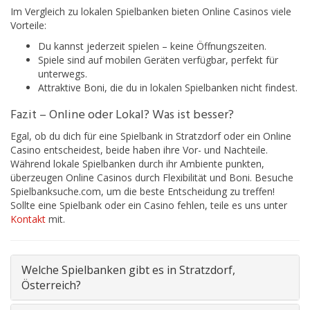
Im Vergleich zu lokalen Spielbanken bieten Online Casinos viele
Vorteile:
Du kannst jederzeit spielen – keine Öffnungszeiten.
Spiele sind auf mobilen Geräten verfügbar, perfekt für
unterwegs.
Attraktive Boni, die du in lokalen Spielbanken nicht findest.
Fazit – Online oder Lokal? Was ist besser?
Egal, ob du dich für eine Spielbank in Stratzdorf oder ein Online
Casino entscheidest, beide haben ihre Vor- und Nachteile.
Während lokale Spielbanken durch ihr Ambiente punkten,
überzeugen Online Casinos durch Flexibilität und Boni. Besuche
Spielbanksuche.com, um die beste Entscheidung zu treffen!
Sollte eine Spielbank oder ein Casino fehlen, teile es uns unter
Kontakt
mit.
Welche Spielbanken gibt es in Stratzdorf,
Österreich?