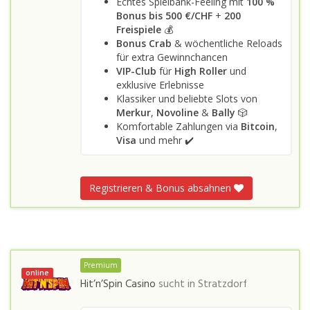
Echtes Spielbank-Feeling mit
100 %
Bonus bis 500 €/CHF
+
200
Freispiele
💰
Bonus Crab
& wöchentliche Reloads
für extra Gewinnchancen
VIP-Club
für
High Roller
und
exklusive Erlebnisse
Klassiker und beliebte Slots von
Merkur
,
Novoline
&
Bally
🎲
Komfortable Zahlungen via
Bitcoin
,
Visa
und mehr ✔️
Registrieren & Bonus absahnen
Premium
online
Hit’n’Spin Casino
sucht in
Stratzdorf