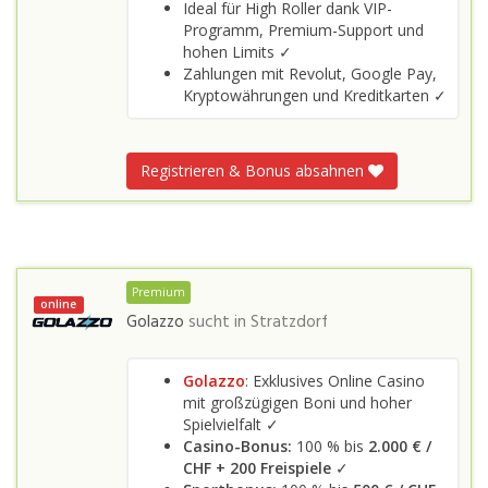
Ideal für High Roller dank VIP-
Programm, Premium-Support und
hohen Limits ✓
Zahlungen mit Revolut, Google Pay,
Kryptowährungen und Kreditkarten ✓
Registrieren & Bonus absahnen
Premium
online
Golazzo
sucht in
Stratzdorf
Golazzo
: Exklusives Online Casino
mit großzügigen Boni und hoher
Spielvielfalt ✓
Casino-Bonus:
100 % bis
2.000 € /
CHF + 200 Freispiele
✓