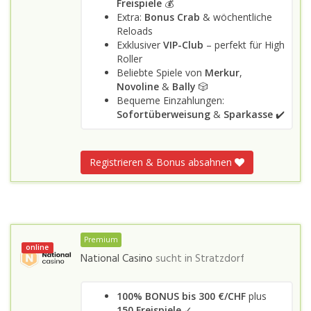
Freispiele
💰
Extra:
Bonus Crab
& wöchentliche
Reloads
Exklusiver
VIP-Club
– perfekt für High
Roller
Beliebte Spiele von
Merkur
,
Novoline
&
Bally
🎲
Bequeme Einzahlungen:
Sofortüberweisung
&
Sparkasse
✔️
Registrieren & Bonus absahnen
Premium
online
National Casino
sucht in
Stratzdorf
100% BONUS bis 300 €/CHF
plus
150 Freispiele
✓