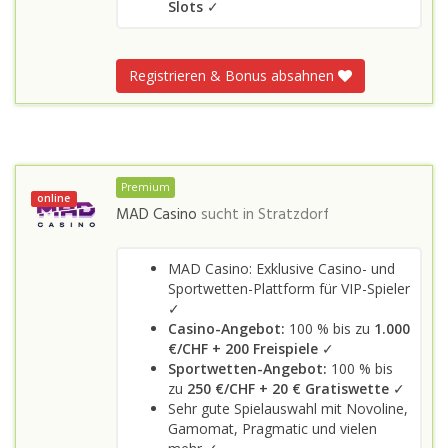
Slots
✓
Registrieren & Bonus absahnen
Premium
online
MAD Casino
sucht in
Stratzdorf
MAD Casino: Exklusive Casino- und
Sportwetten-Plattform für VIP-Spieler
✓
Casino-Angebot:
100 % bis zu
1.000
€/CHF + 200 Freispiele
✓
Sportwetten-Angebot:
100 % bis
zu
250 €/CHF + 20 € Gratiswette
✓
Sehr gute Spielauswahl mit Novoline,
Gamomat, Pragmatic und vielen