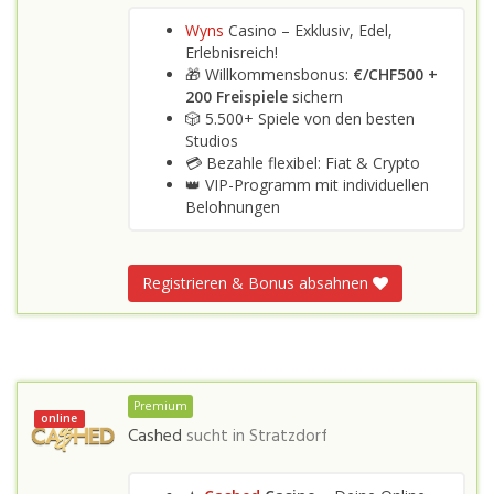
Wyns
Casino – Exklusiv, Edel,
Erlebnisreich!
🎁 Willkommensbonus:
€/CHF500 +
200 Freispiele
sichern
🎲 5.500+ Spiele von den besten
Studios
💳 Bezahle flexibel: Fiat & Crypto
👑 VIP-Programm mit individuellen
Belohnungen
Registrieren & Bonus absahnen
Premium
online
Cashed
sucht in
Stratzdorf