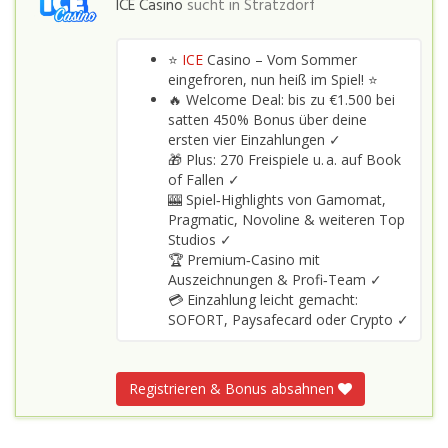
ICE Casino
sucht in
Stratzdorf
⭐
ICE
Casino – Vom Sommer
eingefroren, nun heiß im Spiel! ⭐
🔥 Welcome Deal: bis zu €1.500 bei
satten 450% Bonus über deine
ersten vier Einzahlungen ✓
🎁 Plus: 270 Freispiele u. a. auf Book
of Fallen ✓
🎰 Spiel‑Highlights von Gamomat,
Pragmatic, Novoline & weiteren Top
Studios ✓
🏆 Premium‑Casino mit
Auszeichnungen & Profi‑Team ✓
💳 Einzahlung leicht gemacht:
SOFORT, Paysafecard oder Crypto ✓
Registrieren & Bonus absahnen