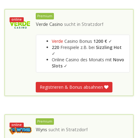
Premium
online
Verde Casino
sucht in
Stratzdorf
Verde
Casino Bonus
1200 €
✓
220
Freispiele z.B. bei
Sizzling Hot
✓
Online Casino des Monats mit
Novo
Slots
✓
Registrieren & Bonus absahnen
Premium
online
Wyns
sucht in
Stratzdorf