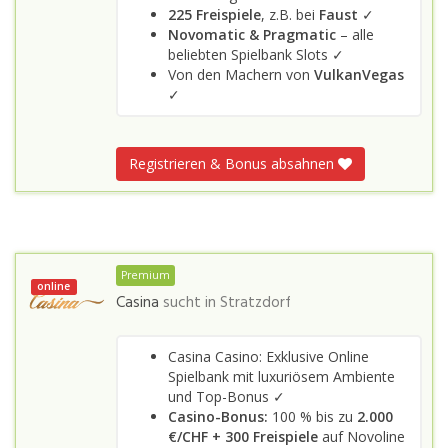
225 Freispiele
, z.B. bei
Faust
✓
Novomatic & Pragmatic
– alle
beliebten Spielbank Slots ✓
Von den Machern von
VulkanVegas
✓
Registrieren & Bonus absahnen
Premium
online
Casina
sucht in
Stratzdorf
Casina Casino: Exklusive Online
Spielbank mit luxuriösem Ambiente
und Top-Bonus ✓
Casino-Bonus:
100 % bis zu
2.000
€/CHF + 300 Freispiele
auf Novoline