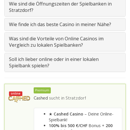
Wie sind die Öffnungszeiten der Spielbanken in
Stratzdorf?
Wie finde ich das beste Casino in meiner Nähe?
Was sind die Vorteile von Online Casinos im
Vergleich zu lokalen Spielbanken?
Soll ich lieber online oder in einer lokalen
Spielbank spielen?
Premium
online
Cashed
sucht in
Stratzdorf
★
Cashed Casino
– Deine Online-
Spielbank!
100% bis 500 €/CHF
Bonus +
200