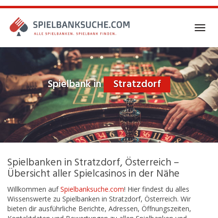
Skip
to
main
Toggl
content
navig
Spielbank in
Stratzdorf
Spielbanken in Stratzdorf, Österreich –
Übersicht aller Spielcasinos in der Nähe
Willkommen auf
Spielbanksuche.com
! Hier findest du alles
Wissenswerte zu Spielbanken in Stratzdorf, Österreich. Wir
bieten dir ausführliche Berichte, Adressen, Öffnungszeiten,