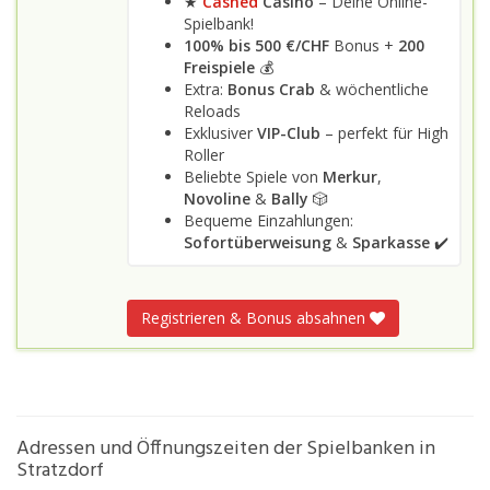
★
Cashed
Casino
– Deine Online-
Spielbank!
100% bis 500 €/CHF
Bonus +
200
Freispiele
💰
Extra:
Bonus Crab
& wöchentliche
Reloads
Exklusiver
VIP-Club
– perfekt für High
Roller
Beliebte Spiele von
Merkur
,
Novoline
&
Bally
🎲
Bequeme Einzahlungen:
Sofortüberweisung
&
Sparkasse
✔️
Registrieren & Bonus absahnen
Adressen und Öffnungszeiten der Spielbanken in
Stratzdorf