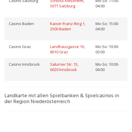
Casino Salzburg
Schloss Klessheim,
Mo-So: 11:00-
5071 Salzburg
04:00
Casino Baden
Kaiser-Franz-Ring 1,
Mo-So: 15:00-
2500 Baden
04:00
Casino Graz
Landhausgasse 10,
Mo-So: 10:00-
8010 Graz
03:00
Casino Innsbruck
Salurner Str. 15,
Mo-So: 10:00-
6020 Innsbruck
04:00
Landkarte mit allen Spielbanken & Spielcasinos in
der Region Niederösterreich