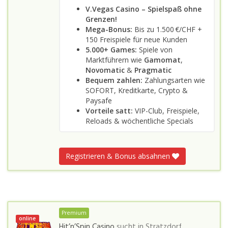
V.Vegas Casino – Spielspaß ohne
Grenzen!
Mega-Bonus:
Bis zu 1.500 €/CHF +
150 Freispiele für neue Kunden
5.000+ Games:
Spiele von
Marktführern wie
Gamomat
,
Novomatic
&
Pragmatic
Bequem zahlen:
Zahlungsarten wie
SOFORT, Kreditkarte, Crypto &
Paysafe
Vorteile satt:
VIP-Club, Freispiele,
Reloads & wöchentliche Specials
Registrieren & Bonus absahnen
Premium
online
Hit’n’Spin Casino
sucht in
Stratzdorf