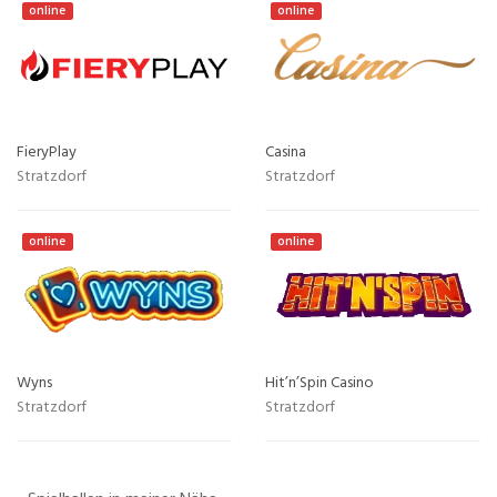
online
online
FieryPlay
Casina
Stratzdorf
Stratzdorf
online
online
Wyns
Hit’n’Spin Casino
Stratzdorf
Stratzdorf