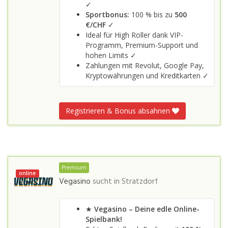
✓
Sportbonus:
100 % bis zu
500
€/CHF
✓
Ideal für High Roller dank VIP-
Programm, Premium-Support und
hohen Limits ✓
Zahlungen mit Revolut, Google Pay,
Kryptowährungen und Kreditkarten ✓
Registrieren & Bonus absahnen
Premium
online
Vegasino
sucht in
Stratzdorf
★
Vegasino – Deine edle Online-
Spielbank!