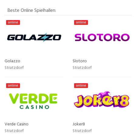
Beste Online Spielhallen:
online
online
Golazzo
Slotoro
Stratzdorf
Stratzdorf
online
online
Verde Casino
Joker8
Stratzdorf
Stratzdorf