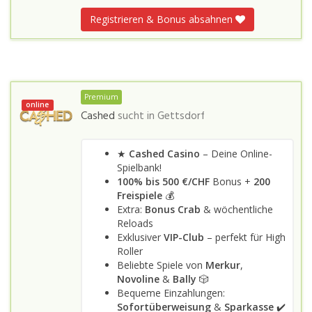
Registrieren & Bonus absahnen
Premium
online
Cashed
sucht in
Gettsdorf
★
Cashed Casino
– Deine Online-
Spielbank!
100% bis 500 €/CHF
Bonus +
200
Freispiele
💰
Extra:
Bonus Crab
& wöchentliche
Reloads
Exklusiver
VIP-Club
– perfekt für High
Roller
Beliebte Spiele von
Merkur
,
Novoline
&
Bally
🎲
Bequeme Einzahlungen:
Sofortüberweisung
&
Sparkasse
✔️