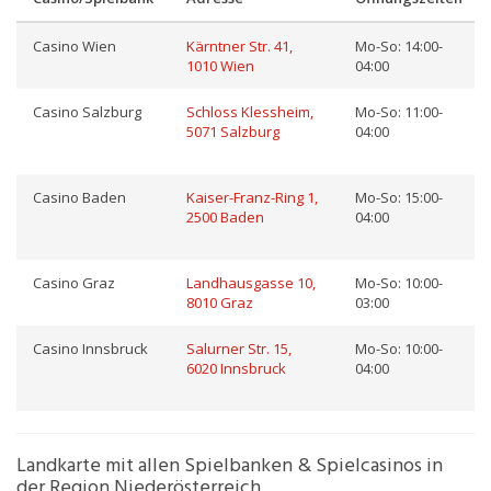
Casino Wien
Kärntner Str. 41,
Mo-So: 14:00-
1010 Wien
04:00
Casino Salzburg
Schloss Klessheim,
Mo-So: 11:00-
5071 Salzburg
04:00
Casino Baden
Kaiser-Franz-Ring 1,
Mo-So: 15:00-
2500 Baden
04:00
Casino Graz
Landhausgasse 10,
Mo-So: 10:00-
8010 Graz
03:00
Casino Innsbruck
Salurner Str. 15,
Mo-So: 10:00-
6020 Innsbruck
04:00
Landkarte mit allen Spielbanken & Spielcasinos in
der Region Niederösterreich