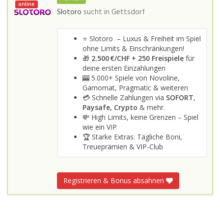
online
Slotoro
sucht in
Gettsdorf
⭐ Slotoro – Luxus & Freiheit im Spiel
ohne Limits & Einschränkungen!
🎁
2.500 €/CHF + 250 Freispiele
für
deine ersten Einzahlungen
🎰 5.000+ Spiele von Novoline,
Gamomat, Pragmatic & weiteren
💳 Schnelle Zahlungen via
SOFORT
,
Paysafe, Crypto
& mehr.
💸 High Limits, keine Grenzen – Spiel
wie ein VIP
🏆 Starke Extras: Tägliche Boni,
Treueprämien & VIP-Club
Registrieren & Bonus absahnen