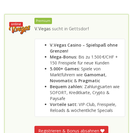
Premium
online
V.Vegas
sucht in
Gettsdorf
V.Vegas Casino – Spielspaß ohne
Grenzen!
Mega-Bonus:
Bis zu 1.500 €/CHF +
150 Freispiele für neue Kunden
5.000+ Games:
Spiele von
Marktführern wie
Gamomat
,
Novomatic
&
Pragmatic
Bequem zahlen:
Zahlungsarten wie
SOFORT, Kreditkarte, Crypto &
Paysafe
Vorteile satt:
VIP-Club, Freispiele,
Reloads & wöchentliche Specials
Registrieren & Bonus absahnen