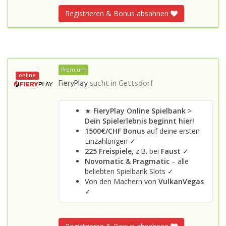
Registrieren & Bonus absahnen
Premium
online
FieryPlay
sucht in
Gettsdorf
★
FieryPlay Online Spielbank
>
Dein Spielerlebnis beginnt hier!
1500€/CHF Bonus
auf deine ersten
Einzahlungen ✓
225 Freispiele
, z.B. bei
Faust
✓
Novomatic & Pragmatic
– alle
beliebten Spielbank Slots ✓
Von den Machern von
VulkanVegas
✓