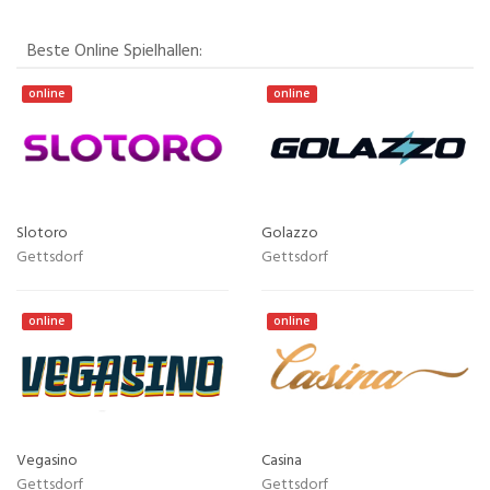
Beste Online Spielhallen:
online
online
Slotoro
Golazzo
Gettsdorf
Gettsdorf
online
online
Vegasino
Casina
Gettsdorf
Gettsdorf