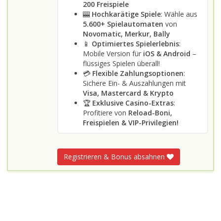
200 Freispiele
🎰
Hochkarätige Spiele
: Wähle aus
5.600+ Spielautomaten
von
Novomatic, Merkur, Bally
📱
Optimiertes Spielerlebnis
:
Mobile Version für
iOS & Android
–
flüssiges Spielen überall!
💳
Flexible Zahlungsoptionen
:
Sichere Ein- & Auszahlungen mit
Visa, Mastercard & Krypto
🏆
Exklusive Casino-Extras
:
Profitiere von
Reload-Boni,
Freispielen & VIP-Privilegien!
Registrieren & Bonus absahnen