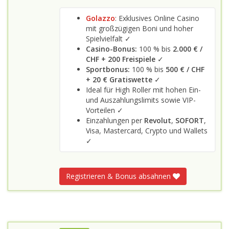
Golazzo
: Exklusives Online Casino
mit großzügigen Boni und hoher
Spielvielfalt ✓
Casino-Bonus:
100 % bis
2.000 € /
CHF + 200 Freispiele
✓
Sportbonus:
100 % bis
500 € / CHF
+ 20 € Gratiswette
✓
Ideal für High Roller mit hohen Ein-
und Auszahlungslimits sowie VIP-
Vorteilen ✓
Einzahlungen per
Revolut
,
SOFORT
,
Visa, Mastercard, Crypto und Wallets
✓
Registrieren & Bonus absahnen