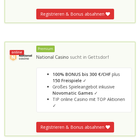
Registrieren & Bonus absahnen
Premium
online
National Casino
sucht in
Gettsdorf
100% BONUS bis 300 €/CHF
plus
150 Freispiele
✓
Großes Spieleangebot inkusive
Novomatic Games
✓
TIP online Casino mit TOP Aktionen
✓
Registrieren & Bonus absahnen