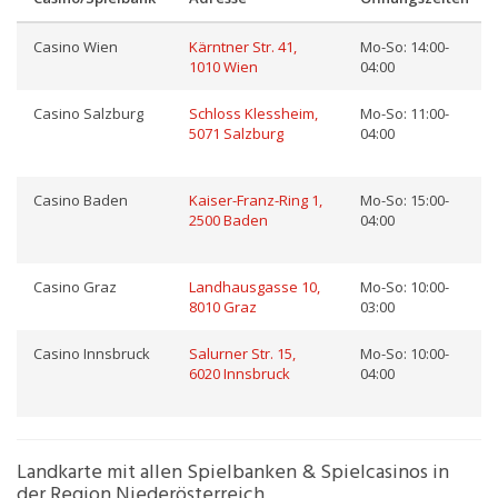
Casino Wien
Kärntner Str. 41,
Mo-So: 14:00-
1010 Wien
04:00
Casino Salzburg
Schloss Klessheim,
Mo-So: 11:00-
5071 Salzburg
04:00
Casino Baden
Kaiser-Franz-Ring 1,
Mo-So: 15:00-
2500 Baden
04:00
Casino Graz
Landhausgasse 10,
Mo-So: 10:00-
8010 Graz
03:00
Casino Innsbruck
Salurner Str. 15,
Mo-So: 10:00-
6020 Innsbruck
04:00
Landkarte mit allen Spielbanken & Spielcasinos in
der Region Niederösterreich