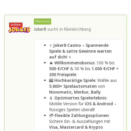
Premium
online
Joker8
sucht in
Kleinkirchberg
⭐
Joker8 Casino – Spannende
Spiele & satte Gewinne warten
auf dich!
⭐
🔥
Willkommensbonus
: 100 % bis
500 €/CHF
& 50 % bis
1.000 €/CHF
+
200 Freispiele
🎰
Hochkarätige Spiele
: Wähle aus
5.600+ Spielautomaten
von
Novomatic, Merkur, Bally
📱
Optimiertes Spielerlebnis
:
Mobile Version für
iOS & Android
–
flüssiges Spielen überall!
💳
Flexible Zahlungsoptionen
:
Sichere Ein- & Auszahlungen mit
Visa, Mastercard & Krypto