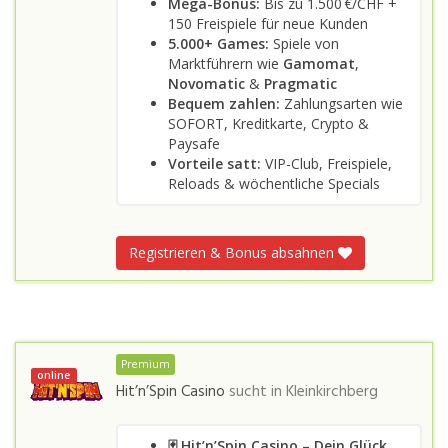
Mega-Bonus:
Bis zu 1.500 €/CHF +
150 Freispiele für neue Kunden
5.000+ Games:
Spiele von
Marktführern wie
Gamomat
,
Novomatic
&
Pragmatic
Bequem zahlen:
Zahlungsarten wie
SOFORT, Kreditkarte, Crypto &
Paysafe
Vorteile satt:
VIP-Club, Freispiele,
Reloads & wöchentliche Specials
Registrieren & Bonus absahnen
Premium
online
Hit’n’Spin Casino
sucht in
Kleinkirchberg
🃏 Hit’n’Spin Casino – Dein Glück