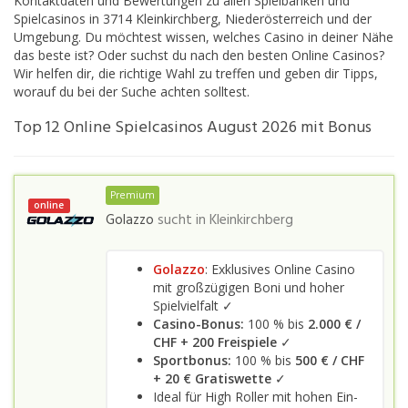
Kontaktdaten und Bewertungen zu allen Spielbanken und
Spielcasinos in 3714 Kleinkirchberg, Niederösterreich und der
Umgebung. Du möchtest wissen, welches Casino in deiner Nähe
das beste ist? Oder suchst du nach den besten Online Casinos?
Wir helfen dir, die richtige Wahl zu treffen und geben dir Tipps,
worauf du bei der Suche achten solltest.
Top 12 Online Spielcasinos August 2026 mit Bonus
Premium
online
Golazzo
sucht in
Kleinkirchberg
Golazzo
: Exklusives Online Casino
mit großzügigen Boni und hoher
Spielvielfalt ✓
Casino-Bonus:
100 % bis
2.000 € /
CHF + 200 Freispiele
✓
Sportbonus:
100 % bis
500 € / CHF
+ 20 € Gratiswette
✓
Ideal für High Roller mit hohen Ein-