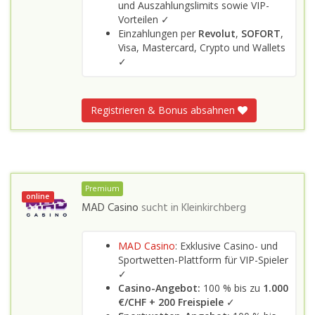
und Auszahlungslimits sowie VIP-
Vorteilen ✓
Einzahlungen per
Revolut
,
SOFORT
,
Visa, Mastercard, Crypto und Wallets
✓
Registrieren & Bonus absahnen
Premium
online
MAD Casino
sucht in
Kleinkirchberg
MAD Casino
: Exklusive Casino- und
Sportwetten-Plattform für VIP-Spieler
✓
Casino-Angebot:
100 % bis zu
1.000
€/CHF + 200 Freispiele
✓