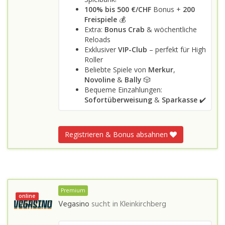
100% bis 500 €/CHF
Bonus +
200
Freispiele
💰
Extra:
Bonus Crab
& wöchentliche
Reloads
Exklusiver
VIP-Club
– perfekt für High
Roller
Beliebte Spiele von
Merkur
,
Novoline
&
Bally
🎲
Bequeme Einzahlungen:
Sofortüberweisung
&
Sparkasse
✔️
Registrieren & Bonus absahnen
Premium
online
Vegasino
sucht in
Kleinkirchberg