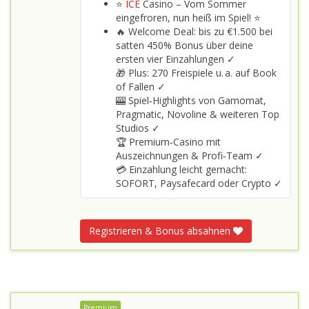
⭐
ICE
Casino – Vom Sommer
eingefroren, nun heiß im Spiel! ⭐
🔥 Welcome Deal: bis zu €1.500 bei
satten 450% Bonus über deine
ersten vier Einzahlungen ✓
🎁 Plus: 270 Freispiele u. a. auf Book
of Fallen ✓
🎰 Spiel‑Highlights von Gamomat,
Pragmatic, Novoline & weiteren Top
Studios ✓
🏆 Premium‑Casino mit
Auszeichnungen & Profi‑Team ✓
💳 Einzahlung leicht gemacht:
SOFORT, Paysafecard oder Crypto ✓
Registrieren & Bonus absahnen
Premium