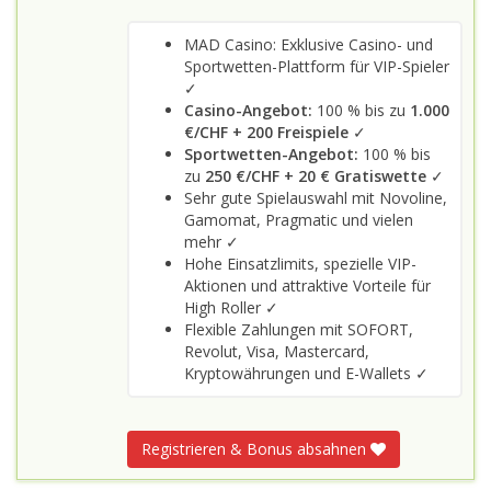
MAD Casino: Exklusive Casino- und
Sportwetten-Plattform für VIP-Spieler
✓
Casino-Angebot:
100 % bis zu
1.000
€/CHF + 200 Freispiele
✓
Sportwetten-Angebot:
100 % bis
zu
250 €/CHF + 20 € Gratiswette
✓
Sehr gute Spielauswahl mit Novoline,
Gamomat, Pragmatic und vielen
mehr ✓
Hohe Einsatzlimits, spezielle VIP-
Aktionen und attraktive Vorteile für
High Roller ✓
Flexible Zahlungen mit SOFORT,
Revolut, Visa, Mastercard,
Kryptowährungen und E-Wallets ✓
Registrieren & Bonus absahnen