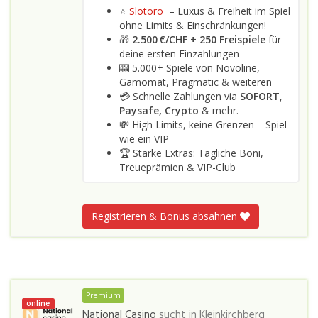
⭐
Slotoro
– Luxus & Freiheit im Spiel
ohne Limits & Einschränkungen!
🎁
2.500 €/CHF + 250 Freispiele
für
deine ersten Einzahlungen
🎰 5.000+ Spiele von Novoline,
Gamomat, Pragmatic & weiteren
💳 Schnelle Zahlungen via
SOFORT
,
Paysafe, Crypto
& mehr.
💸 High Limits, keine Grenzen – Spiel
wie ein VIP
🏆 Starke Extras: Tägliche Boni,
Treueprämien & VIP-Club
Registrieren & Bonus absahnen
Premium
online
National Casino
sucht in
Kleinkirchberg