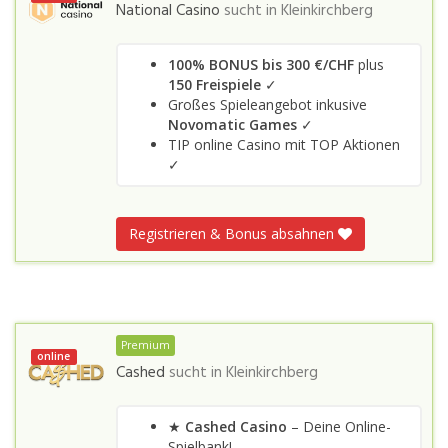
National Casino
sucht in
Kleinkirchberg
100% BONUS bis 300 €/CHF
plus
150 Freispiele
✓
Großes Spieleangebot inkusive
Novomatic Games
✓
TIP online Casino mit TOP Aktionen
✓
Registrieren & Bonus absahnen
Premium
online
Cashed
sucht in
Kleinkirchberg
★
Cashed Casino
– Deine Online-
Spielbank!