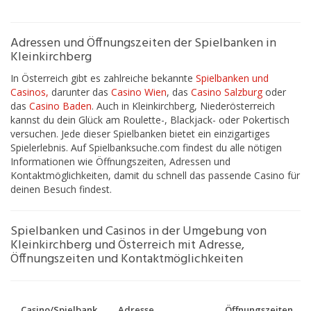
Adressen und Öffnungszeiten der Spielbanken in
Kleinkirchberg
In Österreich gibt es zahlreiche bekannte
Spielbanken und
Casinos,
darunter das
Casino Wien
, das
Casino Salzburg
oder
das
Casino Baden
. Auch in Kleinkirchberg, Niederösterreich
kannst du dein Glück am Roulette-, Blackjack- oder Pokertisch
versuchen. Jede dieser Spielbanken bietet ein einzigartiges
Spielerlebnis. Auf Spielbanksuche.com findest du alle nötigen
Informationen wie Öffnungszeiten, Adressen und
Kontaktmöglichkeiten, damit du schnell das passende Casino für
deinen Besuch findest.
Spielbanken und Casinos in der Umgebung von
Kleinkirchberg und Österreich mit Adresse,
Öffnungszeiten und Kontaktmöglichkeiten
Casino/Spielbank
Adresse
Öffnungszeiten