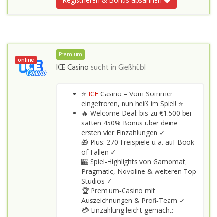
Registrieren & Bonus absahnen
Premium
online
ICE Casino
sucht in
Gießhübl
⭐
ICE
Casino – Vom Sommer
eingefroren, nun heiß im Spiel! ⭐
🔥 Welcome Deal: bis zu €1.500 bei
satten 450% Bonus über deine
ersten vier Einzahlungen ✓
🎁 Plus: 270 Freispiele u. a. auf Book
of Fallen ✓
🎰 Spiel‑Highlights von Gamomat,
Pragmatic, Novoline & weiteren Top
Studios ✓
🏆 Premium‑Casino mit
Auszeichnungen & Profi‑Team ✓
💳 Einzahlung leicht gemacht: