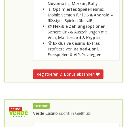
Novomatic, Merkur, Bally
📱
Optimiertes Spielerlebnis
:
Mobile Version für
iOS & Android
–
flüssiges Spielen überall!
💳
Flexible Zahlungsoptionen
:
Sichere Ein- & Auszahlungen mit
Visa, Mastercard & Krypto
🏆
Exklusive Casino-Extras
:
Profitiere von
Reload-Boni,
Freispielen & VIP-Privilegien!
Registrieren & Bonus absahnen
Premium
online
Verde Casino
sucht in
Gießhübl