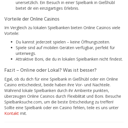
unersetzlich. Ein Besuch in einer Spielbank in Gießhübl
bietet dir ein einzigartiges Erlebnis.
Vorteile der Online Casinos
Im Vergleich zu lokalen Spielbanken bieten Online Casinos viele
Vorteile:
Du kannst jederzeit spielen – keine Öffnungszeiten.
Spiele sind auf mobilen Geräten verfügbar, perfekt für
unterwegs.
Attraktive Boni, die du in lokalen Spielbanken nicht findest.
Fazit – Online oder Lokal? Was ist besser?
Egal, ob du dich für eine Spielbank in Gießhübl oder ein Online
Casino entscheidest, beide haben ihre Vor- und Nachteile.
Während lokale Spielbanken durch ihr Ambiente punkten,
überzeugen Online Casinos durch Flexibilität und Boni. Besuche
Spielbanksuche.com, um die beste Entscheidung zu treffen!
Sollte eine Spielbank oder ein Casino fehlen, teile es uns unter
Kontakt
mit.