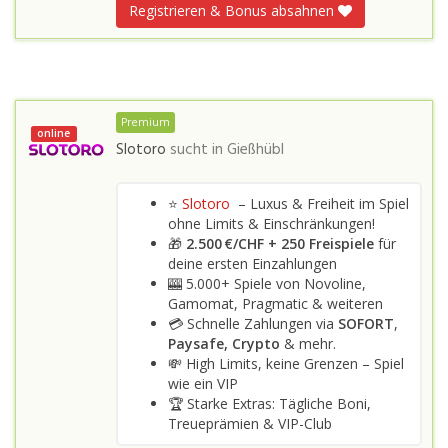
Registrieren & Bonus absahnen
Premium
online
Slotoro
sucht in
Gießhübl
⭐
Slotoro
– Luxus & Freiheit im Spiel
ohne Limits & Einschränkungen!
🎁
2.500 €/CHF + 250 Freispiele
für
deine ersten Einzahlungen
🎰 5.000+ Spiele von Novoline,
Gamomat, Pragmatic & weiteren
💳 Schnelle Zahlungen via
SOFORT
,
Paysafe, Crypto
& mehr.
💸 High Limits, keine Grenzen – Spiel
wie ein VIP
🏆 Starke Extras: Tägliche Boni,
Treueprämien & VIP-Club