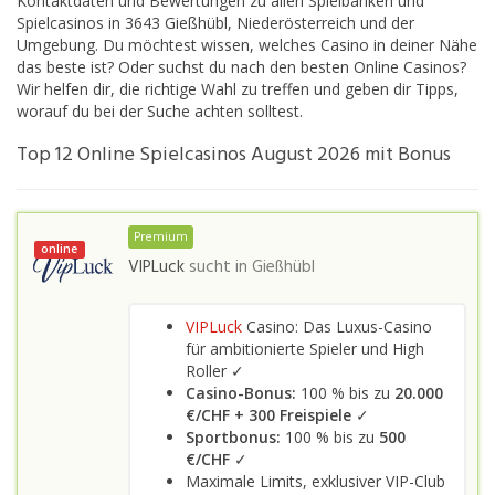
Kontaktdaten und Bewertungen zu allen Spielbanken und
Spielcasinos in 3643 Gießhübl, Niederösterreich und der
Umgebung. Du möchtest wissen, welches Casino in deiner Nähe
das beste ist? Oder suchst du nach den besten Online Casinos?
Wir helfen dir, die richtige Wahl zu treffen und geben dir Tipps,
worauf du bei der Suche achten solltest.
Top 12 Online Spielcasinos August 2026 mit Bonus
Premium
online
VIPLuck
sucht in
Gießhübl
VIPLuck
Casino: Das Luxus-Casino
für ambitionierte Spieler und High
Roller ✓
Casino-Bonus:
100 % bis zu
20.000
€/CHF + 300 Freispiele
✓
Sportbonus:
100 % bis zu
500
€/CHF
✓
Maximale Limits, exklusiver VIP-Club