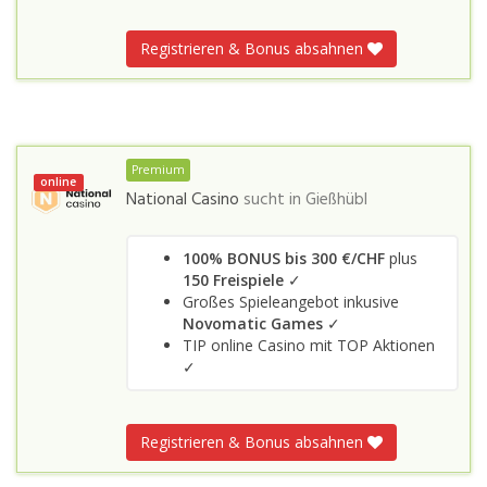
Registrieren & Bonus absahnen
Premium
online
National Casino
sucht in
Gießhübl
100% BONUS bis 300 €/CHF
plus
150 Freispiele
✓
Großes Spieleangebot inkusive
Novomatic Games
✓
TIP online Casino mit TOP Aktionen
✓
Registrieren & Bonus absahnen