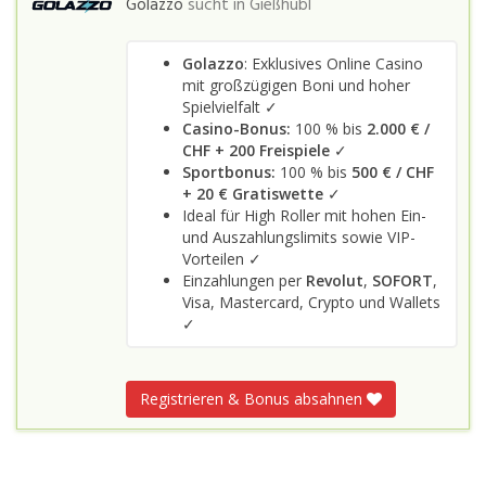
Golazzo
sucht in
Gießhübl
Golazzo
: Exklusives Online Casino
mit großzügigen Boni und hoher
Spielvielfalt ✓
Casino-Bonus:
100 % bis
2.000 € /
CHF + 200 Freispiele
✓
Sportbonus:
100 % bis
500 € / CHF
+ 20 € Gratiswette
✓
Ideal für High Roller mit hohen Ein-
und Auszahlungslimits sowie VIP-
Vorteilen ✓
Einzahlungen per
Revolut
,
SOFORT
,
Visa, Mastercard, Crypto und Wallets
✓
Registrieren & Bonus absahnen