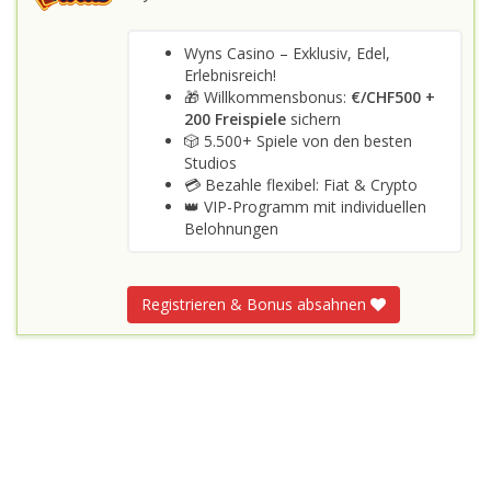
Wyns Casino – Exklusiv, Edel,
Erlebnisreich!
🎁 Willkommensbonus:
€/CHF500 +
200 Freispiele
sichern
🎲 5.500+ Spiele von den besten
Studios
💳 Bezahle flexibel: Fiat & Crypto
👑 VIP-Programm mit individuellen
Belohnungen
Registrieren & Bonus absahnen