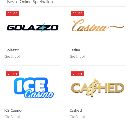
Beste Online Spielhallen:
online
online
Golazzo
Casina
Gießhübl
Gießhübl
online
online
ICE Casino
Cashed
Gießhübl
Gießhübl