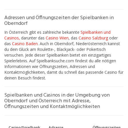
Adressen und Öffnungszeiten der Spielbanken in
Oberndorf
In Österreich gibt es zahlreiche bekannte
Spielbanken und
Casinos,
darunter das
Casino Wien
, das
Casino Salzburg
oder
das
Casino Baden
. Auch in Oberndorf, Niederösterreich kannst
du dein Glück am Roulette-, Blackjack- oder Pokertisch
versuchen. Jede dieser Spielbanken bietet ein einzigartiges
Spielerlebnis. Auf Spielbanksuche.com findest du alle nötigen
Informationen wie Öffnungszeiten, Adressen und
Kontaktmöglichkeiten, damit du schnell das passende Casino für
deinen Besuch findest.
Spielbanken und Casinos in der Umgebung von
Oberndorf und Österreich mit Adresse,
Öffnungszeiten und Kontaktmöglichkeiten
Casino/Spielbank
Adresse
Öffnungszeiten