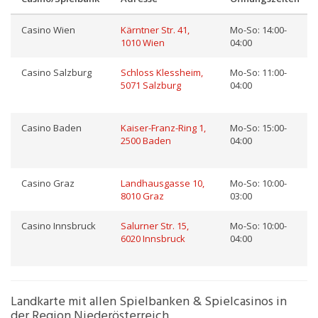
Casino Wien
Kärntner Str. 41,
Mo-So: 14:00-
1010 Wien
04:00
Casino Salzburg
Schloss Klessheim,
Mo-So: 11:00-
5071 Salzburg
04:00
Casino Baden
Kaiser-Franz-Ring 1,
Mo-So: 15:00-
2500 Baden
04:00
Casino Graz
Landhausgasse 10,
Mo-So: 10:00-
8010 Graz
03:00
Casino Innsbruck
Salurner Str. 15,
Mo-So: 10:00-
6020 Innsbruck
04:00
Landkarte mit allen Spielbanken & Spielcasinos in
der Region Niederösterreich