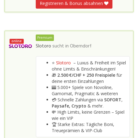
Registrieren & Bonus absahnen
Premium
online
Slotoro
sucht in
Oberndorf
⭐
Slotoro
– Luxus & Freiheit im Spiel
ohne Limits & Einschränkungen!
🎁
2.500 €/CHF + 250 Freispiele
für
deine ersten Einzahlungen
🎰 5.000+ Spiele von Novoline,
Gamomat, Pragmatic & weiteren
💳 Schnelle Zahlungen via
SOFORT
,
Paysafe, Crypto
& mehr.
💸 High Limits, keine Grenzen – Spiel
wie ein VIP
🏆 Starke Extras: Tägliche Boni,
Treueprämien & VIP-Club