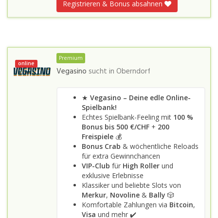
Registrieren & Bonus absahnen
Premium
online
Vegasino
sucht in
Oberndorf
★
Vegasino – Deine edle Online-
Spielbank!
Echtes Spielbank-Feeling mit
100 %
Bonus bis 500 €/CHF
+
200
Freispiele
💰
Bonus Crab
& wöchentliche Reloads
für extra Gewinnchancen
VIP-Club
für
High Roller
und
exklusive Erlebnisse
Klassiker und beliebte Slots von
Merkur
,
Novoline
&
Bally
🎲
Komfortable Zahlungen via
Bitcoin
,
Visa
und mehr ✔️