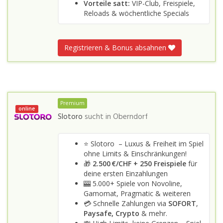
Vorteile satt:
VIP-Club, Freispiele,
Reloads & wöchentliche Specials
Registrieren & Bonus absahnen
Premium
online
Slotoro
sucht in
Oberndorf
⭐ Slotoro – Luxus & Freiheit im Spiel
ohne Limits & Einschränkungen!
🎁
2.500 €/CHF + 250 Freispiele
für
deine ersten Einzahlungen
🎰 5.000+ Spiele von Novoline,
Gamomat, Pragmatic & weiteren
💳 Schnelle Zahlungen via
SOFORT
,
Paysafe, Crypto
& mehr.