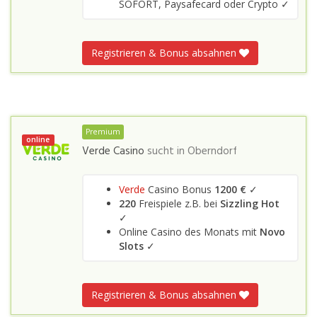
SOFORT, Paysafecard oder Crypto ✓
Registrieren & Bonus absahnen
Premium
online
Verde Casino
sucht in
Oberndorf
Verde
Casino Bonus
1200 €
✓
220
Freispiele z.B. bei
Sizzling Hot
✓
Online Casino des Monats mit
Novo
Slots
✓
Registrieren & Bonus absahnen