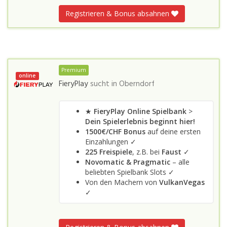
Registrieren & Bonus absahnen
Premium
online
FieryPlay
sucht in
Oberndorf
★
FieryPlay Online Spielbank
>
Dein Spielerlebnis beginnt hier!
1500€/CHF Bonus
auf deine ersten
Einzahlungen ✓
225 Freispiele
, z.B. bei
Faust
✓
Novomatic & Pragmatic
– alle
beliebten Spielbank Slots ✓
Von den Machern von
VulkanVegas
✓