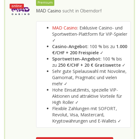
Premium
online
MAD Casino
sucht in
Oberndorf
MAD Casino
: Exklusive Casino- und
Sportwetten-Plattform für VIP-Spieler
✓
Casino-Angebot:
100 % bis zu
1.000
€/CHF + 200 Freispiele
✓
Sportwetten-Angebot:
100 % bis
zu
250 €/CHF + 20 € Gratiswette
✓
Sehr gute Spielauswahl mit Novoline,
Gamomat, Pragmatic und vielen
mehr ✓
Hohe Einsatzlimits, spezielle VIP-
Aktionen und attraktive Vorteile für
High Roller ✓
Flexible Zahlungen mit SOFORT,
Revolut, Visa, Mastercard,
Kryptowährungen und E-Wallets ✓