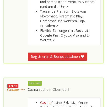
und persönlicher Premium-Support
rund um die Uhr ✓
Tausende Premium-Slots von
Novomatic, Pragmatic Play,
Gamomat und weiteren Top-
Providern ✓
Flexible Zahlungen mit
Revolut
,
Google Pay
, Crypto, Visa und E-
Wallets ✓
Registrieren & Bonus absahnen
Premium
online
Casina
sucht in
Oberndorf
Casina
Casino: Exklusive Online