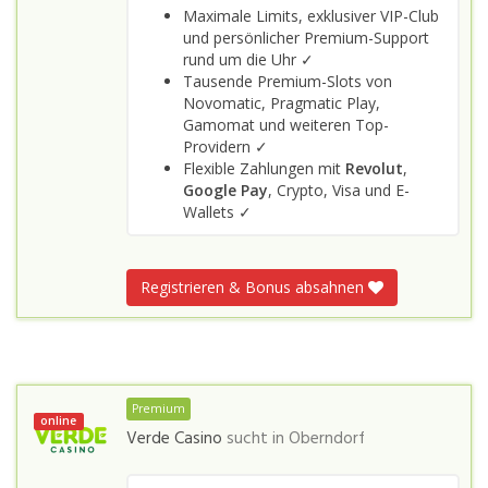
Maximale Limits, exklusiver VIP-Club
und persönlicher Premium-Support
rund um die Uhr ✓
Tausende Premium-Slots von
Novomatic, Pragmatic Play,
Gamomat und weiteren Top-
Providern ✓
Flexible Zahlungen mit
Revolut
,
Google Pay
, Crypto, Visa und E-
Wallets ✓
Registrieren & Bonus absahnen
Premium
online
Verde Casino
sucht in
Oberndorf