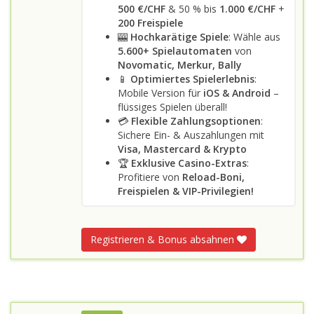
500 €/CHF
& 50 % bis
1.000 €/CHF
+
200 Freispiele
🎰
Hochkarätige Spiele
: Wähle aus
5.600+ Spielautomaten
von
Novomatic, Merkur, Bally
📱
Optimiertes Spielerlebnis
:
Mobile Version für
iOS & Android
–
flüssiges Spielen überall!
💳
Flexible Zahlungsoptionen
:
Sichere Ein- & Auszahlungen mit
Visa, Mastercard & Krypto
🏆
Exklusive Casino-Extras
:
Profitiere von
Reload-Boni,
Freispielen & VIP-Privilegien!
Registrieren & Bonus absahnen