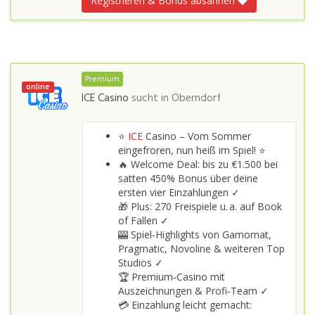
Registrieren & Bonus absahnen
Premium
online
ICE Casino
sucht in
Oberndorf
⭐
ICE
Casino – Vom Sommer
eingefroren, nun heiß im Spiel! ⭐
🔥 Welcome Deal: bis zu €1.500 bei
satten 450% Bonus über deine
ersten vier Einzahlungen ✓
🎁 Plus: 270 Freispiele u. a. auf Book
of Fallen ✓
🎰 Spiel‑Highlights von Gamomat,
Pragmatic, Novoline & weiteren Top
Studios ✓
🏆 Premium‑Casino mit
Auszeichnungen & Profi‑Team ✓
💳 Einzahlung leicht gemacht: