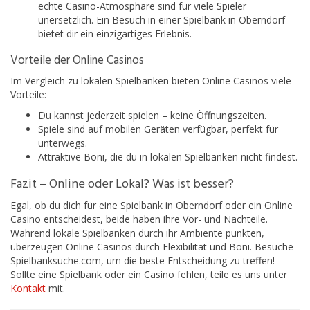
echte Casino-Atmosphäre sind für viele Spieler
unersetzlich. Ein Besuch in einer Spielbank in Oberndorf
bietet dir ein einzigartiges Erlebnis.
Vorteile der Online Casinos
Im Vergleich zu lokalen Spielbanken bieten Online Casinos viele
Vorteile:
Du kannst jederzeit spielen – keine Öffnungszeiten.
Spiele sind auf mobilen Geräten verfügbar, perfekt für
unterwegs.
Attraktive Boni, die du in lokalen Spielbanken nicht findest.
Fazit – Online oder Lokal? Was ist besser?
Egal, ob du dich für eine Spielbank in Oberndorf oder ein Online
Casino entscheidest, beide haben ihre Vor- und Nachteile.
Während lokale Spielbanken durch ihr Ambiente punkten,
überzeugen Online Casinos durch Flexibilität und Boni. Besuche
Spielbanksuche.com, um die beste Entscheidung zu treffen!
Sollte eine Spielbank oder ein Casino fehlen, teile es uns unter
Kontakt
mit.