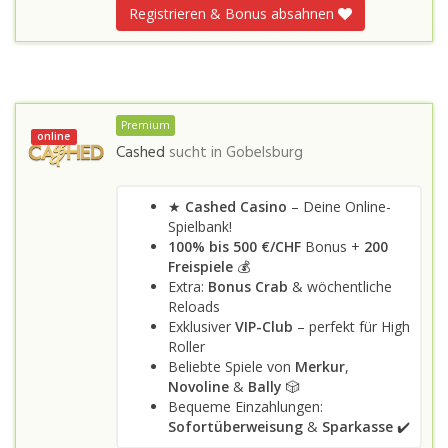
Registrieren & Bonus absahnen
Premium
online
Cashed
sucht in
Gobelsburg
★
Cashed Casino
– Deine Online-
Spielbank!
100% bis 500 €/CHF
Bonus +
200
Freispiele
💰
Extra:
Bonus Crab
& wöchentliche
Reloads
Exklusiver
VIP-Club
– perfekt für High
Roller
Beliebte Spiele von
Merkur
,
Novoline
&
Bally
🎲
Bequeme Einzahlungen:
Sofortüberweisung
&
Sparkasse
✔️