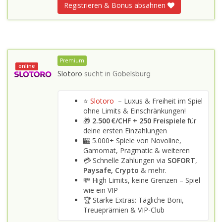
Registrieren & Bonus absahnen
Premium
online
Slotoro
sucht in
Gobelsburg
⭐
Slotoro
– Luxus & Freiheit im Spiel
ohne Limits & Einschränkungen!
🎁
2.500 €/CHF + 250 Freispiele
für
deine ersten Einzahlungen
🎰 5.000+ Spiele von Novoline,
Gamomat, Pragmatic & weiteren
💳 Schnelle Zahlungen via
SOFORT
,
Paysafe, Crypto
& mehr.
💸 High Limits, keine Grenzen – Spiel
wie ein VIP
🏆 Starke Extras: Tägliche Boni,
Treueprämien & VIP-Club