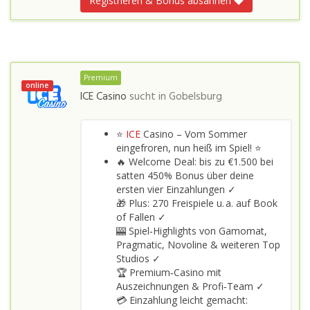
Registrieren & Bonus absahnen
Premium
online
ICE Casino
sucht in
Gobelsburg
⭐
ICE
Casino – Vom Sommer
eingefroren, nun heiß im Spiel! ⭐
🔥 Welcome Deal: bis zu €1.500 bei
satten 450% Bonus über deine
ersten vier Einzahlungen ✓
🎁 Plus: 270 Freispiele u. a. auf Book
of Fallen ✓
🎰 Spiel‑Highlights von Gamomat,
Pragmatic, Novoline & weiteren Top
Studios ✓
🏆 Premium‑Casino mit
Auszeichnungen & Profi‑Team ✓
💳 Einzahlung leicht gemacht: