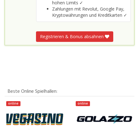
hohen Limits ✓
Zahlungen mit Revolut, Google Pay,
Kryptowährungen und Kreditkarten ✓
Registrieren & Bonus absahnen
Beste Online Spielhallen:
online
online