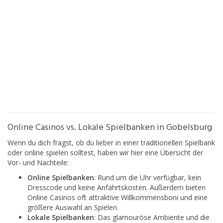
Online Casinos vs. Lokale Spielbanken in Gobelsburg
Wenn du dich fragst, ob du lieber in einer traditionellen Spielbank
oder online spielen solltest, haben wir hier eine Übersicht der
Vor- und Nachteile:
Online Spielbanken
: Rund um die Uhr verfügbar, kein
Dresscode und keine Anfahrtskosten. Außerdem bieten
Online Casinos oft attraktive Willkommensboni und eine
größere Auswahl an Spielen.
Lokale Spielbanken
: Das glamouröse Ambiente und die