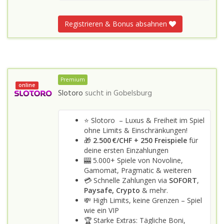
Registrieren & Bonus absahnen
Premium
online
Slotoro
sucht in
Gobelsburg
⭐ Slotoro – Luxus & Freiheit im Spiel
ohne Limits & Einschränkungen!
🎁
2.500 €/CHF + 250 Freispiele
für
deine ersten Einzahlungen
🎰 5.000+ Spiele von Novoline,
Gamomat, Pragmatic & weiteren
💳 Schnelle Zahlungen via
SOFORT
,
Paysafe, Crypto
& mehr.
💸 High Limits, keine Grenzen – Spiel
wie ein VIP
🏆 Starke Extras: Tägliche Boni,