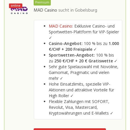
Premium
online
MAD Casino
sucht in
Gobelsburg
MAD Casino
: Exklusive Casino- und
Sportwetten-Plattform für VIP-Spieler
✓
Casino-Angebot:
100 % bis zu
1.000
€/CHF + 200 Freispiele
✓
Sportwetten-Angebot:
100 % bis
zu
250 €/CHF + 20 € Gratiswette
✓
Sehr gute Spielauswahl mit Novoline,
Gamomat, Pragmatic und vielen
mehr ✓
Hohe Einsatzlimits, spezielle VIP-
Aktionen und attraktive Vorteile für
High Roller ✓
Flexible Zahlungen mit SOFORT,
Revolut, Visa, Mastercard,
Kryptowährungen und E-Wallets ✓