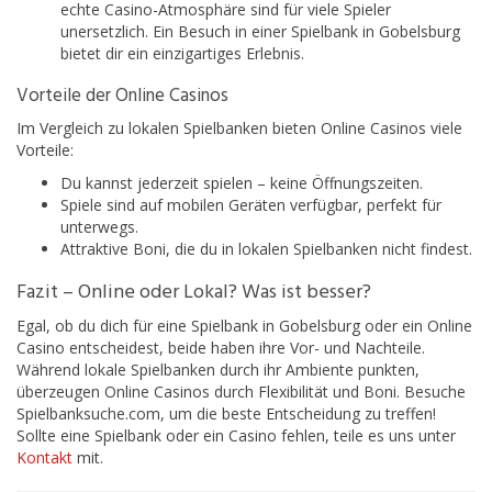
echte Casino-Atmosphäre sind für viele Spieler
unersetzlich. Ein Besuch in einer Spielbank in Gobelsburg
bietet dir ein einzigartiges Erlebnis.
Vorteile der Online Casinos
Im Vergleich zu lokalen Spielbanken bieten Online Casinos viele
Vorteile:
Du kannst jederzeit spielen – keine Öffnungszeiten.
Spiele sind auf mobilen Geräten verfügbar, perfekt für
unterwegs.
Attraktive Boni, die du in lokalen Spielbanken nicht findest.
Fazit – Online oder Lokal? Was ist besser?
Egal, ob du dich für eine Spielbank in Gobelsburg oder ein Online
Casino entscheidest, beide haben ihre Vor- und Nachteile.
Während lokale Spielbanken durch ihr Ambiente punkten,
überzeugen Online Casinos durch Flexibilität und Boni. Besuche
Spielbanksuche.com, um die beste Entscheidung zu treffen!
Sollte eine Spielbank oder ein Casino fehlen, teile es uns unter
Kontakt
mit.