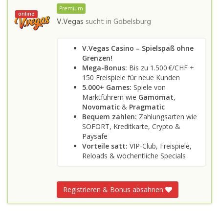
Premium
online
V.Vegas
sucht in
Gobelsburg
V.Vegas Casino – Spielspaß ohne
Grenzen!
Mega-Bonus:
Bis zu 1.500 €/CHF +
150 Freispiele für neue Kunden
5.000+ Games:
Spiele von
Marktführern wie
Gamomat
,
Novomatic
&
Pragmatic
Bequem zahlen:
Zahlungsarten wie
SOFORT, Kreditkarte, Crypto &
Paysafe
Vorteile satt:
VIP-Club, Freispiele,
Reloads & wöchentliche Specials
Registrieren & Bonus absahnen