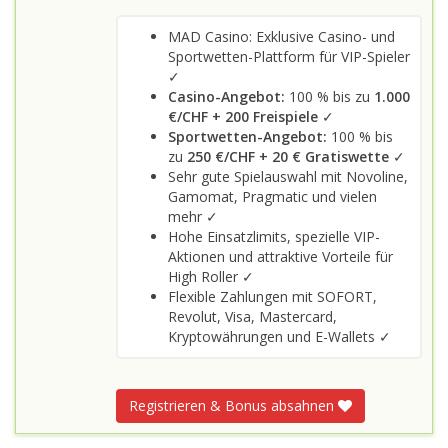
MAD Casino: Exklusive Casino- und
Sportwetten-Plattform für VIP-Spieler
✓
Casino-Angebot:
100 % bis zu
1.000
€/CHF + 200 Freispiele
✓
Sportwetten-Angebot:
100 % bis
zu
250 €/CHF + 20 € Gratiswette
✓
Sehr gute Spielauswahl mit Novoline,
Gamomat, Pragmatic und vielen
mehr ✓
Hohe Einsatzlimits, spezielle VIP-
Aktionen und attraktive Vorteile für
High Roller ✓
Flexible Zahlungen mit SOFORT,
Revolut, Visa, Mastercard,
Kryptowährungen und E-Wallets ✓
Registrieren & Bonus absahnen