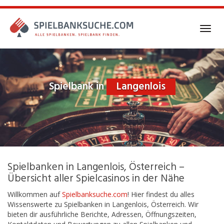
Skip
to
main
Toggl
content
navig
Spielbank in
Langenlois
Spielbanken in Langenlois, Österreich –
Übersicht aller Spielcasinos in der Nähe
Willkommen auf
Spielbanksuche.com
! Hier findest du alles
Wissenswerte zu Spielbanken in Langenlois, Österreich. Wir
bieten dir ausführliche Berichte, Adressen, Öffnungszeiten,