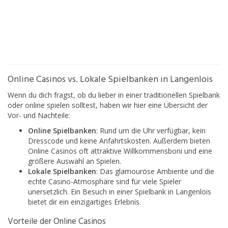
Online Casinos vs. Lokale Spielbanken in Langenlois
Wenn du dich fragst, ob du lieber in einer traditionellen Spielbank
oder online spielen solltest, haben wir hier eine Übersicht der
Vor- und Nachteile:
Online Spielbanken
: Rund um die Uhr verfügbar, kein
Dresscode und keine Anfahrtskosten. Außerdem bieten
Online Casinos oft attraktive Willkommensboni und eine
größere Auswahl an Spielen.
Lokale Spielbanken
: Das glamouröse Ambiente und die
echte Casino-Atmosphäre sind für viele Spieler
unersetzlich. Ein Besuch in einer Spielbank in Langenlois
bietet dir ein einzigartiges Erlebnis.
Vorteile der Online Casinos