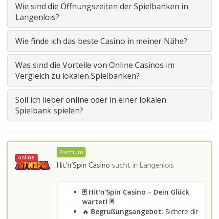
Wie sind die Öffnungszeiten der Spielbanken in
Langenlois?
Wie finde ich das beste Casino in meiner Nähe?
Was sind die Vorteile von Online Casinos im
Vergleich zu lokalen Spielbanken?
Soll ich lieber online oder in einer lokalen
Spielbank spielen?
Premium
online
Hit’n’Spin Casino
sucht in
Langenlois
🃏 Hit’n’Spin Casino – Dein Glück
wartet! 🃏
🔥
Begrüßungsangebot:
Sichere dir