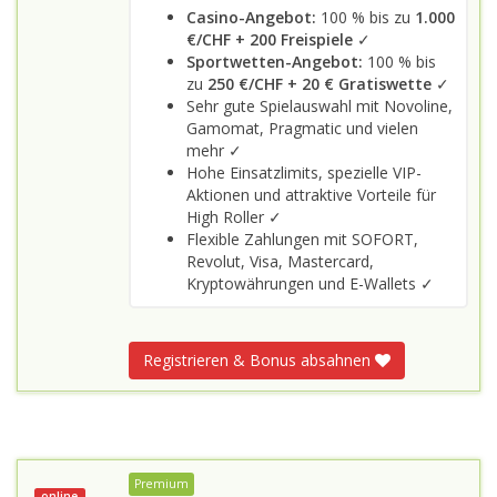
Casino-Angebot:
100 % bis zu
1.000
€/CHF + 200 Freispiele
✓
Sportwetten-Angebot:
100 % bis
zu
250 €/CHF + 20 € Gratiswette
✓
Sehr gute Spielauswahl mit Novoline,
Gamomat, Pragmatic und vielen
mehr ✓
Hohe Einsatzlimits, spezielle VIP-
Aktionen und attraktive Vorteile für
High Roller ✓
Flexible Zahlungen mit SOFORT,
Revolut, Visa, Mastercard,
Kryptowährungen und E-Wallets ✓
Registrieren & Bonus absahnen
Premium
online