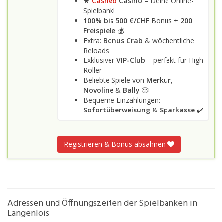
★
Cashed
Casino
– Deine Online-
Spielbank!
100% bis 500 €/CHF
Bonus +
200
Freispiele
💰
Extra:
Bonus Crab
& wöchentliche
Reloads
Exklusiver
VIP-Club
– perfekt für High
Roller
Beliebte Spiele von
Merkur
,
Novoline
&
Bally
🎲
Bequeme Einzahlungen:
Sofortüberweisung
&
Sparkasse
✔️
Registrieren & Bonus absahnen
Adressen und Öffnungszeiten der Spielbanken in
Langenlois