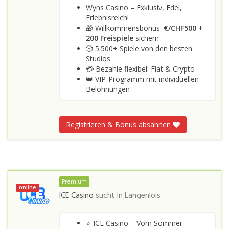
Wyns Casino – Exklusiv, Edel,
Erlebnisreich!
🎁 Willkommensbonus:
€/CHF500 +
200 Freispiele
sichern
🎲 5.500+ Spiele von den besten
Studios
💳 Bezahle flexibel: Fiat & Crypto
👑 VIP-Programm mit individuellen
Belohnungen
Registrieren & Bonus absahnen
Premium
online
ICE Casino
sucht in
Langenlois
⭐ ICE Casino – Vom Sommer