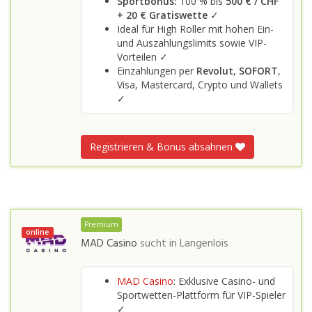
Sportbonus:
100 % bis
500 € / CHF
+ 20 € Gratiswette
✓
Ideal für High Roller mit hohen Ein-
und Auszahlungslimits sowie VIP-
Vorteilen ✓
Einzahlungen per
Revolut
,
SOFORT
,
Visa, Mastercard, Crypto und Wallets
✓
Registrieren & Bonus absahnen
Premium
online
MAD Casino
sucht in
Langenlois
MAD Casino
: Exklusive Casino- und
Sportwetten-Plattform für VIP-Spieler
✓