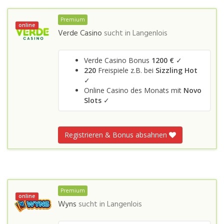
Premium
online
Verde Casino
sucht in
Langenlois
Verde Casino Bonus
1200 €
✓
220
Freispiele z.B. bei
Sizzling Hot
✓
Online Casino des Monats mit
Novo
Slots
✓
Registrieren & Bonus absahnen
Premium
online
Wyns
sucht in
Langenlois