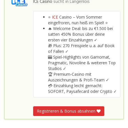
ICE Casino
sucht in
Langenlois
⭐
ICE
Casino – Vom Sommer
eingefroren, nun heiß im Spiel! ⭐
🔥 Welcome Deal: bis zu €1.500 bei
satten 450% Bonus über deine
ersten vier Einzahlungen ✓
🎁 Plus: 270 Freispiele u. a. auf Book
of Fallen ✓
🎰 Spiel‑Highlights von Gamomat,
Pragmatic, Novoline & weiteren Top
Studios ✓
🏆 Premium‑Casino mit
Auszeichnungen & Profi‑Team ✓
💳 Einzahlung leicht gemacht:
SOFORT, Paysafecard oder Crypto ✓
Registrieren & Bonus absahnen