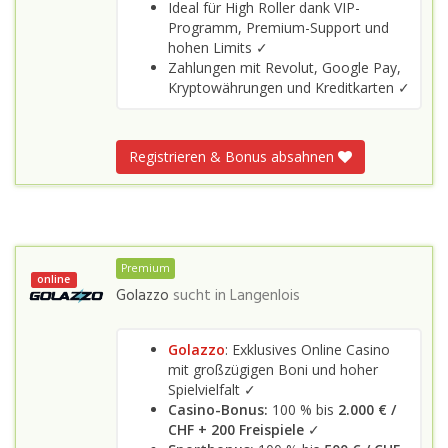
Ideal für High Roller dank VIP-
Programm, Premium-Support und
hohen Limits ✓
Zahlungen mit Revolut, Google Pay,
Kryptowährungen und Kreditkarten ✓
Registrieren & Bonus absahnen
Premium
online
Golazzo
sucht in
Langenlois
Golazzo
: Exklusives Online Casino
mit großzügigen Boni und hoher
Spielvielfalt ✓
Casino-Bonus:
100 % bis
2.000 € /
CHF + 200 Freispiele
✓