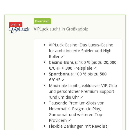
Premium
online
VIPLuck
sucht in
Großkadolz
VIPLuck Casino: Das Luxus-Casino
für ambitionierte Spieler und High
Roller ✓
Casino-Bonus:
100 % bis zu
20.000
€/CHF + 300 Freispiele
✓
Sportbonus:
100 % bis zu
500
€/CHF
✓
Maximale Limits, exklusiver VIP-Club
und persönlicher Premium-Support
rund um die Uhr ✓
Tausende Premium-Slots von
Novomatic, Pragmatic Play,
Gamomat und weiteren Top-
Providern ✓
Flexible Zahlungen mit
Revolut
,