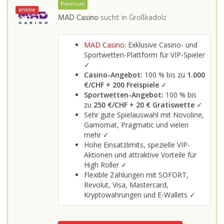
Premium
online
MAD Casino
sucht in
Großkadolz
MAD Casino
: Exklusive Casino- und
Sportwetten-Plattform für VIP-Spieler
✓
Casino-Angebot:
100 % bis zu
1.000
€/CHF + 200 Freispiele
✓
Sportwetten-Angebot:
100 % bis
zu
250 €/CHF + 20 € Gratiswette
✓
Sehr gute Spielauswahl mit Novoline,
Gamomat, Pragmatic und vielen
mehr ✓
Hohe Einsatzlimits, spezielle VIP-
Aktionen und attraktive Vorteile für
High Roller ✓
Flexible Zahlungen mit SOFORT,
Revolut, Visa, Mastercard,
Kryptowährungen und E-Wallets ✓