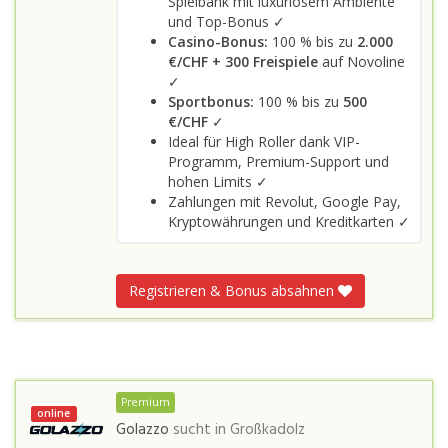
Spielbank mit luxuriösem Ambiente
und Top-Bonus ✓
Casino-Bonus:
100 % bis zu
2.000
€/CHF + 300 Freispiele
auf Novoline
✓
Sportbonus:
100 % bis zu
500
€/CHF
✓
Ideal für High Roller dank VIP-
Programm, Premium-Support und
hohen Limits ✓
Zahlungen mit Revolut, Google Pay,
Kryptowährungen und Kreditkarten ✓
Registrieren & Bonus absahnen
Premium
online
Golazzo
sucht in
Großkadolz