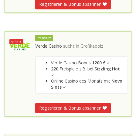
Registrieren & Bonus absahnen
Premium
online
Verde Casino
sucht in
Großkadolz
Verde Casino Bonus
1200 €
✓
220
Freispiele z.B. bei
Sizzling Hot
✓
Online Casino des Monats mit
Novo
Slots
✓
Registrieren & Bonus absahnen