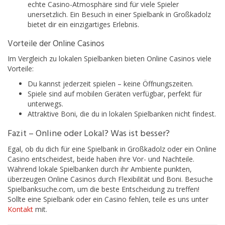
echte Casino-Atmosphäre sind für viele Spieler
unersetzlich. Ein Besuch in einer Spielbank in Großkadolz
bietet dir ein einzigartiges Erlebnis.
Vorteile der Online Casinos
Im Vergleich zu lokalen Spielbanken bieten Online Casinos viele
Vorteile:
Du kannst jederzeit spielen – keine Öffnungszeiten.
Spiele sind auf mobilen Geräten verfügbar, perfekt für
unterwegs.
Attraktive Boni, die du in lokalen Spielbanken nicht findest.
Fazit – Online oder Lokal? Was ist besser?
Egal, ob du dich für eine Spielbank in Großkadolz oder ein Online
Casino entscheidest, beide haben ihre Vor- und Nachteile.
Während lokale Spielbanken durch ihr Ambiente punkten,
überzeugen Online Casinos durch Flexibilität und Boni. Besuche
Spielbanksuche.com, um die beste Entscheidung zu treffen!
Sollte eine Spielbank oder ein Casino fehlen, teile es uns unter
Kontakt
mit.