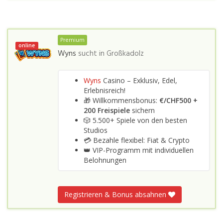
Premium
online
Wyns
sucht in
Großkadolz
Wyns
Casino – Exklusiv, Edel,
Erlebnisreich!
🎁 Willkommensbonus:
€/CHF500 +
200 Freispiele
sichern
🎲 5.500+ Spiele von den besten
Studios
💳 Bezahle flexibel: Fiat & Crypto
👑 VIP-Programm mit individuellen
Belohnungen
Registrieren & Bonus absahnen