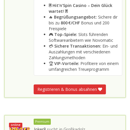
🃏 Hit’n’Spin Casino – Dein Glück
wartet! 🃏
🔥
Begrüßungsangebot:
Sichere dir
bis zu
800 €/CHF
Bonus und 200
Freispiele
🎮
Top-Spiele:
Slots führenden
Softwareanbietern wie Novomatic
💳
Sichere Transaktionen:
Ein- und
Auszahlungen mit verschiedenen
Zahlungsmethoden
🏆
VIP-Vorteile:
Profitiere von einem
umfangreichen Treueprogramm
Registrieren & Bonus absahnen
Premium
online
Joker8
sucht in
Großkadolz