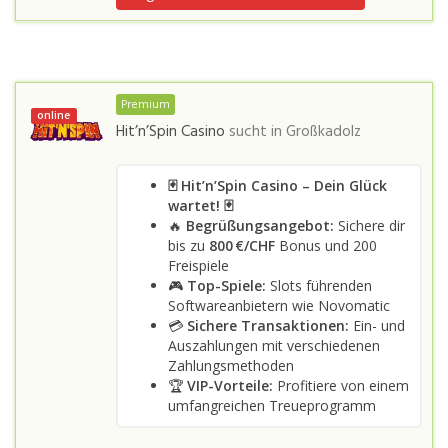
Premium
online
Hit’n’Spin Casino
sucht in
Großkadolz
🃏 Hit’n’Spin Casino – Dein Glück
wartet! 🃏
🔥
Begrüßungsangebot:
Sichere dir
bis zu
800 €/CHF
Bonus und 200
Freispiele
🎮
Top-Spiele:
Slots führenden
Softwareanbietern wie Novomatic
💳
Sichere Transaktionen:
Ein- und
Auszahlungen mit verschiedenen
Zahlungsmethoden
🏆
VIP-Vorteile:
Profitiere von einem
umfangreichen Treueprogramm