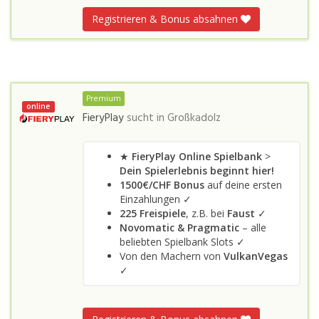
Registrieren & Bonus absahnen
Premium
online
FieryPlay
sucht in
Großkadolz
★
FieryPlay Online Spielbank
>
Dein Spielerlebnis beginnt hier!
1500€/CHF Bonus
auf deine ersten
Einzahlungen ✓
225 Freispiele
, z.B. bei
Faust
✓
Novomatic & Pragmatic
– alle
beliebten Spielbank Slots ✓
Von den Machern von
VulkanVegas
✓