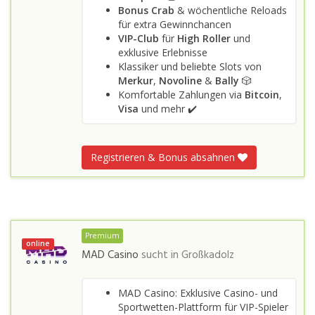
Bonus Crab
& wöchentliche Reloads
für extra Gewinnchancen
VIP-Club
für
High Roller
und
exklusive Erlebnisse
Klassiker und beliebte Slots von
Merkur
,
Novoline
&
Bally
🎲
Komfortable Zahlungen via
Bitcoin
,
Visa
und mehr ✔️
Registrieren & Bonus absahnen
Premium
online
MAD Casino
sucht in
Großkadolz
MAD Casino: Exklusive Casino- und
Sportwetten-Plattform für VIP-Spieler