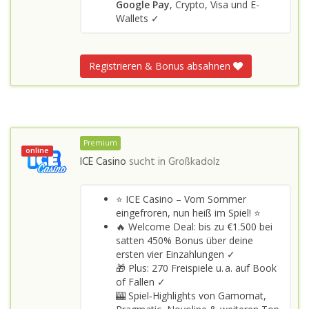
Google Pay
, Crypto, Visa und E-
Wallets ✓
Registrieren & Bonus absahnen
Premium
online
ICE Casino
sucht in
Großkadolz
⭐ ICE Casino – Vom Sommer
eingefroren, nun heiß im Spiel! ⭐
🔥 Welcome Deal: bis zu €1.500 bei
satten 450% Bonus über deine
ersten vier Einzahlungen ✓
🎁 Plus: 270 Freispiele u. a. auf Book
of Fallen ✓
🎰 Spiel‑Highlights von Gamomat,