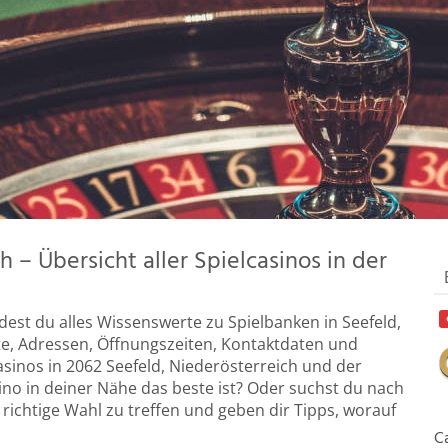
h – Übersicht aller Spielcasinos in der
indest du alles Wissenswerte zu Spielbanken in Seefeld,
hte, Adressen, Öffnungszeiten, Kontaktdaten und
sinos in 2062 Seefeld, Niederösterreich und der
o in deiner Nähe das beste ist? Oder suchst du nach
 richtige Wahl zu treffen und geben dir Tipps, worauf
C