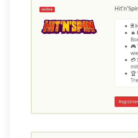
Hit’n’Spi
online
🃏 
🔥
Bon
🎮
wi
💳
mi
🏆
Tr
Registri