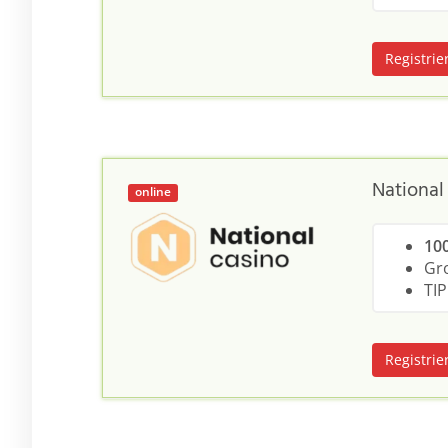
Registri
National
online
10
Gr
TIP
Registri