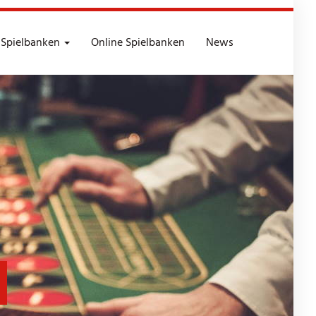
Spielbanken
Online Spielbanken
News