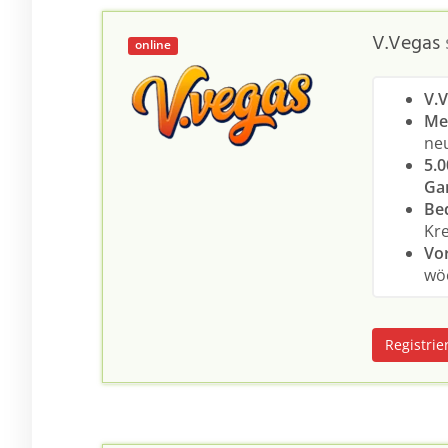
V.Vegas
online
V.V
Me
ne
5.
Ga
Be
Kre
Vor
wöc
Registri