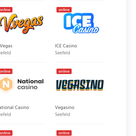
online
online
.Vegas
ICE Casino
eefeld
Seefeld
online
online
ational Casino
Vegasino
eefeld
Seefeld
online
online