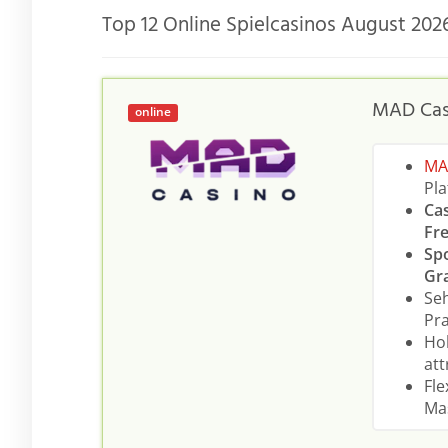
Top 12 Online Spielcasinos August 202
MAD Cas
online
MA
Pla
Ca
Fre
Sp
Gr
Se
Pr
Hoh
att
Fle
Ma