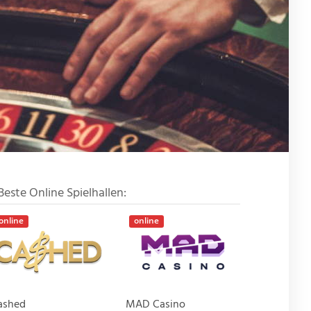
Beste Online Spielhallen:
online
online
ashed
MAD Casino