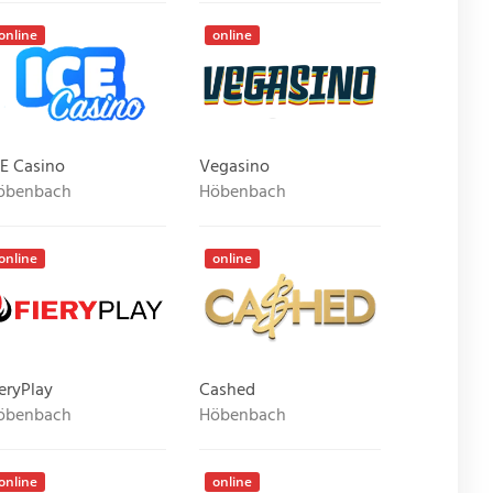
online
online
CE Casino
Vegasino
öbenbach
Höbenbach
online
online
eryPlay
Cashed
öbenbach
Höbenbach
online
online