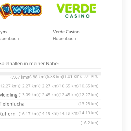
yns
Verde Casino
öbenbach
Höbenbach
Spielhallen in meiner Nähe:
(1.01 km)
(1.01 km)
(6.88 km)
(6.88 km)
(7.67 km)
(12.27 km)
(12.27 km)
(12.27 km)
(10.65 km)
(10.65 km)
Meidling
(13.09 km)
(12.45 km)
(12.45 km)
(12.27 km)
Tiefenfucha
(13.28 km)
(14.19 km)
(14.19 km)
Kuffern
(14.19 km)
(16.17 km)
(16.2 km)