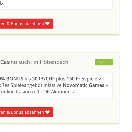
ub
eren & Bonus absahnen
 Casino
sucht in
Höbenbach
Premium
0% BONUS bis 300 €/CHF
plus
150 Freispiele
✓
oßes Spieleangebot inkusive
Novomatic Games
✓
 online Casino mit TOP Aktionen ✓
eren & Bonus absahnen