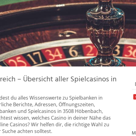
ich – Übersicht aller Spielcasinos in
indest du alles Wissenswerte zu Spielbanken in
liche Berichte, Adressen, Öffnungszeiten,
lbanken und Spielcasinos in 3508 Höbenbach,
test wissen, welches Casino in deiner Nähe das
ne Casinos? Wir helfen dir, die richtige Wahl zu
 Suche achten solltest.
M