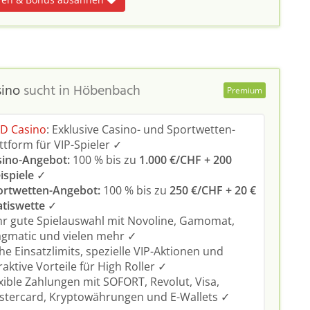
ino
sucht in
Höbenbach
Premium
D Casino
: Exklusive Casino- und Sportwetten-
ttform für VIP-Spieler ✓
sino-Angebot:
100 % bis zu
1.000 €/CHF + 200
ispiele
✓
ortwetten-Angebot:
100 % bis zu
250 €/CHF + 20 €
atiswette
✓
hr gute Spielauswahl mit Novoline, Gamomat,
agmatic und vielen mehr ✓
e Einsatzlimits, spezielle VIP-Aktionen und
raktive Vorteile für High Roller ✓
xible Zahlungen mit SOFORT, Revolut, Visa,
stercard, Kryptowährungen und E-Wallets ✓