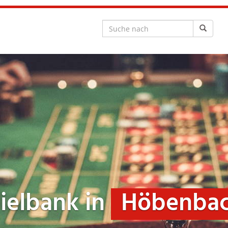
ielbank in
Höbenba