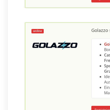
Golazzo
online
Go
Bon
Ca
Fre
Sp
Gr
Ide
Aus
Ei
Mas
Registri