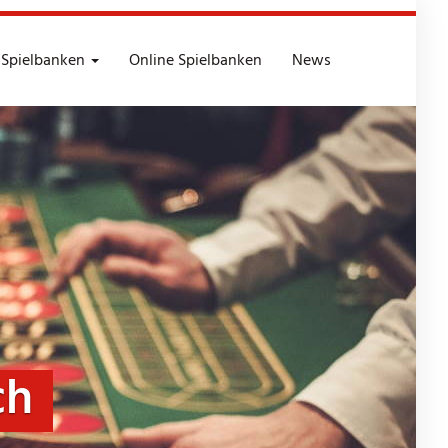
Spielbanken
Online Spielbanken
News
ch