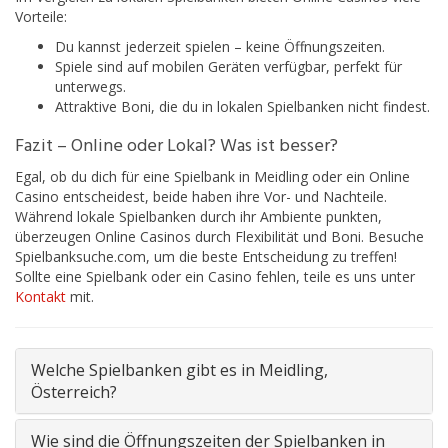
Vorteile:
Du kannst jederzeit spielen – keine Öffnungszeiten.
Spiele sind auf mobilen Geräten verfügbar, perfekt für
unterwegs.
Attraktive Boni, die du in lokalen Spielbanken nicht findest.
Fazit – Online oder Lokal? Was ist besser?
Egal, ob du dich für eine Spielbank in Meidling oder ein Online
Casino entscheidest, beide haben ihre Vor- und Nachteile.
Während lokale Spielbanken durch ihr Ambiente punkten,
überzeugen Online Casinos durch Flexibilität und Boni. Besuche
Spielbanksuche.com, um die beste Entscheidung zu treffen!
Sollte eine Spielbank oder ein Casino fehlen, teile es uns unter
Kontakt
mit.
Welche Spielbanken gibt es in Meidling,
Österreich?
Wie sind die Öffnungszeiten der Spielbanken in