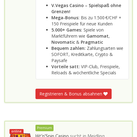
V.Vegas Casino – Spielspaß ohne
Grenzen!
Mega-Bonus:
Bis zu 1.500 €/CHF +
150 Freispiele für neue Kunden
5.000+ Games:
Spiele von
Marktführern wie
Gamomat
,
Novomatic
&
Pragmatic
Bequem zahlen:
Zahlungsarten wie
SOFORT, Kreditkarte, Crypto &
Paysafe
Vorteile satt:
VIP-Club, Freispiele,
Reloads & wöchentliche Specials
Registrieren & Bonus absahnen
Premium
online
Hit’n’Spin Casino
sucht in
Meidling