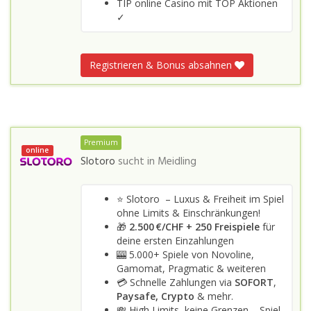
TIP online Casino mit TOP Aktionen
✓
Registrieren & Bonus absahnen
Premium
online
Slotoro
sucht in
Meidling
⭐ Slotoro – Luxus & Freiheit im Spiel
ohne Limits & Einschränkungen!
🎁
2.500 €/CHF + 250 Freispiele
für
deine ersten Einzahlungen
🎰 5.000+ Spiele von Novoline,
Gamomat, Pragmatic & weiteren
💳 Schnelle Zahlungen via
SOFORT
,
Paysafe, Crypto
& mehr.
💸 High Limits, keine Grenzen – Spiel