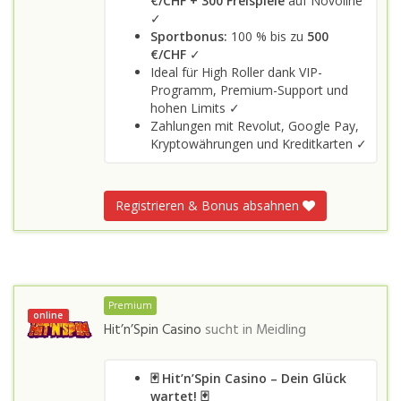
€/CHF + 300 Freispiele
auf Novoline
✓
Sportbonus:
100 % bis zu
500
€/CHF
✓
Ideal für High Roller dank VIP-
Programm, Premium-Support und
hohen Limits ✓
Zahlungen mit Revolut, Google Pay,
Kryptowährungen und Kreditkarten ✓
Registrieren & Bonus absahnen
Premium
online
Hit’n’Spin Casino
sucht in
Meidling
🃏 Hit’n’Spin Casino – Dein Glück
wartet! 🃏