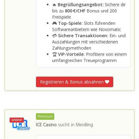
🔥
Begrüßungsangebot:
Sichere dir
bis zu
800 €/CHF
Bonus und 200
Freispiele
🎮
Top-Spiele:
Slots führenden
Softwareanbietern wie Novomatic
💳
Sichere Transaktionen:
Ein- und
Auszahlungen mit verschiedenen
Zahlungsmethoden
🏆
VIP-Vorteile:
Profitiere von einem
umfangreichen Treueprogramm
Registrieren & Bonus absahnen
Premium
online
ICE Casino
sucht in
Meidling