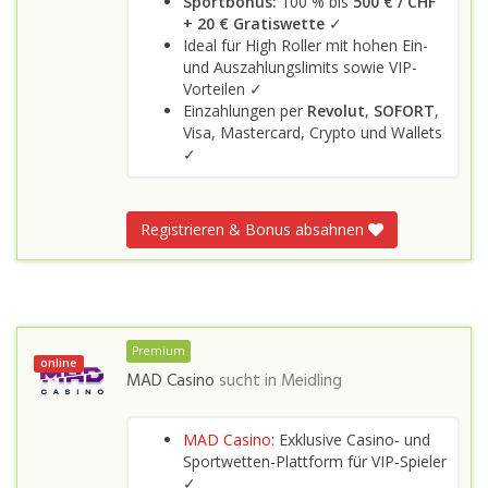
Sportbonus:
100 % bis
500 € / CHF
+ 20 € Gratiswette
✓
Ideal für High Roller mit hohen Ein-
und Auszahlungslimits sowie VIP-
Vorteilen ✓
Einzahlungen per
Revolut
,
SOFORT
,
Visa, Mastercard, Crypto und Wallets
✓
Registrieren & Bonus absahnen
Premium
online
MAD Casino
sucht in
Meidling
MAD Casino
: Exklusive Casino- und
Sportwetten-Plattform für VIP-Spieler
✓