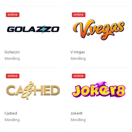
online
online
Golazzo
V.Vegas
Meidling
Meidling
online
online
Cashed
Joker8
Meidling
Meidling