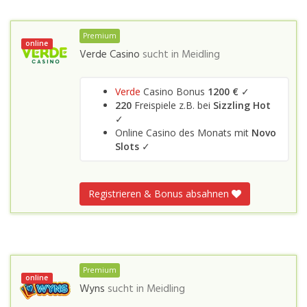
Premium
online
Verde Casino
sucht in
Meidling
Verde
Casino Bonus
1200 €
✓
220
Freispiele z.B. bei
Sizzling Hot
✓
Online Casino des Monats mit
Novo
Slots
✓
Registrieren & Bonus absahnen
Premium
online
Wyns
sucht in
Meidling