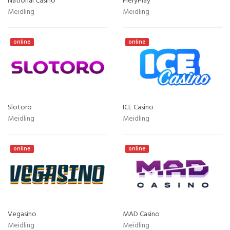
National Casino
FieryPlay
Meidling
Meidling
online
online
Slotoro
ICE Casino
Meidling
Meidling
online
online
Vegasino
MAD Casino
Meidling
Meidling