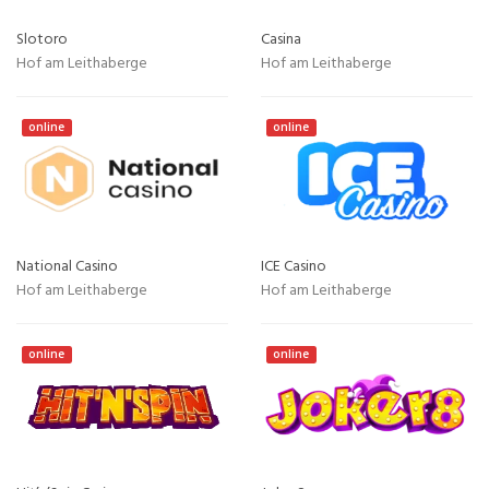
Slotoro
Casina
Hof am Leithaberge
Hof am Leithaberge
online
online
National Casino
ICE Casino
Hof am Leithaberge
Hof am Leithaberge
online
online