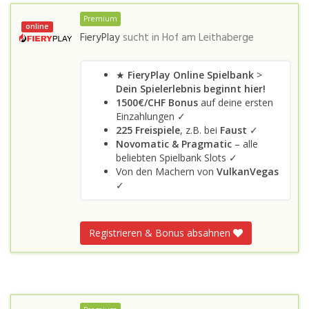
Premium
online
FieryPlay
sucht in
Hof am Leithaberge
★
FieryPlay Online Spielbank
>
Dein Spielerlebnis beginnt hier!
1500€/CHF Bonus
auf deine ersten
Einzahlungen ✓
225 Freispiele
, z.B. bei
Faust
✓
Novomatic & Pragmatic
– alle
beliebten Spielbank Slots ✓
Von den Machern von
VulkanVegas
✓
Registrieren & Bonus absahnen