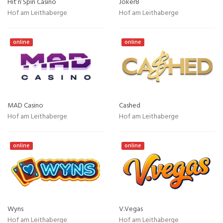
Hit’n’Spin Casino
Joker8
Hof am Leithaberge
Hof am Leithaberge
online
online
MAD Casino
Cashed
Hof am Leithaberge
Hof am Leithaberge
online
online
Wyns
V.Vegas
Hof am Leithaberge
Hof am Leithaberge