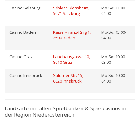
Casino Salzburg
Schloss Klessheim,
Mo-So: 11:00-
5071 Salzburg
04:00
Casino Baden
Kaiser-Franz-Ring 1,
Mo-So: 15:00-
2500 Baden
04:00
Casino Graz
Landhausgasse 10,
Mo-So: 10:00-
8010 Graz
03:00
Casino Innsbruck
Salurner Str. 15,
Mo-So: 10:00-
6020 Innsbruck
04:00
Landkarte mit allen Spielbanken & Spielcasinos in
der Region Niederösterreich