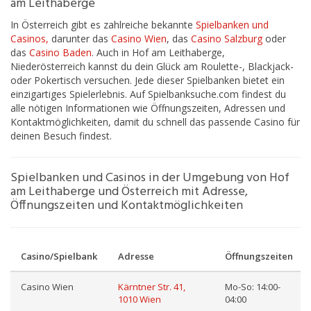
am Leithaberge
In Österreich gibt es zahlreiche bekannte
Spielbanken und
Casinos,
darunter das
Casino Wien
, das
Casino Salzburg
oder
das
Casino Baden
. Auch in Hof am Leithaberge,
Niederösterreich kannst du dein Glück am Roulette-, Blackjack-
oder Pokertisch versuchen. Jede dieser Spielbanken bietet ein
einzigartiges Spielerlebnis. Auf Spielbanksuche.com findest du
alle nötigen Informationen wie Öffnungszeiten, Adressen und
Kontaktmöglichkeiten, damit du schnell das passende Casino für
deinen Besuch findest.
Spielbanken und Casinos in der Umgebung von Hof
am Leithaberge und Österreich mit Adresse,
Öffnungszeiten und Kontaktmöglichkeiten
Casino/Spielbank
Adresse
Öffnungszeiten
Casino Wien
Kärntner Str. 41,
Mo-So: 14:00-
1010 Wien
04:00