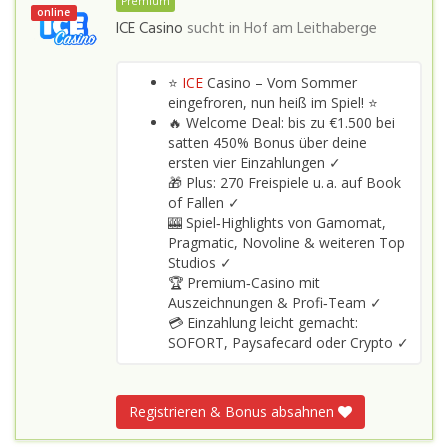
Premium
online
ICE Casino
sucht in
Hof am Leithaberge
⭐
ICE
Casino – Vom Sommer
eingefroren, nun heiß im Spiel! ⭐
🔥 Welcome Deal: bis zu €1.500 bei
satten 450% Bonus über deine
ersten vier Einzahlungen ✓
🎁 Plus: 270 Freispiele u. a. auf Book
of Fallen ✓
🎰 Spiel‑Highlights von Gamomat,
Pragmatic, Novoline & weiteren Top
Studios ✓
🏆 Premium‑Casino mit
Auszeichnungen & Profi‑Team ✓
💳 Einzahlung leicht gemacht:
SOFORT, Paysafecard oder Crypto ✓
Registrieren & Bonus absahnen