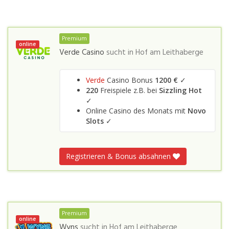
Premium
online
Verde Casino
sucht in
Hof am Leithaberge
Verde
Casino Bonus
1200 €
✓
220
Freispiele z.B. bei
Sizzling Hot
✓
Online Casino des Monats mit
Novo
Slots
✓
Registrieren & Bonus absahnen
Premium
online
Wyns
sucht in
Hof am Leithaberge