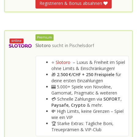
Registrieren & Bonus absahnen
Premium
online
Slotoro
sucht in
Pischelsdorf
⭐
Slotoro
– Luxus & Freiheit im Spiel
ohne Limits & Einschränkungen!
🎁
2.500 €/CHF + 250 Freispiele
für
deine ersten Einzahlungen
🎰 5.000+ Spiele von Novoline,
Gamomat, Pragmatic & weiteren
💳 Schnelle Zahlungen via
SOFORT
,
Paysafe, Crypto
& mehr.
💸 High Limits, keine Grenzen – Spiel
wie ein VIP
🏆 Starke Extras: Tägliche Boni,
Treueprämien & VIP-Club