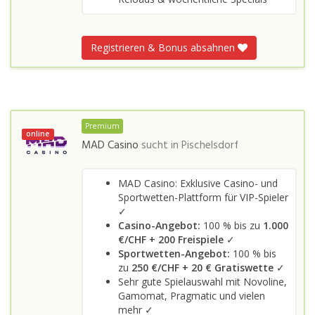
Registrieren & Bonus absahnen
Premium
online
MAD Casino
sucht in
Pischelsdorf
MAD Casino: Exklusive Casino- und
Sportwetten-Plattform für VIP-Spieler
✓
Casino-Angebot:
100 % bis zu
1.000
€/CHF + 200 Freispiele
✓
Sportwetten-Angebot:
100 % bis
zu
250 €/CHF + 20 € Gratiswette
✓
Sehr gute Spielauswahl mit Novoline,
Gamomat, Pragmatic und vielen
mehr ✓