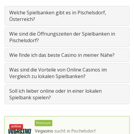
Welche Spielbanken gibt es in Pischelsdorf,
Österreich?
Wie sind die Öffnungszeiten der Spielbanken in
Pischelsdorf?
Wie finde ich das beste Casino in meiner Nähe?
Was sind die Vorteile von Online Casinos im
Vergleich zu lokalen Spielbanken?
Soll ich lieber online oder in einer lokalen
Spielbank spielen?
Premium
online
Vegasino
sucht in
Pischelsdorf