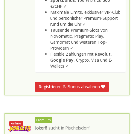
Sportbonus:
100 % bis zu
500
€/CHF
✓
Maximale Limits, exklusiver VIP-Club
und persönlicher Premium-Support
rund um die Uhr ✓
Tausende Premium-Slots von
Novomatic, Pragmatic Play,
Gamomat und weiteren Top-
Providern ✓
Flexible Zahlungen mit
Revolut
,
Google Pay
, Crypto, Visa und E-
Wallets ✓
Registrieren & Bonus absahnen
Premium
online
Joker8
sucht in
Pischelsdorf