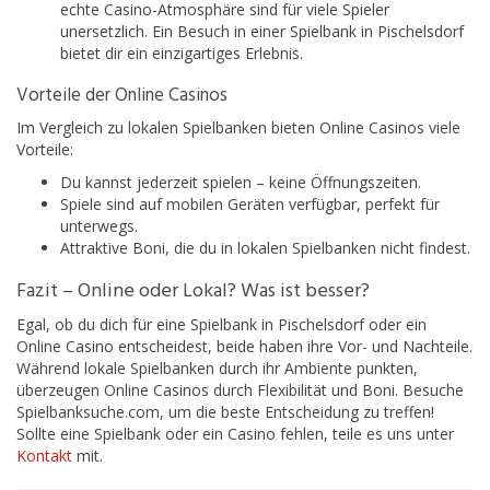
echte Casino-Atmosphäre sind für viele Spieler
unersetzlich. Ein Besuch in einer Spielbank in Pischelsdorf
bietet dir ein einzigartiges Erlebnis.
Vorteile der Online Casinos
Im Vergleich zu lokalen Spielbanken bieten Online Casinos viele
Vorteile:
Du kannst jederzeit spielen – keine Öffnungszeiten.
Spiele sind auf mobilen Geräten verfügbar, perfekt für
unterwegs.
Attraktive Boni, die du in lokalen Spielbanken nicht findest.
Fazit – Online oder Lokal? Was ist besser?
Egal, ob du dich für eine Spielbank in Pischelsdorf oder ein
Online Casino entscheidest, beide haben ihre Vor- und Nachteile.
Während lokale Spielbanken durch ihr Ambiente punkten,
überzeugen Online Casinos durch Flexibilität und Boni. Besuche
Spielbanksuche.com, um die beste Entscheidung zu treffen!
Sollte eine Spielbank oder ein Casino fehlen, teile es uns unter
Kontakt
mit.