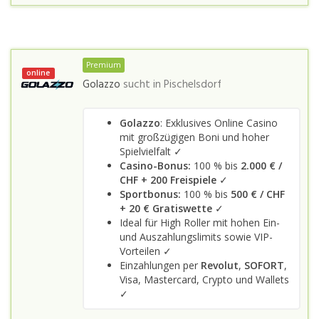
Premium
online
Golazzo
sucht in
Pischelsdorf
Golazzo
: Exklusives Online Casino
mit großzügigen Boni und hoher
Spielvielfalt ✓
Casino-Bonus:
100 % bis
2.000 € /
CHF + 200 Freispiele
✓
Sportbonus:
100 % bis
500 € / CHF
+ 20 € Gratiswette
✓
Ideal für High Roller mit hohen Ein-
und Auszahlungslimits sowie VIP-
Vorteilen ✓
Einzahlungen per
Revolut
,
SOFORT
,
Visa, Mastercard, Crypto und Wallets
✓