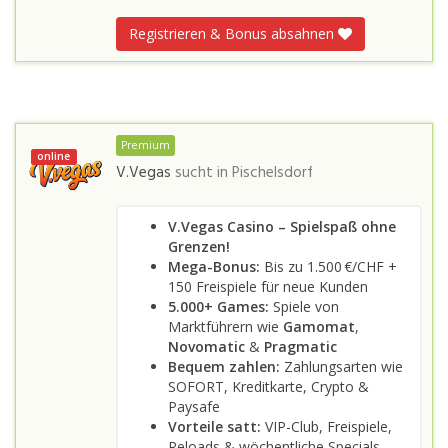
Registrieren & Bonus absahnen
Premium
online
V.Vegas
sucht in
Pischelsdorf
V.Vegas Casino – Spielspaß ohne
Grenzen!
Mega-Bonus:
Bis zu 1.500 €/CHF +
150 Freispiele für neue Kunden
5.000+ Games:
Spiele von
Marktführern wie
Gamomat
,
Novomatic
&
Pragmatic
Bequem zahlen:
Zahlungsarten wie
SOFORT, Kreditkarte, Crypto &
Paysafe
Vorteile satt:
VIP-Club, Freispiele,
Reloads & wöchentliche Specials