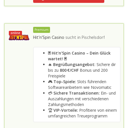
Premium
online
Hit’n’Spin Casino
sucht in
Pischelsdorf
🃏 Hit’n’Spin Casino – Dein Glück
wartet! 🃏
🔥
Begrüßungsangebot:
Sichere dir
bis zu
800 €/CHF
Bonus und 200
Freispiele
🎮
Top-Spiele:
Slots führenden
Softwareanbietern wie Novomatic
💳
Sichere Transaktionen:
Ein- und
Auszahlungen mit verschiedenen
Zahlungsmethoden
🏆
VIP-Vorteile:
Profitiere von einem
umfangreichen Treueprogramm