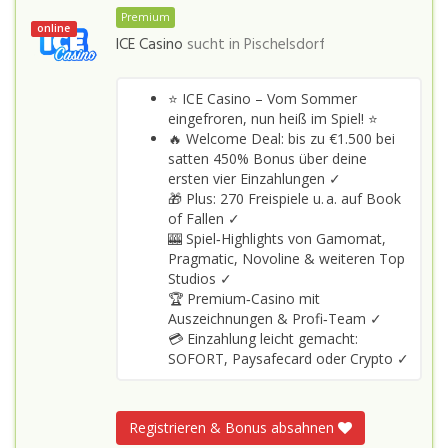
Premium
online
ICE Casino
sucht in
Pischelsdorf
⭐ ICE Casino – Vom Sommer
eingefroren, nun heiß im Spiel! ⭐
🔥 Welcome Deal: bis zu €1.500 bei
satten 450% Bonus über deine
ersten vier Einzahlungen ✓
🎁 Plus: 270 Freispiele u. a. auf Book
of Fallen ✓
🎰 Spiel‑Highlights von Gamomat,
Pragmatic, Novoline & weiteren Top
Studios ✓
🏆 Premium‑Casino mit
Auszeichnungen & Profi‑Team ✓
💳 Einzahlung leicht gemacht:
SOFORT, Paysafecard oder Crypto ✓
Registrieren & Bonus absahnen