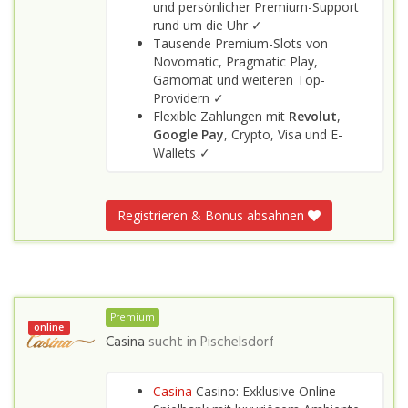
und persönlicher Premium-Support
rund um die Uhr ✓
Tausende Premium-Slots von
Novomatic, Pragmatic Play,
Gamomat und weiteren Top-
Providern ✓
Flexible Zahlungen mit
Revolut
,
Google Pay
, Crypto, Visa und E-
Wallets ✓
Registrieren & Bonus absahnen
Premium
online
Casina
sucht in
Pischelsdorf
Casina
Casino: Exklusive Online