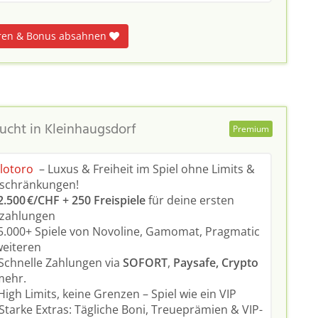
eren & Bonus absahnen
ucht in
Kleinhaugsdorf
Premium
lotoro
– Luxus & Freiheit im Spiel ohne Limits &
nschränkungen!
2.500 €/CHF + 250 Freispiele
für deine ersten
nzahlungen
5.000+ Spiele von Novoline, Gamomat, Pragmatic
weiteren
Schnelle Zahlungen via
SOFORT
,
Paysafe, Crypto
mehr.
High Limits, keine Grenzen – Spiel wie ein VIP
Starke Extras: Tägliche Boni, Treueprämien & VIP-