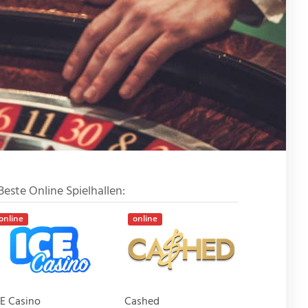
Beste Online Spielhallen:
online
online
CE Casino
Cashed