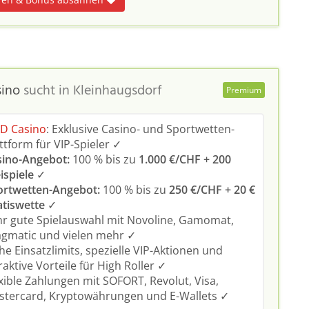
ino
sucht in
Kleinhaugsdorf
Premium
D Casino
: Exklusive Casino- und Sportwetten-
ttform für VIP-Spieler ✓
sino-Angebot:
100 % bis zu
1.000 €/CHF + 200
ispiele
✓
ortwetten-Angebot:
100 % bis zu
250 €/CHF + 20 €
atiswette
✓
hr gute Spielauswahl mit Novoline, Gamomat,
agmatic und vielen mehr ✓
e Einsatzlimits, spezielle VIP-Aktionen und
raktive Vorteile für High Roller ✓
xible Zahlungen mit SOFORT, Revolut, Visa,
stercard, Kryptowährungen und E-Wallets ✓