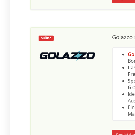
Golazzo
online
Go
Bon
Ca
Fre
Sp
Gr
Ide
Aus
Ei
Mas
Registri