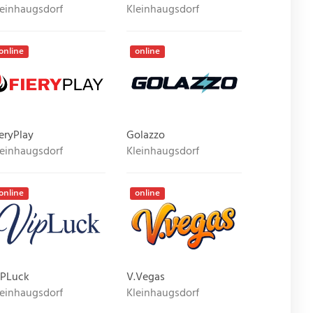
leinhaugsdorf
Kleinhaugsdorf
online
online
eryPlay
Golazzo
leinhaugsdorf
Kleinhaugsdorf
online
online
IPLuck
V.Vegas
leinhaugsdorf
Kleinhaugsdorf