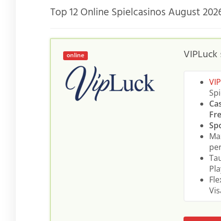
Top 12 Online Spielcasinos August 202
VIPLuck
online
VI
Spi
Ca
Fre
Sp
Max
pe
Ta
Pl
Fle
Vis