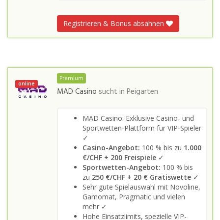
Registrieren & Bonus absahnen
Premium
online
MAD Casino
sucht in
Peigarten
MAD Casino: Exklusive Casino- und
Sportwetten-Plattform für VIP-Spieler
✓
Casino-Angebot:
100 % bis zu
1.000
€/CHF + 200 Freispiele
✓
Sportwetten-Angebot:
100 % bis
zu
250 €/CHF + 20 € Gratiswette
✓
Sehr gute Spielauswahl mit Novoline,
Gamomat, Pragmatic und vielen
mehr ✓
Hohe Einsatzlimits, spezielle VIP-