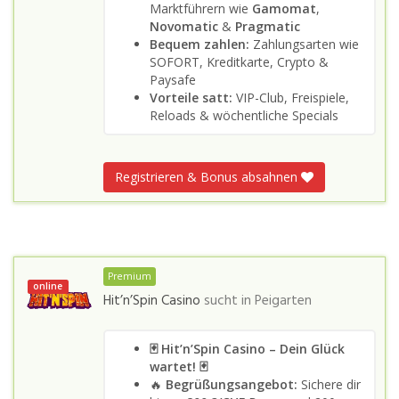
Marktführern wie
Gamomat
,
Novomatic
&
Pragmatic
Bequem zahlen:
Zahlungsarten wie
SOFORT, Kreditkarte, Crypto &
Paysafe
Vorteile satt:
VIP-Club, Freispiele,
Reloads & wöchentliche Specials
Registrieren & Bonus absahnen
Premium
online
Hit’n’Spin Casino
sucht in
Peigarten
🃏 Hit’n’Spin Casino – Dein Glück
wartet! 🃏
🔥
Begrüßungsangebot:
Sichere dir