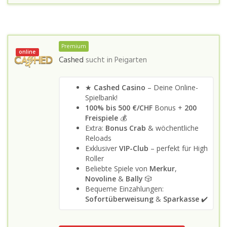
Premium
online
Cashed
sucht in
Peigarten
★
Cashed Casino
– Deine Online-
Spielbank!
100% bis 500 €/CHF
Bonus +
200
Freispiele
💰
Extra:
Bonus Crab
& wöchentliche
Reloads
Exklusiver
VIP-Club
– perfekt für High
Roller
Beliebte Spiele von
Merkur
,
Novoline
&
Bally
🎲
Bequeme Einzahlungen:
Sofortüberweisung
&
Sparkasse
✔️