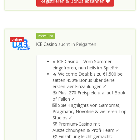
Registrieren & Bonus absahnen
Premium
online
ICE Casino
sucht in
Peigarten
⭐ ICE Casino – Vom Sommer
eingefroren, nun heiß im Spiel! ⭐
🔥 Welcome Deal: bis zu €1.500 bei
satten 450% Bonus über deine
ersten vier Einzahlungen ✓
🎁 Plus: 270 Freispiele u. a. auf Book
of Fallen ✓
🎰 Spiel‑Highlights von Gamomat,
Pragmatic, Novoline & weiteren Top
Studios ✓
🏆 Premium‑Casino mit
Auszeichnungen & Profi‑Team ✓
💳 Einzahlung leicht gemacht: