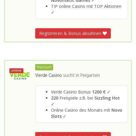
Novomatic Games
✓
TIP online Casino mit TOP Aktionen
✓
Registrieren & Bonus absahnen
Premium
online
Verde Casino
sucht in
Peigarten
Verde Casino Bonus
1200 €
✓
220
Freispiele z.B. bei
Sizzling Hot
✓
Online Casino des Monats mit
Novo
Slots
✓