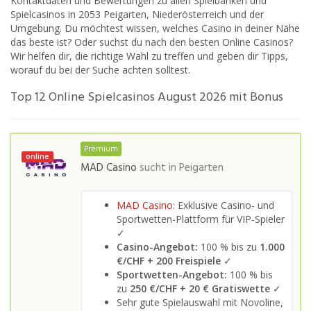
Kontaktdaten und Bewertungen zu allen Spielbanken und
Spielcasinos in 2053 Peigarten, Niederösterreich und der
Umgebung. Du möchtest wissen, welches Casino in deiner Nähe
das beste ist? Oder suchst du nach den besten Online Casinos?
Wir helfen dir, die richtige Wahl zu treffen und geben dir Tipps,
worauf du bei der Suche achten solltest.
Top 12 Online Spielcasinos August 2026 mit Bonus
Premium
online
MAD Casino
sucht in
Peigarten
MAD Casino
: Exklusive Casino- und
Sportwetten-Plattform für VIP-Spieler
✓
Casino-Angebot:
100 % bis zu
1.000
€/CHF + 200 Freispiele
✓
Sportwetten-Angebot:
100 % bis
zu
250 €/CHF + 20 € Gratiswette
✓
Sehr gute Spielauswahl mit Novoline,