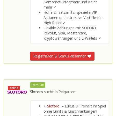
Gamomat, Pragmatic und vielen
mehr ✓
Hohe Einsatzlimits, spezielle VIP-
Aktionen und attraktive Vorteile für
High Roller ✓
Flexible Zahlungen mit SOFORT,
Revolut, Visa, Mastercard,
Kryptowährungen und E-Wallets ✓
Registrieren & Bonus absahnen
Premium
online
Slotoro
sucht in
Peigarten
⭐
Slotoro
– Luxus & Freiheit im Spiel
ohne Limits & Einschränkungen!