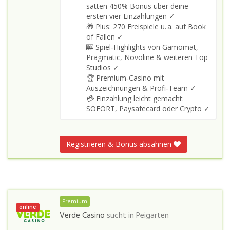
satten 450% Bonus über deine
ersten vier Einzahlungen ✓
🎁 Plus: 270 Freispiele u. a. auf Book
of Fallen ✓
🎰 Spiel‑Highlights von Gamomat,
Pragmatic, Novoline & weiteren Top
Studios ✓
🏆 Premium‑Casino mit
Auszeichnungen & Profi‑Team ✓
💳 Einzahlung leicht gemacht:
SOFORT, Paysafecard oder Crypto ✓
Registrieren & Bonus absahnen
Premium
online
Verde Casino
sucht in
Peigarten