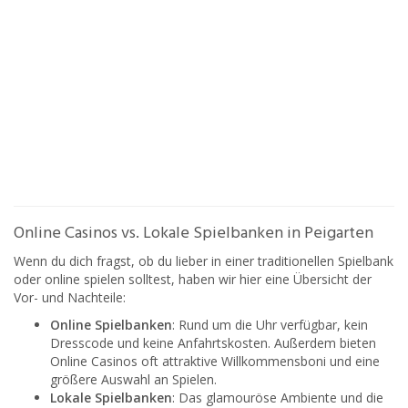
Online Casinos vs. Lokale Spielbanken in Peigarten
Wenn du dich fragst, ob du lieber in einer traditionellen Spielbank
oder online spielen solltest, haben wir hier eine Übersicht der
Vor- und Nachteile:
Online Spielbanken
: Rund um die Uhr verfügbar, kein
Dresscode und keine Anfahrtskosten. Außerdem bieten
Online Casinos oft attraktive Willkommensboni und eine
größere Auswahl an Spielen.
Lokale Spielbanken
: Das glamouröse Ambiente und die