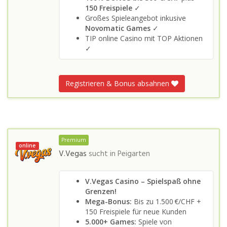
150 Freispiele
✓
Großes Spieleangebot inkusive
Novomatic Games
✓
TIP online Casino mit TOP Aktionen
✓
Registrieren & Bonus absahnen
Premium
online
V.Vegas
sucht in
Peigarten
V.Vegas Casino – Spielspaß ohne
Grenzen!
Mega-Bonus:
Bis zu 1.500 €/CHF +
150 Freispiele für neue Kunden
5.000+ Games:
Spiele von