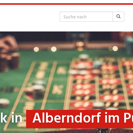
k in
Alberndorf im P