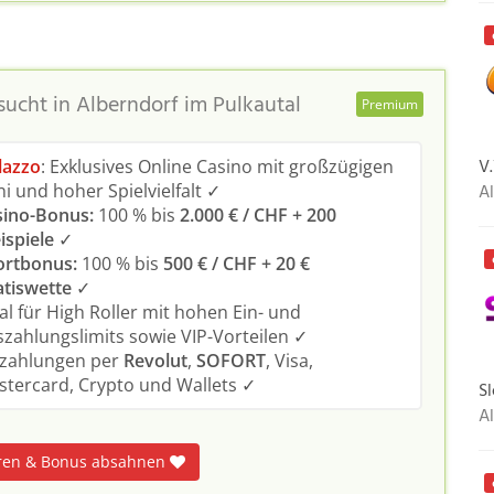
sucht in
Alberndorf im Pulkautal
Premium
V
lazzo
: Exklusives Online Casino mit großzügigen
i und hoher Spielvielfalt ✓
A
sino-Bonus:
100 % bis
2.000 € / CHF + 200
ispiele
✓
ortbonus:
100 % bis
500 € / CHF + 20 €
atiswette
✓
al für High Roller mit hohen Ein- und
zahlungslimits sowie VIP-Vorteilen ✓
nzahlungen per
Revolut
,
SOFORT
, Visa,
tercard, Crypto und Wallets ✓
S
A
eren & Bonus absahnen