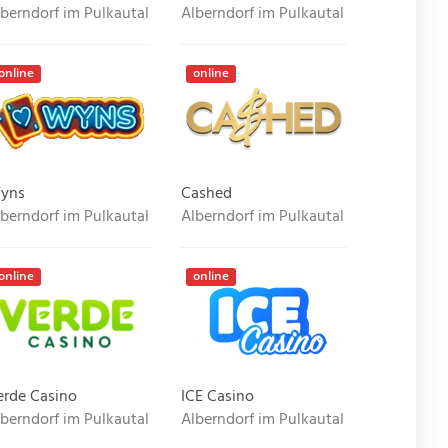
lberndorf im Pulkautal
Alberndorf im Pulkautal
online
online
yns
Cashed
lberndorf im Pulkautal
Alberndorf im Pulkautal
online
online
erde Casino
ICE Casino
lberndorf im Pulkautal
Alberndorf im Pulkautal