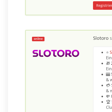
Registri
Slotoro
s
online
⭐
S
Ei
🎁
Ei
🎰 
& 
💳 
& 
💸 
🏆 
Cl