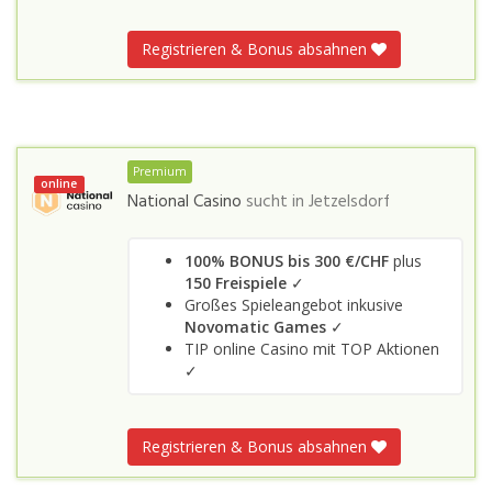
Registrieren & Bonus absahnen
Premium
online
National Casino
sucht in
Jetzelsdorf
100% BONUS bis 300 €/CHF
plus
150 Freispiele
✓
Großes Spieleangebot inkusive
Novomatic Games
✓
TIP online Casino mit TOP Aktionen
✓
Registrieren & Bonus absahnen