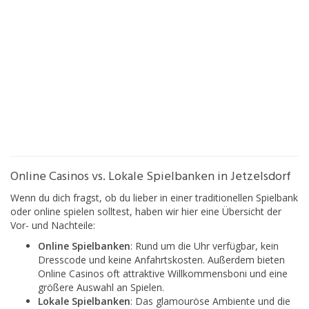
Online Casinos vs. Lokale Spielbanken in Jetzelsdorf
Wenn du dich fragst, ob du lieber in einer traditionellen Spielbank
oder online spielen solltest, haben wir hier eine Übersicht der
Vor- und Nachteile:
Online Spielbanken
: Rund um die Uhr verfügbar, kein
Dresscode und keine Anfahrtskosten. Außerdem bieten
Online Casinos oft attraktive Willkommensboni und eine
größere Auswahl an Spielen.
Lokale Spielbanken
: Das glamouröse Ambiente und die