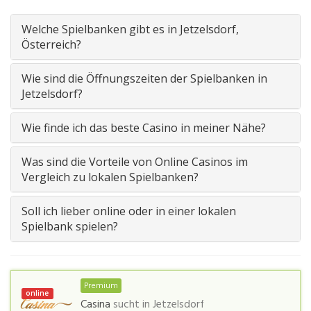
Welche Spielbanken gibt es in Jetzelsdorf,
Österreich?
Wie sind die Öffnungszeiten der Spielbanken in
Jetzelsdorf?
Wie finde ich das beste Casino in meiner Nähe?
Was sind die Vorteile von Online Casinos im
Vergleich zu lokalen Spielbanken?
Soll ich lieber online oder in einer lokalen
Spielbank spielen?
Premium
online
Casina
sucht in
Jetzelsdorf