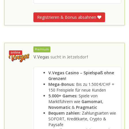
Registrieren & Bonus absahnen
Premium
online
V.Vegas
sucht in
Jetzelsdorf
V.Vegas Casino – Spielspaß ohne
Grenzen!
Mega-Bonus:
Bis zu 1.500 €/CHF +
150 Freispiele für neue Kunden
5.000+ Games:
Spiele von
Marktführern wie
Gamomat
,
Novomatic
&
Pragmatic
Bequem zahlen:
Zahlungsarten wie
SOFORT, Kreditkarte, Crypto &
Paysafe