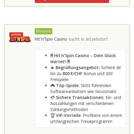
Premium
online
Hit’n’Spin Casino
sucht in
Jetzelsdorf
🃏 Hit’n’Spin Casino – Dein Glück
wartet! 🃏
🔥
Begrüßungsangebot:
Sichere dir
bis zu
800 €/CHF
Bonus und 200
Freispiele
🎮
Top-Spiele:
Slots führenden
Softwareanbietern wie Novomatic
💳
Sichere Transaktionen:
Ein- und
Auszahlungen mit verschiedenen
Zahlungsmethoden
🏆
VIP-Vorteile:
Profitiere von einem
umfangreichen Treueprogramm