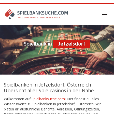
Skip
to
main
Toggl
content
navig
Spielbank in
Jetzelsdorf
Spielbanken in Jetzelsdorf, Österreich –
Übersicht aller Spielcasinos in der Nähe
Willkommen auf
Spielbanksuche.com
! Hier findest du alles
Wissenswerte zu Spielbanken in Jetzelsdorf, Österreich. Wir
bieten dir ausführliche Berichte, Adressen, Öffnungszeiten,