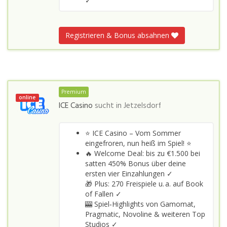
✓
Registrieren & Bonus absahnen
Premium
online
ICE Casino
sucht in
Jetzelsdorf
⭐ ICE Casino – Vom Sommer
eingefroren, nun heiß im Spiel! ⭐
🔥 Welcome Deal: bis zu €1.500 bei
satten 450% Bonus über deine
ersten vier Einzahlungen ✓
🎁 Plus: 270 Freispiele u. a. auf Book
of Fallen ✓
🎰 Spiel‑Highlights von Gamomat,
Pragmatic, Novoline & weiteren Top
Studios ✓