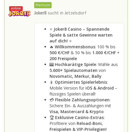
Premium
online
Joker8
sucht in
Jetzelsdorf
⭐
Joker8 Casino – Spannende
Spiele & satte Gewinne warten
auf dich!
⭐
🔥
Willkommensbonus
: 100 % bis
500 €/CHF
& 50 % bis
1.000 €/CHF
+
200 Freispiele
🎰
Hochkarätige Spiele
: Wähle aus
5.600+ Spielautomaten
von
Novomatic, Merkur, Bally
📱
Optimiertes Spielerlebnis
:
Mobile Version für
iOS & Android
–
flüssiges Spielen überall!
💳
Flexible Zahlungsoptionen
:
Sichere Ein- & Auszahlungen mit
Visa, Mastercard & Krypto
🏆
Exklusive Casino-Extras
:
Profitiere von
Reload-Boni,
Freispielen & VIP-Privilegien!