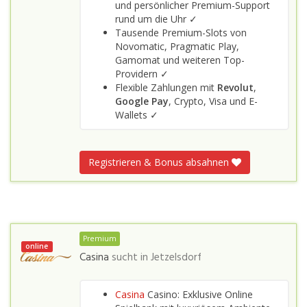
und persönlicher Premium-Support
rund um die Uhr ✓
Tausende Premium-Slots von
Novomatic, Pragmatic Play,
Gamomat und weiteren Top-
Providern ✓
Flexible Zahlungen mit
Revolut
,
Google Pay
, Crypto, Visa und E-
Wallets ✓
Registrieren & Bonus absahnen
Premium
online
Casina
sucht in
Jetzelsdorf
Casina
Casino: Exklusive Online