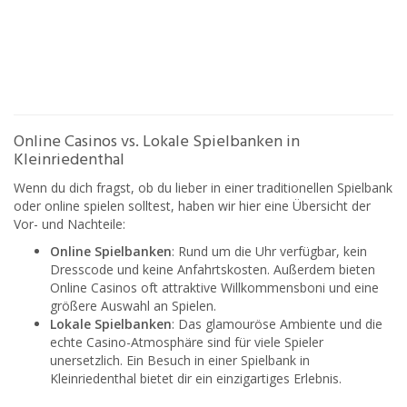
Online Casinos vs. Lokale Spielbanken in
Kleinriedenthal
Wenn du dich fragst, ob du lieber in einer traditionellen Spielbank
oder online spielen solltest, haben wir hier eine Übersicht der
Vor- und Nachteile:
Online Spielbanken
: Rund um die Uhr verfügbar, kein
Dresscode und keine Anfahrtskosten. Außerdem bieten
Online Casinos oft attraktive Willkommensboni und eine
größere Auswahl an Spielen.
Lokale Spielbanken
: Das glamouröse Ambiente und die
echte Casino-Atmosphäre sind für viele Spieler
unersetzlich. Ein Besuch in einer Spielbank in
Kleinriedenthal bietet dir ein einzigartiges Erlebnis.