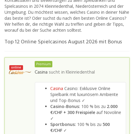
Kontaktdaten und Bewertungen zu allen Spielbanken und
Spielcasinos in 2074 Kleinriedenthal, Niederösterreich und der
Umgebung. Du möchtest wissen, welches Casino in deiner Nähe
das beste ist? Oder suchst du nach den besten Online Casinos?
Wir helfen dir, die richtige Wahl zu treffen und geben dir Tipps,
worauf du bei der Suche achten solltest.
Top 12 Online Spielcasinos August 2026 mit Bonus
Premium
online
Casina
sucht in
Kleinriedenthal
Casina
Casino: Exklusive Online
Spielbank mit luxuriösem Ambiente
und Top-Bonus ✓
Casino-Bonus:
100 % bis zu
2.000
€/CHF + 300 Freispiele
auf Novoline
✓
Sportbonus:
100 % bis zu
500
€/CHF
✓