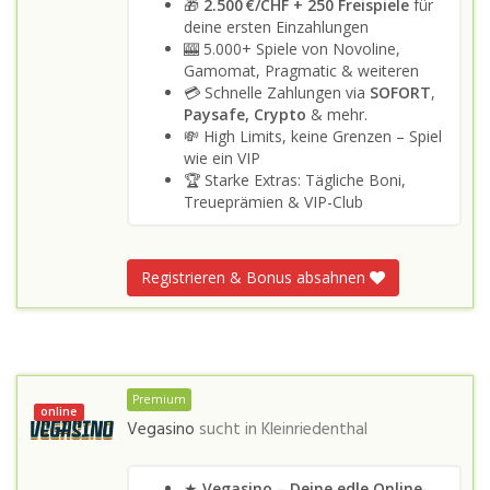
🎁
2.500 €/CHF + 250 Freispiele
für
deine ersten Einzahlungen
🎰 5.000+ Spiele von Novoline,
Gamomat, Pragmatic & weiteren
💳 Schnelle Zahlungen via
SOFORT
,
Paysafe, Crypto
& mehr.
💸 High Limits, keine Grenzen – Spiel
wie ein VIP
🏆 Starke Extras: Tägliche Boni,
Treueprämien & VIP-Club
Registrieren & Bonus absahnen
Premium
online
Vegasino
sucht in
Kleinriedenthal
★
Vegasino – Deine edle Online-