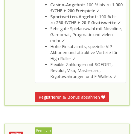
Casino-Angebot:
100 % bis zu
1.000
€/CHF + 200 Freispiele
✓
Sportwetten-Angebot:
100 % bis
zu
250 €/CHF + 20 € Gratiswette
✓
Sehr gute Spielauswahl mit Novoline,
Gamomat, Pragmatic und vielen
mehr ✓
Hohe Einsatzlimits, spezielle VIP-
Aktionen und attraktive Vorteile für
High Roller ✓
Flexible Zahlungen mit SOFORT,
Revolut, Visa, Mastercard,
Kryptowährungen und E-Wallets ✓
Registrieren & Bonus absahnen
Premium
online