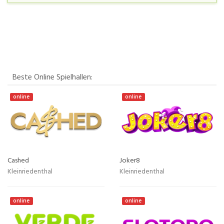
Beste Online Spielhallen:
online
online
Cashed
Joker8
Kleinriedenthal
Kleinriedenthal
online
online