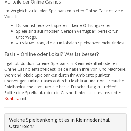
Vorteile der Online Casinos
Im Vergleich zu lokalen Spielbanken bieten Online Casinos viele
Vorteile:
Du kannst jederzeit spielen – keine Öffnungszeiten.
Spiele sind auf mobilen Geräten verfügbar, perfekt für
unterwegs.
Attraktive Boni, die du in lokalen Spielbanken nicht findest.
Fazit – Online oder Lokal? Was ist besser?
Egal, ob du dich für eine Spielbank in Kleinriedenthal oder ein
Online Casino entscheidest, beide haben ihre Vor- und Nachteile.
Während lokale Spielbanken durch ihr Ambiente punkten,
überzeugen Online Casinos durch Flexibilität und Boni. Besuche
Spielbanksuche.com, um die beste Entscheidung zu treffen!
Sollte eine Spielbank oder ein Casino fehlen, teile es uns unter
Kontakt
mit.
Welche Spielbanken gibt es in Kleinriedenthal,
Österreich?