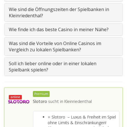
Wie sind die Öffnungszeiten der Spielbanken in
Kleinriedenthal?
Wie finde ich das beste Casino in meiner Nähe?
Was sind die Vorteile von Online Casinos im
Vergleich zu lokalen Spielbanken?
Soll ich lieber online oder in einer lokalen
Spielbank spielen?
Premium
online
Slotoro
sucht in
Kleinriedenthal
⭐ Slotoro – Luxus & Freiheit im Spiel
ohne Limits & Einschränkungen!