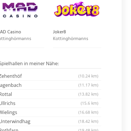
AD Casino
Joker8
ottinghörmanns
Kottinghörmanns
Spielhallen in meiner Nähe:
Zehenthöf
(10.24 km)
Jagenbach
(11.17 km)
Rottal
(13.82 km)
Ullrichs
(15.6 km)
Wielings
(16.68 km)
Unterwindhag
(18.42 km)
Rothfarn
(19.48 km)