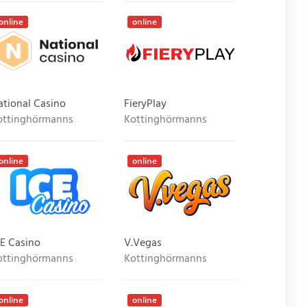
online
online
ational Casino
FieryPlay
ottinghörmanns
Kottinghörmanns
online
online
CE Casino
V.Vegas
ottinghörmanns
Kottinghörmanns
online
online