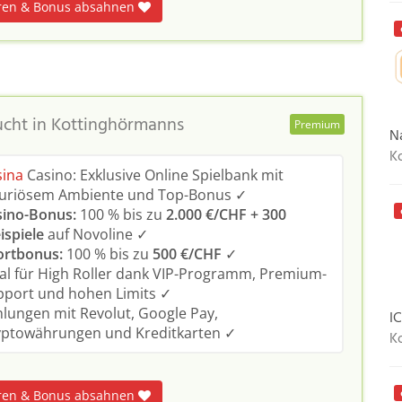
eren & Bonus absahnen
ucht in
Kottinghörmanns
Premium
N
K
sina
Casino: Exklusive Online Spielbank mit
xuriösem Ambiente und Top-Bonus ✓
sino-Bonus:
100 % bis zu
2.000 €/CHF + 300
ispiele
auf Novoline ✓
ortbonus:
100 % bis zu
500 €/CHF
✓
al für High Roller dank VIP-Programm, Premium-
pport und hohen Limits ✓
lungen mit Revolut, Google Pay,
I
yptowährungen und Kreditkarten ✓
K
eren & Bonus absahnen