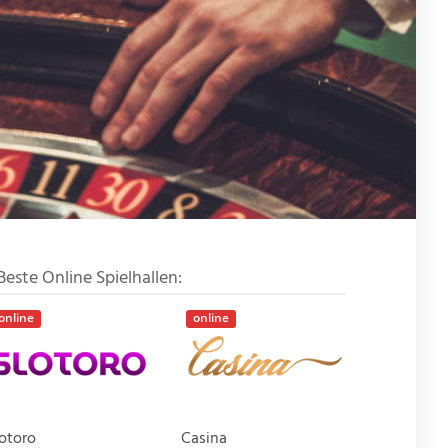
Beste Online Spielhallen:
online
online
lotoro
Casina