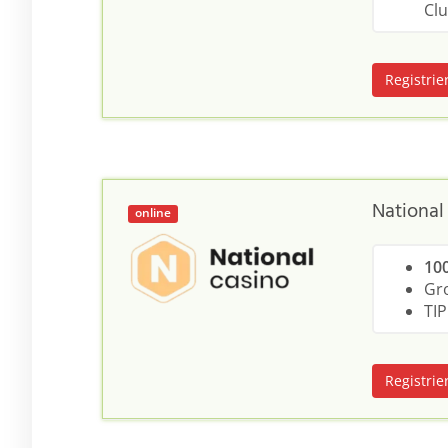
Cl
Registri
National
online
10
Gr
TIP
Registri