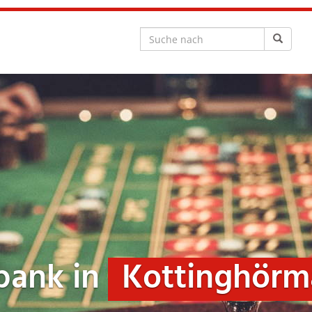
bank in
Kottinghörm