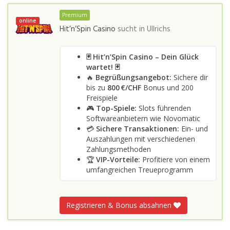
Premium
online
Hit’n’Spin Casino
sucht in
Ullrichs
🃏 Hit’n’Spin Casino – Dein Glück
wartet! 🃏
🔥
Begrüßungsangebot:
Sichere dir
bis zu
800 €/CHF
Bonus und 200
Freispiele
🎮
Top-Spiele:
Slots führenden
Softwareanbietern wie Novomatic
💳
Sichere Transaktionen:
Ein- und
Auszahlungen mit verschiedenen
Zahlungsmethoden
🏆
VIP-Vorteile:
Profitiere von einem
umfangreichen Treueprogramm
Registrieren & Bonus absahnen