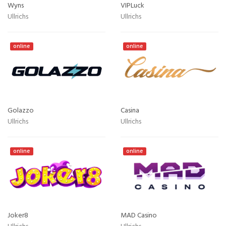
Wyns
VIPLuck
Ullrichs
Ullrichs
online
online
Golazzo
Casina
Ullrichs
Ullrichs
online
online
Joker8
MAD Casino