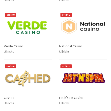
Ullrichs
Ullrichs
online
online
Verde Casino
National Casino
Ullrichs
Ullrichs
online
online
Cashed
Hit’n’Spin Casino
Ullrichs
Ullrichs