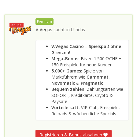
Premium
online
V.Vegas
sucht in
Ullrichs
V.Vegas Casino – Spielspaß ohne
Grenzen!
Mega-Bonus:
Bis zu 1.500 €/CHF +
150 Freispiele für neue Kunden
5.000+ Games:
Spiele von
Marktführern wie
Gamomat
,
Novomatic
&
Pragmatic
Bequem zahlen:
Zahlungsarten wie
SOFORT, Kreditkarte, Crypto &
Paysafe
Vorteile satt:
VIP-Club, Freispiele,
Reloads & wöchentliche Specials
Registrieren & Bonus absahnen