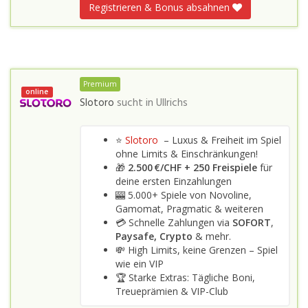
Registrieren & Bonus absahnen
Premium
online
Slotoro
sucht in
Ullrichs
⭐
Slotoro
– Luxus & Freiheit im Spiel
ohne Limits & Einschränkungen!
🎁
2.500 €/CHF + 250 Freispiele
für
deine ersten Einzahlungen
🎰 5.000+ Spiele von Novoline,
Gamomat, Pragmatic & weiteren
💳 Schnelle Zahlungen via
SOFORT
,
Paysafe, Crypto
& mehr.
💸 High Limits, keine Grenzen – Spiel
wie ein VIP
🏆 Starke Extras: Tägliche Boni,
Treueprämien & VIP-Club