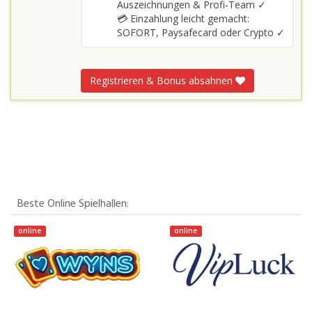
Auszeichnungen & Profi‑Team ✓
💳 Einzahlung leicht gemacht:
SOFORT, Paysafecard oder Crypto ✓
Registrieren & Bonus absahnen
Beste Online Spielhallen:
online
online