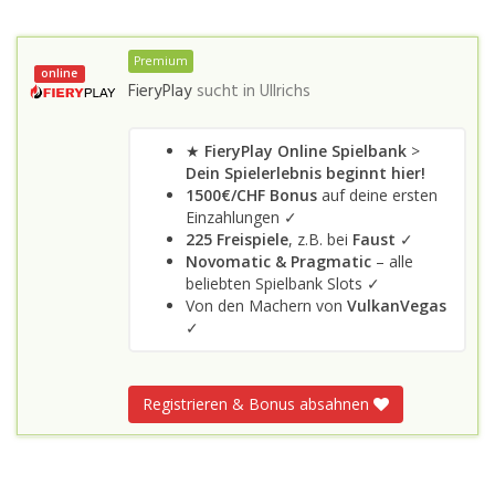
Premium
online
FieryPlay
sucht in
Ullrichs
★
FieryPlay Online Spielbank
>
Dein Spielerlebnis beginnt hier!
1500€/CHF Bonus
auf deine ersten
Einzahlungen ✓
225 Freispiele
, z.B. bei
Faust
✓
Novomatic & Pragmatic
– alle
beliebten Spielbank Slots ✓
Von den Machern von
VulkanVegas
✓
Registrieren & Bonus absahnen