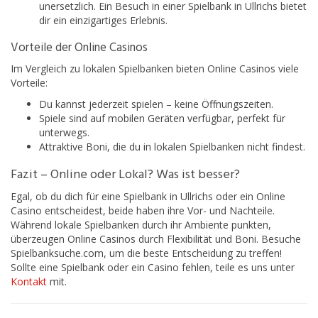
unersetzlich. Ein Besuch in einer Spielbank in Ullrichs bietet
dir ein einzigartiges Erlebnis.
Vorteile der Online Casinos
Im Vergleich zu lokalen Spielbanken bieten Online Casinos viele
Vorteile:
Du kannst jederzeit spielen – keine Öffnungszeiten.
Spiele sind auf mobilen Geräten verfügbar, perfekt für
unterwegs.
Attraktive Boni, die du in lokalen Spielbanken nicht findest.
Fazit – Online oder Lokal? Was ist besser?
Egal, ob du dich für eine Spielbank in Ullrichs oder ein Online
Casino entscheidest, beide haben ihre Vor- und Nachteile.
Während lokale Spielbanken durch ihr Ambiente punkten,
überzeugen Online Casinos durch Flexibilität und Boni. Besuche
Spielbanksuche.com, um die beste Entscheidung zu treffen!
Sollte eine Spielbank oder ein Casino fehlen, teile es uns unter
Kontakt
mit.