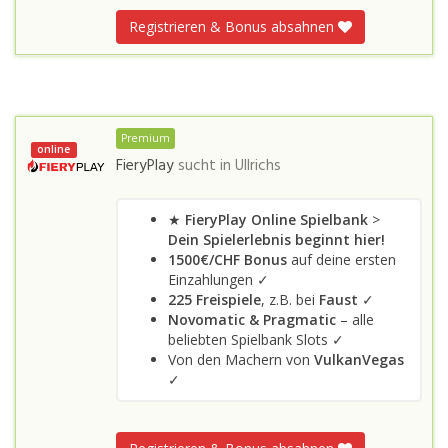
Registrieren & Bonus absahnen
Premium
online
FieryPlay
sucht in
Ullrichs
★
FieryPlay Online Spielbank
>
Dein Spielerlebnis beginnt hier!
1500€/CHF Bonus
auf deine ersten
Einzahlungen ✓
225 Freispiele
, z.B. bei
Faust
✓
Novomatic & Pragmatic
– alle
beliebten Spielbank Slots ✓
Von den Machern von
VulkanVegas
✓