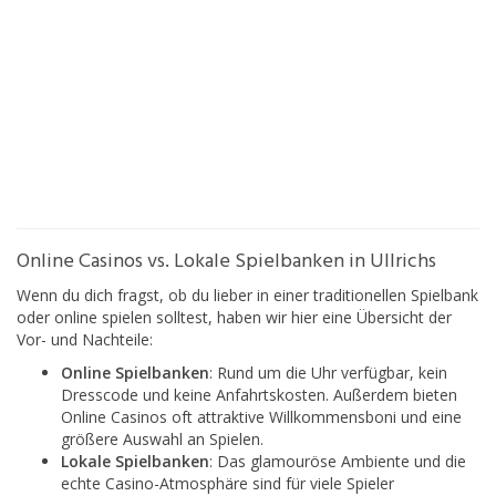
Online Casinos vs. Lokale Spielbanken in Ullrichs
Wenn du dich fragst, ob du lieber in einer traditionellen Spielbank
oder online spielen solltest, haben wir hier eine Übersicht der
Vor- und Nachteile:
Online Spielbanken
: Rund um die Uhr verfügbar, kein
Dresscode und keine Anfahrtskosten. Außerdem bieten
Online Casinos oft attraktive Willkommensboni und eine
größere Auswahl an Spielen.
Lokale Spielbanken
: Das glamouröse Ambiente und die
echte Casino-Atmosphäre sind für viele Spieler