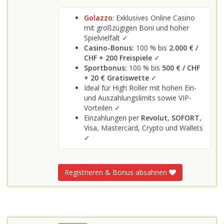
Golazzo
: Exklusives Online Casino
mit großzügigen Boni und hoher
Spielvielfalt ✓
Casino-Bonus:
100 % bis
2.000 € /
CHF + 200 Freispiele
✓
Sportbonus:
100 % bis
500 € / CHF
+ 20 € Gratiswette
✓
Ideal für High Roller mit hohen Ein-
und Auszahlungslimits sowie VIP-
Vorteilen ✓
Einzahlungen per
Revolut
,
SOFORT
,
Visa, Mastercard, Crypto und Wallets
✓
Registrieren & Bonus absahnen