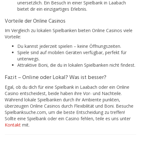
unersetzlich. Ein Besuch in einer Spielbank in Laabach
bietet dir ein einzigartiges Erlebnis.
Vorteile der Online Casinos
Im Vergleich zu lokalen Spielbanken bieten Online Casinos viele
Vorteile:
Du kannst jederzeit spielen – keine Öffnungszeiten.
Spiele sind auf mobilen Geräten verfügbar, perfekt für
unterwegs.
Attraktive Boni, die du in lokalen Spielbanken nicht findest.
Fazit – Online oder Lokal? Was ist besser?
Egal, ob du dich für eine Spielbank in Laabach oder ein Online
Casino entscheidest, beide haben ihre Vor- und Nachteile.
Während lokale Spielbanken durch ihr Ambiente punkten,
überzeugen Online Casinos durch Flexibilität und Boni. Besuche
Spielbanksuche.com, um die beste Entscheidung zu treffen!
Sollte eine Spielbank oder ein Casino fehlen, teile es uns unter
Kontakt
mit.