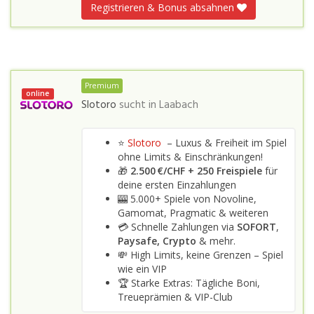
Registrieren & Bonus absahnen
Premium
online
Slotoro
sucht in
Laabach
⭐
Slotoro
– Luxus & Freiheit im Spiel
ohne Limits & Einschränkungen!
🎁
2.500 €/CHF + 250 Freispiele
für
deine ersten Einzahlungen
🎰 5.000+ Spiele von Novoline,
Gamomat, Pragmatic & weiteren
💳 Schnelle Zahlungen via
SOFORT
,
Paysafe, Crypto
& mehr.
💸 High Limits, keine Grenzen – Spiel
wie ein VIP
🏆 Starke Extras: Tägliche Boni,
Treueprämien & VIP-Club