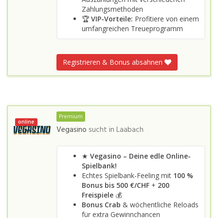
Zahlungsmethoden
🏆
VIP-Vorteile:
Profitiere von einem
umfangreichen Treueprogramm
Registrieren & Bonus absahnen
Premium
online
Vegasino
sucht in
Laabach
★
Vegasino – Deine edle Online-
Spielbank!
Echtes Spielbank-Feeling mit
100 %
Bonus bis 500 €/CHF
+
200
Freispiele
💰
Bonus Crab
& wöchentliche Reloads
für extra Gewinnchancen