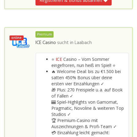
Registrieren & Bonus absahnen
Premium
online
ICE Casino
sucht in
Laabach
⭐
ICE
Casino – Vom Sommer
eingefroren, nun heiß im Spiel! ⭐
🔥 Welcome Deal: bis zu €1.500 bei
satten 450% Bonus über deine
ersten vier Einzahlungen ✓
🎁 Plus: 270 Freispiele u. a. auf Book
of Fallen ✓
🎰 Spiel‑Highlights von Gamomat,
Pragmatic, Novoline & weiteren Top
Studios ✓
🏆 Premium‑Casino mit
Auszeichnungen & Profi‑Team ✓
💳 Einzahlung leicht gemacht: