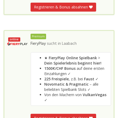
Registrieren & Bonus absahnen
Premium
online
FieryPlay
sucht in
Laabach
★
FieryPlay Online Spielbank
>
Dein Spielerlebnis beginnt hier!
1500€/CHF Bonus
auf deine ersten
Einzahlungen ✓
225 Freispiele
, z.B. bei
Faust
✓
Novomatic & Pragmatic
– alle
beliebten Spielbank Slots ✓
Von den Machern von
VulkanVegas
✓