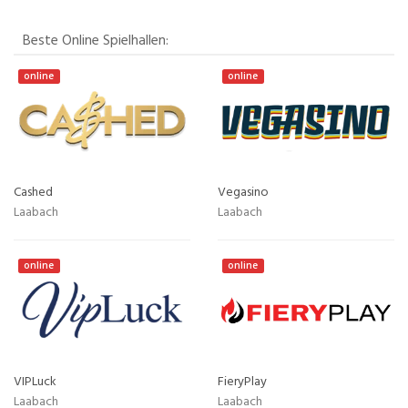
Beste Online Spielhallen:
online
online
Cashed
Vegasino
Laabach
Laabach
online
online
VIPLuck
FieryPlay
Laabach
Laabach