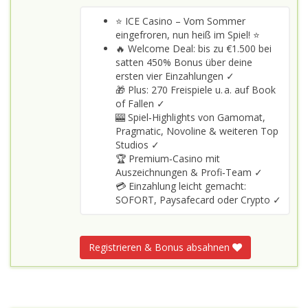
⭐ ICE Casino – Vom Sommer
eingefroren, nun heiß im Spiel! ⭐
🔥 Welcome Deal: bis zu €1.500 bei
satten 450% Bonus über deine
ersten vier Einzahlungen ✓
🎁 Plus: 270 Freispiele u. a. auf Book
of Fallen ✓
🎰 Spiel‑Highlights von Gamomat,
Pragmatic, Novoline & weiteren Top
Studios ✓
🏆 Premium‑Casino mit
Auszeichnungen & Profi‑Team ✓
💳 Einzahlung leicht gemacht:
SOFORT, Paysafecard oder Crypto ✓
Registrieren & Bonus absahnen