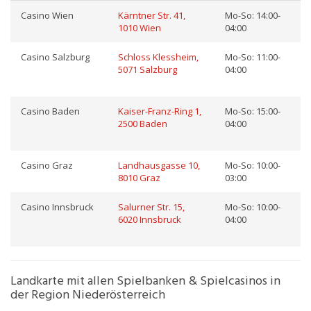
Casino Wien
Kärntner Str. 41,
Mo-So: 14:00-
1010 Wien
04:00
Casino Salzburg
Schloss Klessheim,
Mo-So: 11:00-
5071 Salzburg
04:00
Casino Baden
Kaiser-Franz-Ring 1,
Mo-So: 15:00-
2500 Baden
04:00
Casino Graz
Landhausgasse 10,
Mo-So: 10:00-
8010 Graz
03:00
Casino Innsbruck
Salurner Str. 15,
Mo-So: 10:00-
6020 Innsbruck
04:00
Landkarte mit allen Spielbanken & Spielcasinos in
der Region Niederösterreich