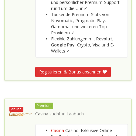
und persönlicher Premium-Support
rund um die Uhr ✓
Tausende Premium-Slots von
Novomatic, Pragmatic Play,
Gamomat und weiteren Top-
Providern ✓
Flexible Zahlungen mit
Revolut
,
Google Pay
, Crypto, Visa und E-
Wallets ✓
Registrieren & Bonus absahnen
Premium
online
Casina
sucht in
Laabach
Casina
Casino: Exklusive Online