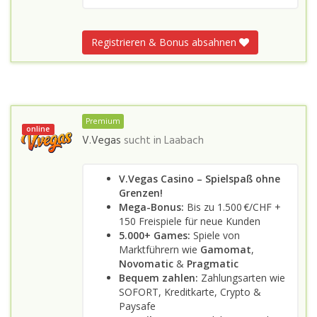
Registrieren & Bonus absahnen
Premium
online
V.Vegas
sucht in
Laabach
V.Vegas Casino – Spielspaß ohne
Grenzen!
Mega-Bonus:
Bis zu 1.500 €/CHF +
150 Freispiele für neue Kunden
5.000+ Games:
Spiele von
Marktführern wie
Gamomat
,
Novomatic
&
Pragmatic
Bequem zahlen:
Zahlungsarten wie
SOFORT, Kreditkarte, Crypto &
Paysafe