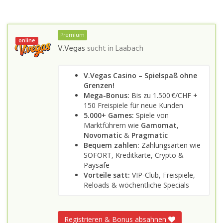
Premium
online
V.Vegas
sucht in
Laabach
V.Vegas Casino – Spielspaß ohne
Grenzen!
Mega-Bonus:
Bis zu 1.500 €/CHF +
150 Freispiele für neue Kunden
5.000+ Games:
Spiele von
Marktführern wie
Gamomat
,
Novomatic
&
Pragmatic
Bequem zahlen:
Zahlungsarten wie
SOFORT, Kreditkarte, Crypto &
Paysafe
Vorteile satt:
VIP-Club, Freispiele,
Reloads & wöchentliche Specials
Registrieren & Bonus absahnen