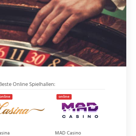
Beste Online Spielhallen:
online
online
asina
MAD Casino