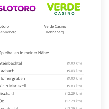
lotoro
Verde Casino
henneberg
Thenneberg
Spielhallen in meiner Nähe:
Steinbachtal
(9.83 km)
Laabach
(9.83 km)
Höfnergraben
(9.83 km)
Klein-Mariazell
(9.83 km)
Gschaid
(12.29 km)
Öd
(12.29 km)
Lengbachl
(12.29 km)