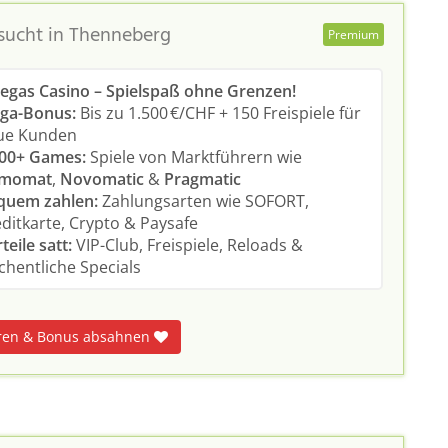
sucht in
Thenneberg
Premium
egas Casino – Spielspaß ohne Grenzen!
ga-Bonus:
Bis zu 1.500 €/CHF + 150 Freispiele für
ue Kunden
000+ Games:
Spiele von Marktführern wie
momat
,
Novomatic
&
Pragmatic
quem zahlen:
Zahlungsarten wie SOFORT,
ditkarte, Crypto & Paysafe
teile satt:
VIP-Club, Freispiele, Reloads &
hentliche Specials
eren & Bonus absahnen