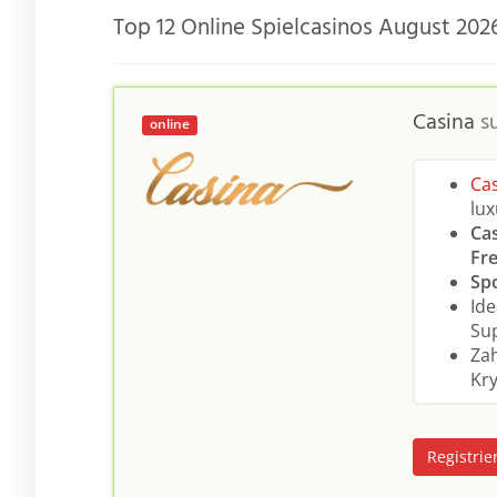
Top 12 Online Spielcasinos August 202
Casina
s
online
Ca
lu
Ca
Fre
Sp
Ide
Su
Zah
Kr
Registri