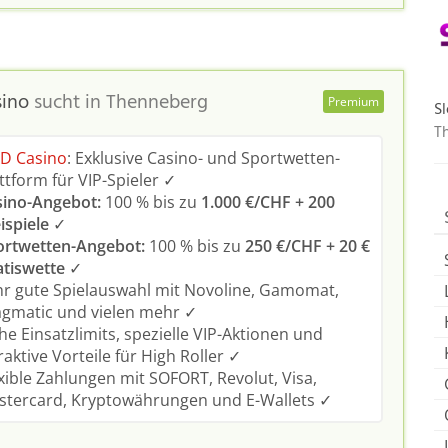
ino
sucht in
Thenneberg
Premium
S
T
D Casino
: Exklusive Casino- und Sportwetten-
ttform für VIP-Spieler ✓
sino-Angebot:
100 % bis zu
1.000 €/CHF + 200
ispiele
✓
ortwetten-Angebot:
100 % bis zu
250 €/CHF + 20 €
atiswette
✓
hr gute Spielauswahl mit Novoline, Gamomat,
agmatic und vielen mehr ✓
e Einsatzlimits, spezielle VIP-Aktionen und
raktive Vorteile für High Roller ✓
xible Zahlungen mit SOFORT, Revolut, Visa,
stercard, Kryptowährungen und E-Wallets ✓