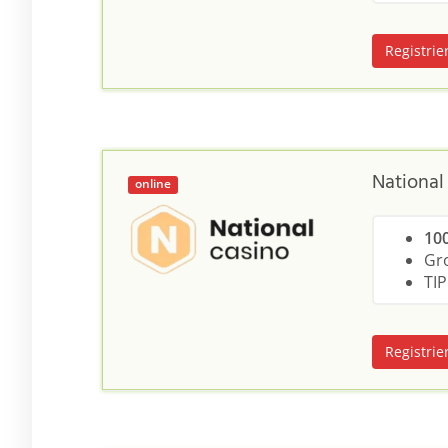
Registri
National
online
10
Gr
TIP
Registri