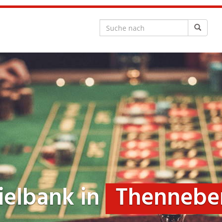
ielbank in
Thennebe