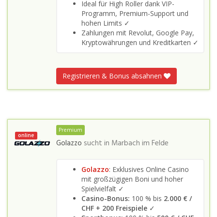
Ideal für High Roller dank VIP-
Programm, Premium-Support und
hohen Limits ✓
Zahlungen mit Revolut, Google Pay,
Kryptowährungen und Kreditkarten ✓
Registrieren & Bonus absahnen
Premium
online
Golazzo
sucht in
Marbach im Felde
Golazzo
: Exklusives Online Casino
mit großzügigen Boni und hoher
Spielvielfalt ✓
Casino-Bonus:
100 % bis
2.000 € /
CHF + 200 Freispiele
✓