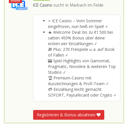
online
ICE Casino
sucht in
Marbach im Felde
⭐ ICE Casino – Vom Sommer
eingefroren, nun heiß im Spiel! ⭐
🔥 Welcome Deal: bis zu €1.500 bei
satten 450% Bonus über deine
ersten vier Einzahlungen ✓
🎁 Plus: 270 Freispiele u. a. auf Book
of Fallen ✓
🎰 Spiel‑Highlights von Gamomat,
Pragmatic, Novoline & weiteren Top
Studios ✓
🏆 Premium‑Casino mit
Auszeichnungen & Profi‑Team ✓
💳 Einzahlung leicht gemacht:
SOFORT, Paysafecard oder Crypto ✓
Registrieren & Bonus absahnen