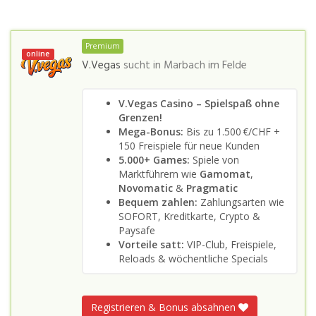
Premium
online
V.Vegas
sucht in
Marbach im Felde
V.Vegas Casino – Spielspaß ohne
Grenzen!
Mega-Bonus:
Bis zu 1.500 €/CHF +
150 Freispiele für neue Kunden
5.000+ Games:
Spiele von
Marktführern wie
Gamomat
,
Novomatic
&
Pragmatic
Bequem zahlen:
Zahlungsarten wie
SOFORT, Kreditkarte, Crypto &
Paysafe
Vorteile satt:
VIP-Club, Freispiele,
Reloads & wöchentliche Specials
Registrieren & Bonus absahnen