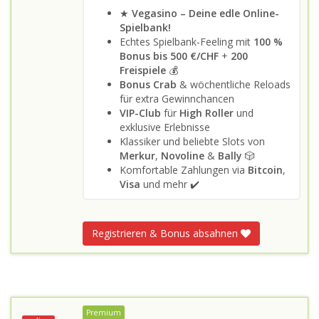
★
Vegasino – Deine edle Online-
Spielbank!
Echtes Spielbank-Feeling mit
100 %
Bonus bis 500 €/CHF
+
200
Freispiele
💰
Bonus Crab
& wöchentliche Reloads
für extra Gewinnchancen
VIP-Club
für
High Roller
und
exklusive Erlebnisse
Klassiker und beliebte Slots von
Merkur
,
Novoline
&
Bally
🎲
Komfortable Zahlungen via
Bitcoin
,
Visa
und mehr ✔️
Registrieren & Bonus absahnen
Premium