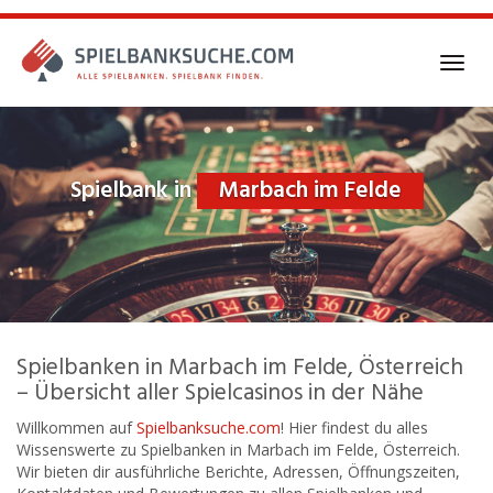
Skip
to
main
Toggl
content
navig
Spielbank in
Marbach im Felde
Spielbanken in Marbach im Felde, Österreich
– Übersicht aller Spielcasinos in der Nähe
Willkommen auf
Spielbanksuche.com
! Hier findest du alles
Wissenswerte zu Spielbanken in Marbach im Felde, Österreich.
Wir bieten dir ausführliche Berichte, Adressen, Öffnungszeiten,