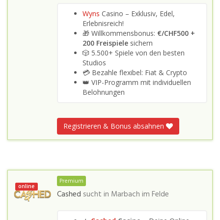
Wyns
Casino – Exklusiv, Edel,
Erlebnisreich!
🎁 Willkommensbonus:
€/CHF500 +
200 Freispiele
sichern
🎲 5.500+ Spiele von den besten
Studios
💳 Bezahle flexibel: Fiat & Crypto
👑 VIP-Programm mit individuellen
Belohnungen
Registrieren & Bonus absahnen
Premium
online
Cashed
sucht in
Marbach im Felde