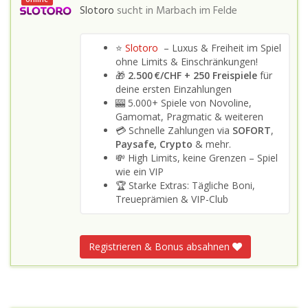
Slotoro
sucht in
Marbach im Felde
⭐
Slotoro
– Luxus & Freiheit im Spiel
ohne Limits & Einschränkungen!
🎁
2.500 €/CHF + 250 Freispiele
für
deine ersten Einzahlungen
🎰 5.000+ Spiele von Novoline,
Gamomat, Pragmatic & weiteren
💳 Schnelle Zahlungen via
SOFORT
,
Paysafe, Crypto
& mehr.
💸 High Limits, keine Grenzen – Spiel
wie ein VIP
🏆 Starke Extras: Tägliche Boni,
Treueprämien & VIP-Club
Registrieren & Bonus absahnen