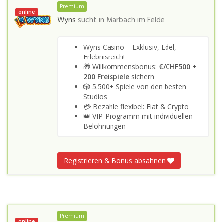
Premium
online
Wyns
sucht in
Marbach im Felde
Wyns Casino – Exklusiv, Edel,
Erlebnisreich!
🎁 Willkommensbonus:
€/CHF500 +
200 Freispiele
sichern
🎲 5.500+ Spiele von den besten
Studios
💳 Bezahle flexibel: Fiat & Crypto
👑 VIP-Programm mit individuellen
Belohnungen
Registrieren & Bonus absahnen
Premium
online