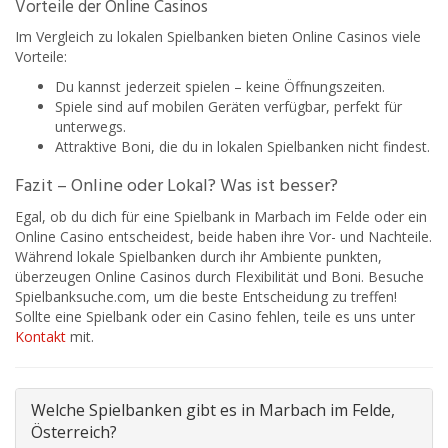
Vorteile der Online Casinos
Im Vergleich zu lokalen Spielbanken bieten Online Casinos viele
Vorteile:
Du kannst jederzeit spielen – keine Öffnungszeiten.
Spiele sind auf mobilen Geräten verfügbar, perfekt für
unterwegs.
Attraktive Boni, die du in lokalen Spielbanken nicht findest.
Fazit – Online oder Lokal? Was ist besser?
Egal, ob du dich für eine Spielbank in Marbach im Felde oder ein
Online Casino entscheidest, beide haben ihre Vor- und Nachteile.
Während lokale Spielbanken durch ihr Ambiente punkten,
überzeugen Online Casinos durch Flexibilität und Boni. Besuche
Spielbanksuche.com, um die beste Entscheidung zu treffen!
Sollte eine Spielbank oder ein Casino fehlen, teile es uns unter
Kontakt
mit.
Welche Spielbanken gibt es in Marbach im Felde,
Österreich?