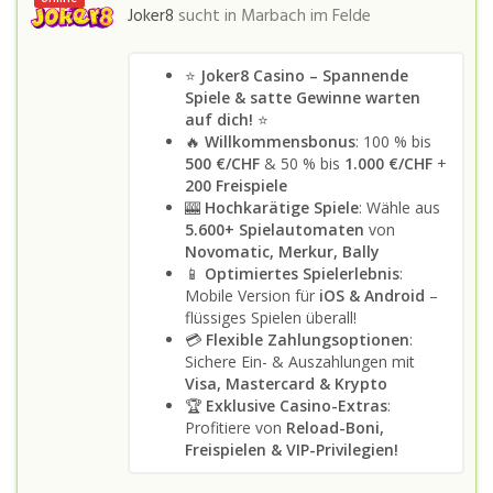
Joker8
sucht in
Marbach im Felde
⭐
Joker8 Casino – Spannende
Spiele & satte Gewinne warten
auf dich!
⭐
🔥
Willkommensbonus
: 100 % bis
500 €/CHF
& 50 % bis
1.000 €/CHF
+
200 Freispiele
🎰
Hochkarätige Spiele
: Wähle aus
5.600+ Spielautomaten
von
Novomatic, Merkur, Bally
📱
Optimiertes Spielerlebnis
:
Mobile Version für
iOS & Android
–
flüssiges Spielen überall!
💳
Flexible Zahlungsoptionen
:
Sichere Ein- & Auszahlungen mit
Visa, Mastercard & Krypto
🏆
Exklusive Casino-Extras
:
Profitiere von
Reload-Boni,
Freispielen & VIP-Privilegien!