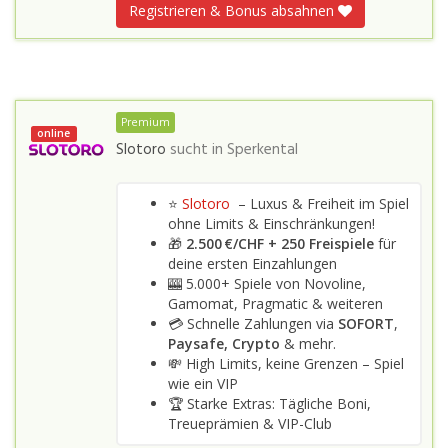
Registrieren & Bonus absahnen
Premium
online
Slotoro
sucht in
Sperkental
⭐
Slotoro
– Luxus & Freiheit im Spiel
ohne Limits & Einschränkungen!
🎁
2.500 €/CHF + 250 Freispiele
für
deine ersten Einzahlungen
🎰 5.000+ Spiele von Novoline,
Gamomat, Pragmatic & weiteren
💳 Schnelle Zahlungen via
SOFORT
,
Paysafe, Crypto
& mehr.
💸 High Limits, keine Grenzen – Spiel
wie ein VIP
🏆 Starke Extras: Tägliche Boni,
Treueprämien & VIP-Club