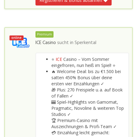
Registrieren & Bonus absahnen
Premium
online
ICE Casino
sucht in
Sperkental
⭐
ICE
Casino – Vom Sommer
eingefroren, nun heiß im Spiel! ⭐
🔥 Welcome Deal: bis zu €1.500 bei
satten 450% Bonus über deine
ersten vier Einzahlungen ✓
🎁 Plus: 270 Freispiele u. a. auf Book
of Fallen ✓
🎰 Spiel‑Highlights von Gamomat,
Pragmatic, Novoline & weiteren Top
Studios ✓
🏆 Premium‑Casino mit
Auszeichnungen & Profi‑Team ✓
💳 Einzahlung leicht gemacht: