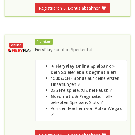
Registrieren & Bonus absahnen
Premium
online
FieryPlay
sucht in
Sperkental
★
FieryPlay Online Spielbank
>
Dein Spielerlebnis beginnt hier!
1500€/CHF Bonus
auf deine ersten
Einzahlungen ✓
225 Freispiele
, z.B. bei
Faust
✓
Novomatic & Pragmatic
– alle
beliebten Spielbank Slots ✓
Von den Machern von
VulkanVegas
✓