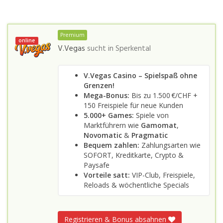
Premium
online
V.Vegas
sucht in
Sperkental
V.Vegas Casino – Spielspaß ohne
Grenzen!
Mega-Bonus:
Bis zu 1.500 €/CHF +
150 Freispiele für neue Kunden
5.000+ Games:
Spiele von
Marktführern wie
Gamomat
,
Novomatic
&
Pragmatic
Bequem zahlen:
Zahlungsarten wie
SOFORT, Kreditkarte, Crypto &
Paysafe
Vorteile satt:
VIP-Club, Freispiele,
Reloads & wöchentliche Specials
Registrieren & Bonus absahnen