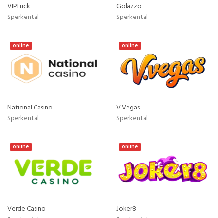
VIPLuck
Golazzo
Sperkental
Sperkental
online
online
National Casino
V.Vegas
Sperkental
Sperkental
online
online
Verde Casino
Joker8