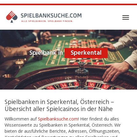
Skip
to
main
Toggl
content
navig
Spielbank in
Sperkental
Spielbanken in Sperkental, Österreich –
Übersicht aller Spielcasinos in der Nähe
Willkommen auf
Spielbanksuche.com
! Hier findest du alles
Wissenswerte zu Spielbanken in Sperkental, Österreich. Wir
bieten dir ausführliche Berichte, Adressen, Öffnungszeiten,