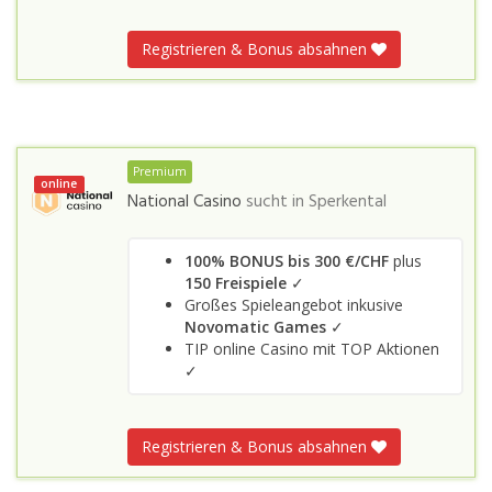
Registrieren & Bonus absahnen
Premium
online
National Casino
sucht in
Sperkental
100% BONUS bis 300 €/CHF
plus
150 Freispiele
✓
Großes Spieleangebot inkusive
Novomatic Games
✓
TIP online Casino mit TOP Aktionen
✓
Registrieren & Bonus absahnen