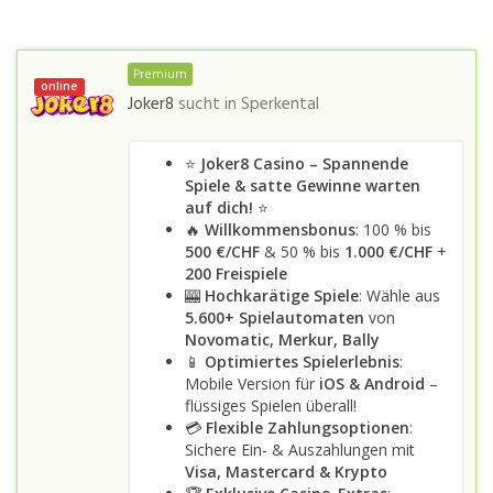
Premium
online
Joker8
sucht in
Sperkental
⭐
Joker8 Casino – Spannende
Spiele & satte Gewinne warten
auf dich!
⭐
🔥
Willkommensbonus
: 100 % bis
500 €/CHF
& 50 % bis
1.000 €/CHF
+
200 Freispiele
🎰
Hochkarätige Spiele
: Wähle aus
5.600+ Spielautomaten
von
Novomatic, Merkur, Bally
📱
Optimiertes Spielerlebnis
:
Mobile Version für
iOS & Android
–
flüssiges Spielen überall!
💳
Flexible Zahlungsoptionen
:
Sichere Ein- & Auszahlungen mit
Visa, Mastercard & Krypto