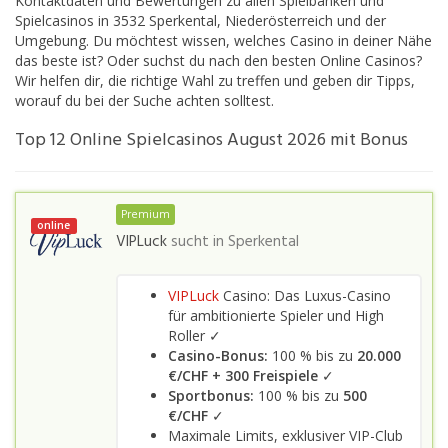
Kontaktdaten und Bewertungen zu allen Spielbanken und
Spielcasinos in 3532 Sperkental, Niederösterreich und der
Umgebung. Du möchtest wissen, welches Casino in deiner Nähe
das beste ist? Oder suchst du nach den besten Online Casinos?
Wir helfen dir, die richtige Wahl zu treffen und geben dir Tipps,
worauf du bei der Suche achten solltest.
Top 12 Online Spielcasinos August 2026 mit Bonus
Premium
online
VIPLuck
sucht in
Sperkental
VIPLuck
Casino: Das Luxus-Casino
für ambitionierte Spieler und High
Roller ✓
Casino-Bonus:
100 % bis zu
20.000
€/CHF + 300 Freispiele
✓
Sportbonus:
100 % bis zu
500
€/CHF
✓
Maximale Limits, exklusiver VIP-Club