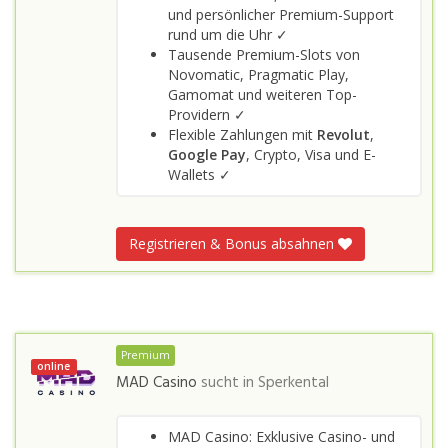
und persönlicher Premium-Support
rund um die Uhr ✓
Tausende Premium-Slots von
Novomatic, Pragmatic Play,
Gamomat und weiteren Top-
Providern ✓
Flexible Zahlungen mit
Revolut
,
Google Pay
, Crypto, Visa und E-
Wallets ✓
Registrieren & Bonus absahnen
Premium
online
MAD Casino
sucht in
Sperkental
MAD Casino: Exklusive Casino- und