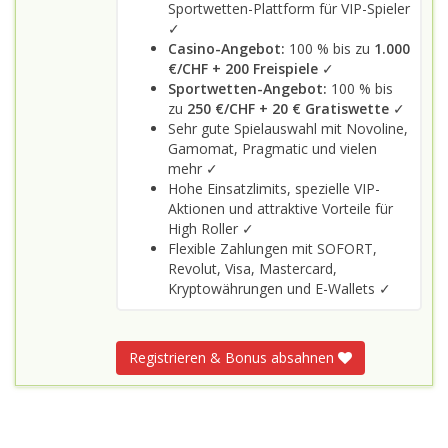
Sportwetten-Plattform für VIP-Spieler
✓
Casino-Angebot:
100 % bis zu
1.000
€/CHF + 200 Freispiele
✓
Sportwetten-Angebot:
100 % bis
zu
250 €/CHF + 20 € Gratiswette
✓
Sehr gute Spielauswahl mit Novoline,
Gamomat, Pragmatic und vielen
mehr ✓
Hohe Einsatzlimits, spezielle VIP-
Aktionen und attraktive Vorteile für
High Roller ✓
Flexible Zahlungen mit SOFORT,
Revolut, Visa, Mastercard,
Kryptowährungen und E-Wallets ✓
Registrieren & Bonus absahnen