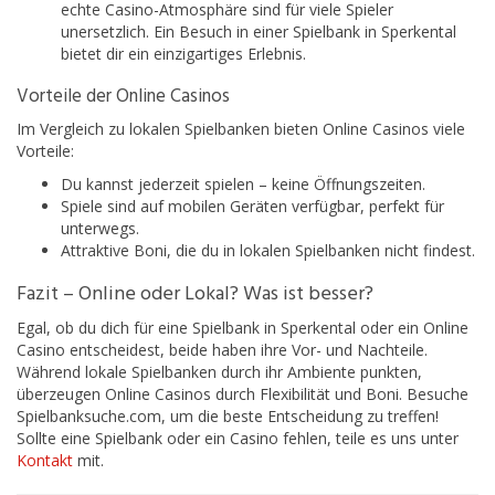
echte Casino-Atmosphäre sind für viele Spieler
unersetzlich. Ein Besuch in einer Spielbank in Sperkental
bietet dir ein einzigartiges Erlebnis.
Vorteile der Online Casinos
Im Vergleich zu lokalen Spielbanken bieten Online Casinos viele
Vorteile:
Du kannst jederzeit spielen – keine Öffnungszeiten.
Spiele sind auf mobilen Geräten verfügbar, perfekt für
unterwegs.
Attraktive Boni, die du in lokalen Spielbanken nicht findest.
Fazit – Online oder Lokal? Was ist besser?
Egal, ob du dich für eine Spielbank in Sperkental oder ein Online
Casino entscheidest, beide haben ihre Vor- und Nachteile.
Während lokale Spielbanken durch ihr Ambiente punkten,
überzeugen Online Casinos durch Flexibilität und Boni. Besuche
Spielbanksuche.com, um die beste Entscheidung zu treffen!
Sollte eine Spielbank oder ein Casino fehlen, teile es uns unter
Kontakt
mit.