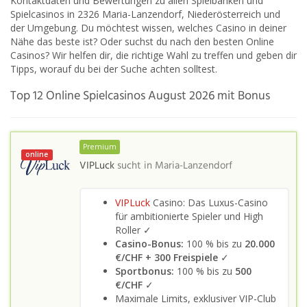
Kontaktdaten und Bewertungen zu allen Spielbanken und
Spielcasinos in 2326 Maria-Lanzendorf, Niederösterreich und
der Umgebung. Du möchtest wissen, welches Casino in deiner
Nähe das beste ist? Oder suchst du nach den besten Online
Casinos? Wir helfen dir, die richtige Wahl zu treffen und geben dir
Tipps, worauf du bei der Suche achten solltest.
Top 12 Online Spielcasinos August 2026 mit Bonus
Premium
online
VIPLuck
sucht in
Maria-Lanzendorf
VIPLuck
Casino: Das Luxus-Casino
für ambitionierte Spieler und High
Roller ✓
Casino-Bonus:
100 % bis zu
20.000
€/CHF + 300 Freispiele
✓
Sportbonus:
100 % bis zu
500
€/CHF
✓
Maximale Limits, exklusiver VIP-Club