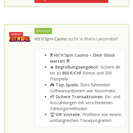
Premium
online
Hit’n’Spin Casino
sucht in
Maria-Lanzendorf
🃏 Hit’n’Spin Casino – Dein Glück
wartet! 🃏
🔥
Begrüßungsangebot:
Sichere dir
bis zu
800 €/CHF
Bonus und 200
Freispiele
🎮
Top-Spiele:
Slots führenden
Softwareanbietern wie Novomatic
💳
Sichere Transaktionen:
Ein- und
Auszahlungen mit verschiedenen
Zahlungsmethoden
🏆
VIP-Vorteile:
Profitiere von einem
umfangreichen Treueprogramm