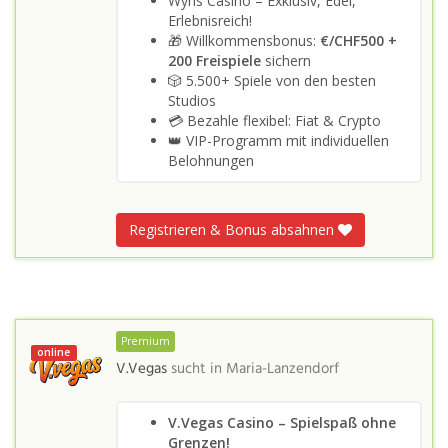
Wyns Casino – Exklusiv, Edel,
Erlebnisreich!
🎁 Willkommensbonus:
€/CHF500 +
200 Freispiele
sichern
🎲 5.500+ Spiele von den besten
Studios
💳 Bezahle flexibel: Fiat & Crypto
👑 VIP-Programm mit individuellen
Belohnungen
Registrieren & Bonus absahnen
Premium
online
V.Vegas
sucht in
Maria-Lanzendorf
V.Vegas Casino – Spielspaß ohne
Grenzen!