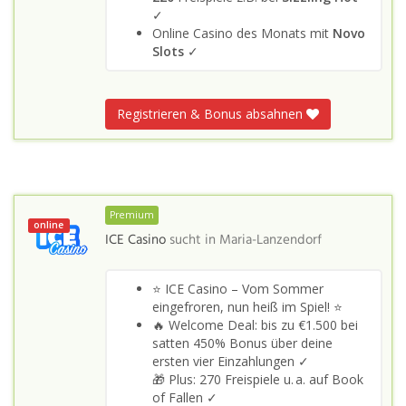
✓
Online Casino des Monats mit
Novo
Slots
✓
Registrieren & Bonus absahnen
Premium
online
ICE Casino
sucht in
Maria-Lanzendorf
⭐ ICE Casino – Vom Sommer
eingefroren, nun heiß im Spiel! ⭐
🔥 Welcome Deal: bis zu €1.500 bei
satten 450% Bonus über deine
ersten vier Einzahlungen ✓
🎁 Plus: 270 Freispiele u. a. auf Book
of Fallen ✓