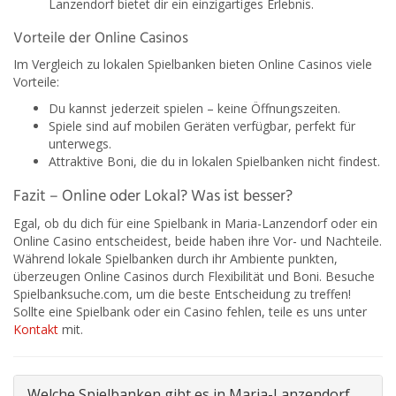
Lanzendorf bietet dir ein einzigartiges Erlebnis.
Vorteile der Online Casinos
Im Vergleich zu lokalen Spielbanken bieten Online Casinos viele
Vorteile:
Du kannst jederzeit spielen – keine Öffnungszeiten.
Spiele sind auf mobilen Geräten verfügbar, perfekt für
unterwegs.
Attraktive Boni, die du in lokalen Spielbanken nicht findest.
Fazit – Online oder Lokal? Was ist besser?
Egal, ob du dich für eine Spielbank in Maria-Lanzendorf oder ein
Online Casino entscheidest, beide haben ihre Vor- und Nachteile.
Während lokale Spielbanken durch ihr Ambiente punkten,
überzeugen Online Casinos durch Flexibilität und Boni. Besuche
Spielbanksuche.com, um die beste Entscheidung zu treffen!
Sollte eine Spielbank oder ein Casino fehlen, teile es uns unter
Kontakt
mit.
Welche Spielbanken gibt es in Maria-Lanzendorf,