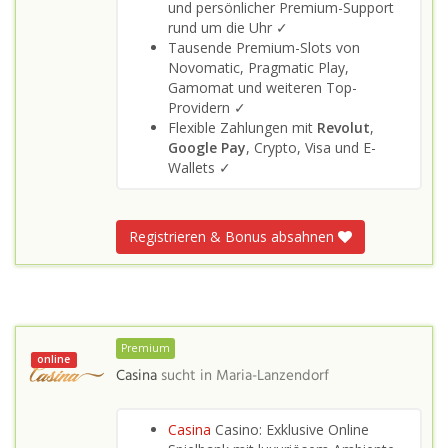
und persönlicher Premium-Support
rund um die Uhr ✓
Tausende Premium-Slots von
Novomatic, Pragmatic Play,
Gamomat und weiteren Top-
Providern ✓
Flexible Zahlungen mit
Revolut
,
Google Pay
, Crypto, Visa und E-
Wallets ✓
Registrieren & Bonus absahnen
Premium
online
Casina
sucht in
Maria-Lanzendorf
Casina
Casino: Exklusive Online