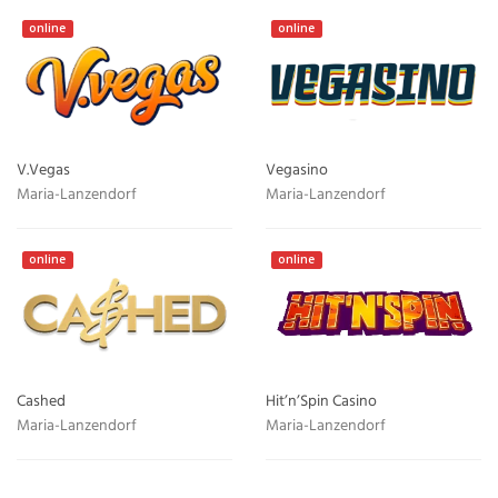
online
online
V.Vegas
Vegasino
Maria-Lanzendorf
Maria-Lanzendorf
online
online
Cashed
Hit’n’Spin Casino
Maria-Lanzendorf
Maria-Lanzendorf