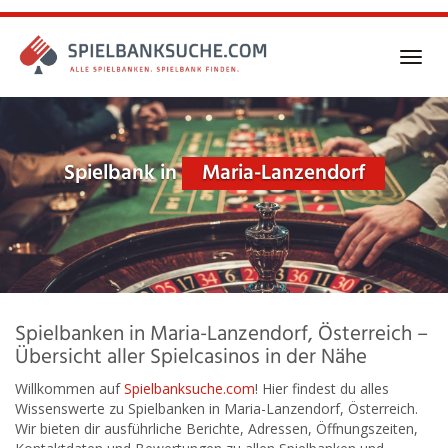
Skip
to
main
Toggl
content
navig
Spielbank in
Maria-Lanzendorf
Spielbanken in Maria-Lanzendorf, Österreich –
Übersicht aller Spielcasinos in der Nähe
Willkommen auf
Spielbanksuche.com
! Hier findest du alles
Wissenswerte zu Spielbanken in Maria-Lanzendorf, Österreich.
Wir bieten dir ausführliche Berichte, Adressen, Öffnungszeiten,