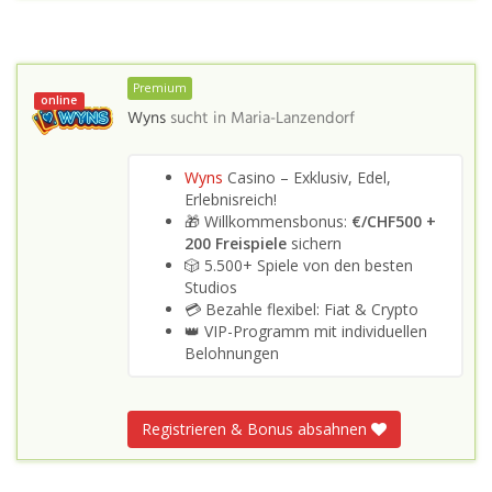
Premium
online
Wyns
sucht in
Maria-Lanzendorf
Wyns
Casino – Exklusiv, Edel,
Erlebnisreich!
🎁 Willkommensbonus:
€/CHF500 +
200 Freispiele
sichern
🎲 5.500+ Spiele von den besten
Studios
💳 Bezahle flexibel: Fiat & Crypto
👑 VIP-Programm mit individuellen
Belohnungen
Registrieren & Bonus absahnen