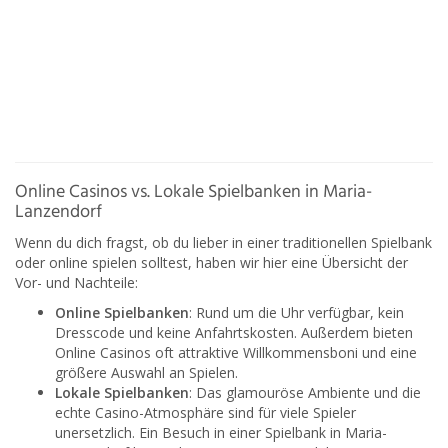
Online Casinos vs. Lokale Spielbanken in Maria-
Lanzendorf
Wenn du dich fragst, ob du lieber in einer traditionellen Spielbank
oder online spielen solltest, haben wir hier eine Übersicht der
Vor- und Nachteile:
Online Spielbanken
: Rund um die Uhr verfügbar, kein
Dresscode und keine Anfahrtskosten. Außerdem bieten
Online Casinos oft attraktive Willkommensboni und eine
größere Auswahl an Spielen.
Lokale Spielbanken
: Das glamouröse Ambiente und die
echte Casino-Atmosphäre sind für viele Spieler
unersetzlich. Ein Besuch in einer Spielbank in Maria-