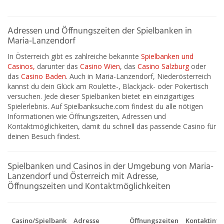
Adressen und Öffnungszeiten der Spielbanken in
Maria-Lanzendorf
In Österreich gibt es zahlreiche bekannte
Spielbanken und
Casinos,
darunter das
Casino Wien
, das
Casino Salzburg
oder
das
Casino Baden
. Auch in Maria-Lanzendorf, Niederösterreich
kannst du dein Glück am Roulette-, Blackjack- oder Pokertisch
versuchen. Jede dieser Spielbanken bietet ein einzigartiges
Spielerlebnis. Auf Spielbanksuche.com findest du alle nötigen
Informationen wie Öffnungszeiten, Adressen und
Kontaktmöglichkeiten, damit du schnell das passende Casino für
deinen Besuch findest.
Spielbanken und Casinos in der Umgebung von Maria-
Lanzendorf und Österreich mit Adresse,
Öffnungszeiten und Kontaktmöglichkeiten
Casino/Spielbank
Adresse
Öffnungszeiten
Kontaktinf