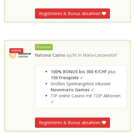
Registrieren & Bonus absahnen
Premium
online
National Casino
sucht in
Maria-Lanzendorf
100% BONUS bis 300 €/CHF
plus
150 Freispiele
✓
Großes Spieleangebot inkusive
Novomatic Games
✓
TIP online Casino mit TOP Aktionen
✓
Registrieren & Bonus absahnen