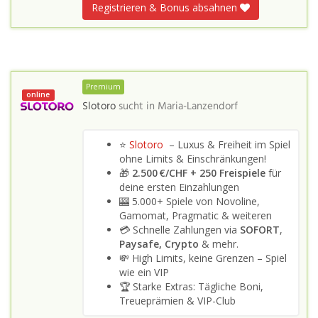
Registrieren & Bonus absahnen
Premium
online
Slotoro
sucht in
Maria-Lanzendorf
⭐
Slotoro
– Luxus & Freiheit im Spiel
ohne Limits & Einschränkungen!
🎁
2.500 €/CHF + 250 Freispiele
für
deine ersten Einzahlungen
🎰 5.000+ Spiele von Novoline,
Gamomat, Pragmatic & weiteren
💳 Schnelle Zahlungen via
SOFORT
,
Paysafe, Crypto
& mehr.
💸 High Limits, keine Grenzen – Spiel
wie ein VIP
🏆 Starke Extras: Tägliche Boni,
Treueprämien & VIP-Club