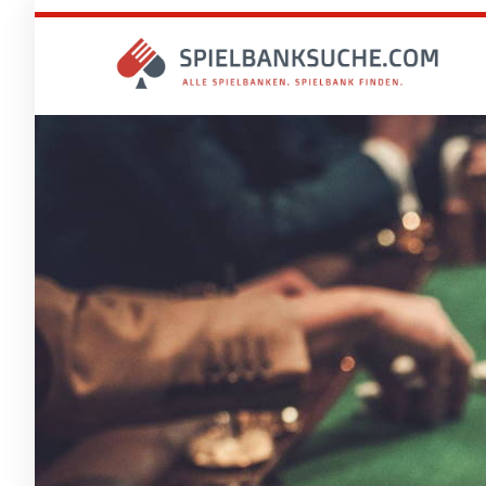
Skip
to
main
content