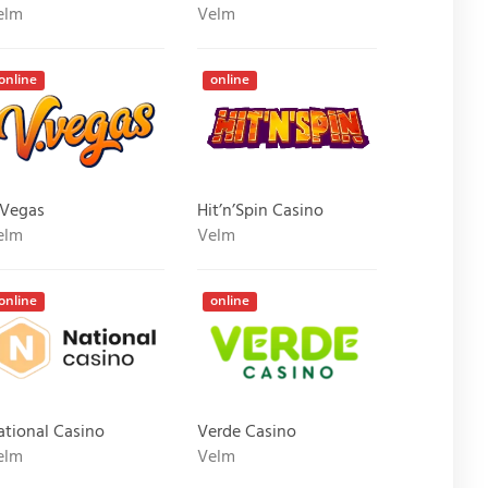
elm
Velm
online
online
.Vegas
Hit’n’Spin Casino
elm
Velm
online
online
ational Casino
Verde Casino
elm
Velm