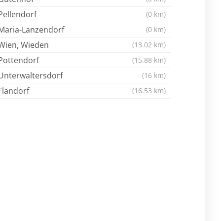
Pellendorf
(0 km)
Maria-Lanzendorf
(0 km)
Wien, Wieden
(13.02 km)
Pottendorf
(15.88 km)
Unterwaltersdorf
(16 km)
Flandorf
(16.53 km)