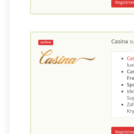
Registri
Casina
s
online
Ca
lu
Ca
Fre
Sp
Ide
Su
Zah
Kr
Registri