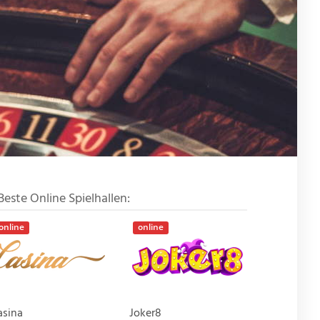
Beste Online Spielhallen:
online
online
asina
Joker8