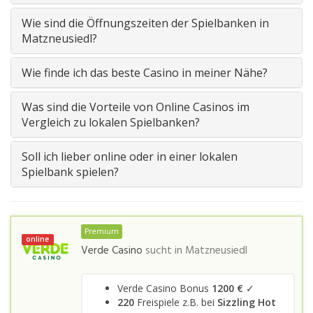
Wie sind die Öffnungszeiten der Spielbanken in
Matzneusiedl?
Wie finde ich das beste Casino in meiner Nähe?
Was sind die Vorteile von Online Casinos im
Vergleich zu lokalen Spielbanken?
Soll ich lieber online oder in einer lokalen
Spielbank spielen?
Premium
online
Verde Casino
sucht in
Matzneusiedl
Verde Casino Bonus
1200 €
✓
220
Freispiele z.B. bei
Sizzling Hot