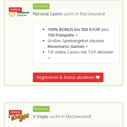
Premium
online
National Casino
sucht in
Matzneusiedl
100% BONUS bis 300 €/CHF
plus
150 Freispiele
✓
Großes Spieleangebot inkusive
Novomatic Games
✓
TIP online Casino mit TOP Aktionen
✓
Registrieren & Bonus absahnen
Premium
online
V.Vegas
sucht in
Matzneusiedl