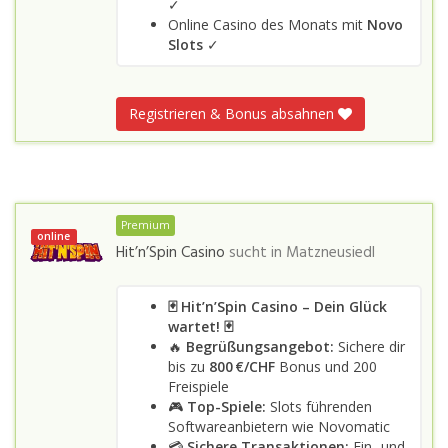
✓
Online Casino des Monats mit
Novo
Slots
✓
Registrieren & Bonus absahnen
Premium
online
Hit’n’Spin Casino
sucht in
Matzneusiedl
🃏 Hit’n’Spin Casino – Dein Glück
wartet! 🃏
🔥
Begrüßungsangebot:
Sichere dir
bis zu
800 €/CHF
Bonus und 200
Freispiele
🎮
Top-Spiele:
Slots führenden
Softwareanbietern wie Novomatic
💳
Sichere Transaktionen:
Ein- und