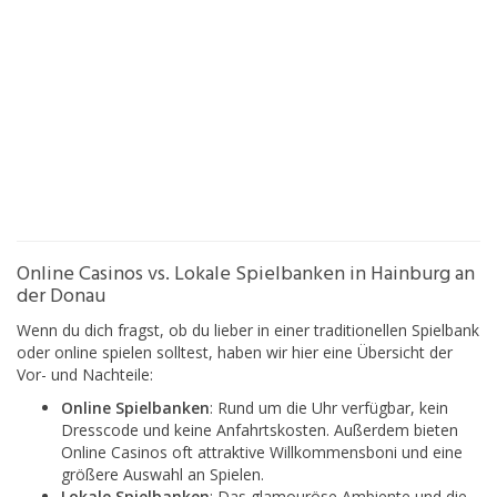
Online Casinos vs. Lokale Spielbanken in Hainburg an
der Donau
Wenn du dich fragst, ob du lieber in einer traditionellen Spielbank
oder online spielen solltest, haben wir hier eine Übersicht der
Vor- und Nachteile:
Online Spielbanken
: Rund um die Uhr verfügbar, kein
Dresscode und keine Anfahrtskosten. Außerdem bieten
Online Casinos oft attraktive Willkommensboni und eine
größere Auswahl an Spielen.
Lokale Spielbanken
: Das glamouröse Ambiente und die