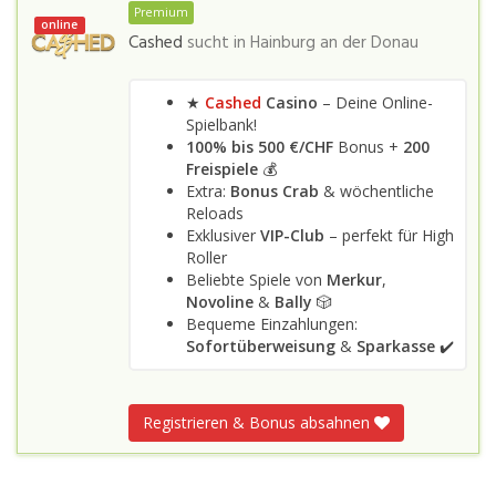
Premium
online
Cashed
sucht in
Hainburg an der Donau
★
Cashed
Casino
– Deine Online-
Spielbank!
100% bis 500 €/CHF
Bonus +
200
Freispiele
💰
Extra:
Bonus Crab
& wöchentliche
Reloads
Exklusiver
VIP-Club
– perfekt für High
Roller
Beliebte Spiele von
Merkur
,
Novoline
&
Bally
🎲
Bequeme Einzahlungen:
Sofortüberweisung
&
Sparkasse
✔️
Registrieren & Bonus absahnen