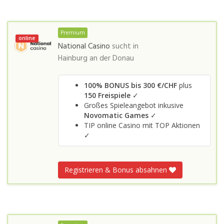
Premium
online
National Casino
sucht in
Hainburg an der Donau
100% BONUS bis 300 €/CHF
plus
150 Freispiele
✓
Großes Spieleangebot inkusive
Novomatic Games
✓
TIP online Casino mit TOP Aktionen
✓
Registrieren & Bonus absahnen