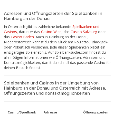
Adressen und Öffnungszeiten der Spielbanken in
Hainburg an der Donau
In Österreich gibt es zahlreiche bekannte
Spielbanken und
Casinos,
darunter das
Casino Wien
, das
Casino Salzburg
oder
das
Casino Baden
. Auch in Hainburg an der Donau,
Niederösterreich kannst du dein Glück am Roulette-, Blackjack-
oder Pokertisch versuchen. Jede dieser Spielbanken bietet ein
einzigartiges Spielerlebnis. Auf Spielbanksuche.com findest du
alle nötigen Informationen wie Öffnungszeiten, Adressen und
Kontaktmöglichkeiten, damit du schnell das passende Casino für
deinen Besuch findest.
Spielbanken und Casinos in der Umgebung von
Hainburg an der Donau und Österreich mit Adresse,
Öffnungszeiten und Kontaktmöglichkeiten
Casino/Spielbank
Adresse
Öffnungszeiten