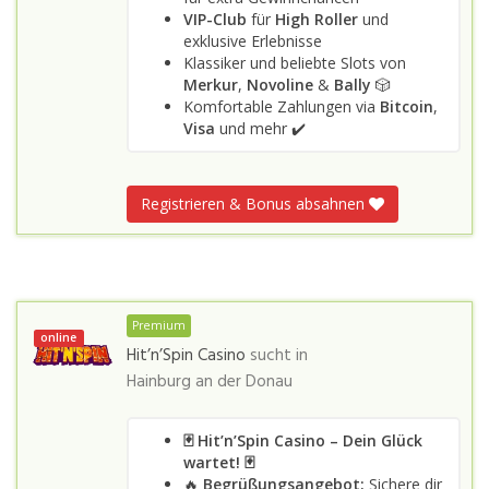
VIP-Club
für
High Roller
und
exklusive Erlebnisse
Klassiker und beliebte Slots von
Merkur
,
Novoline
&
Bally
🎲
Komfortable Zahlungen via
Bitcoin
,
Visa
und mehr ✔️
Registrieren & Bonus absahnen
Premium
online
Hit’n’Spin Casino
sucht in
Hainburg an der Donau
🃏 Hit’n’Spin Casino – Dein Glück
wartet! 🃏
🔥
Begrüßungsangebot:
Sichere dir