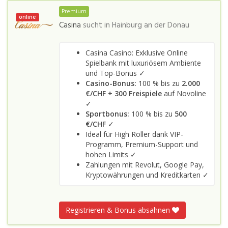
Premium
online
Casina
sucht in
Hainburg an der Donau
Casina Casino: Exklusive Online
Spielbank mit luxuriösem Ambiente
und Top-Bonus ✓
Casino-Bonus:
100 % bis zu
2.000
€/CHF + 300 Freispiele
auf Novoline
✓
Sportbonus:
100 % bis zu
500
€/CHF
✓
Ideal für High Roller dank VIP-
Programm, Premium-Support und
hohen Limits ✓
Zahlungen mit Revolut, Google Pay,
Kryptowährungen und Kreditkarten ✓
Registrieren & Bonus absahnen