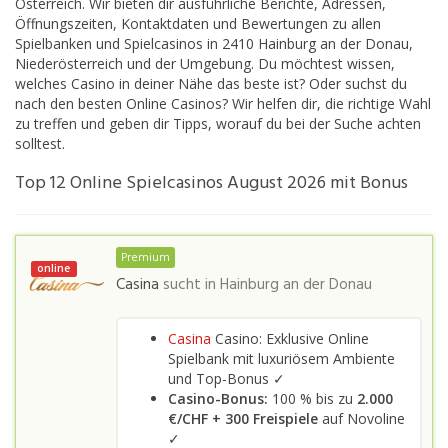
Österreich. Wir bieten dir ausführliche Berichte, Adressen,
Öffnungszeiten, Kontaktdaten und Bewertungen zu allen
Spielbanken und Spielcasinos in 2410 Hainburg an der Donau,
Niederösterreich und der Umgebung. Du möchtest wissen,
welches Casino in deiner Nähe das beste ist? Oder suchst du
nach den besten Online Casinos? Wir helfen dir, die richtige Wahl
zu treffen und geben dir Tipps, worauf du bei der Suche achten
solltest.
Top 12 Online Spielcasinos August 2026 mit Bonus
Premium
online
Casina
sucht in
Hainburg an der Donau
Casina
Casino: Exklusive Online
Spielbank mit luxuriösem Ambiente
und Top-Bonus ✓
Casino-Bonus:
100 % bis zu
2.000
€/CHF + 300 Freispiele
auf Novoline
✓