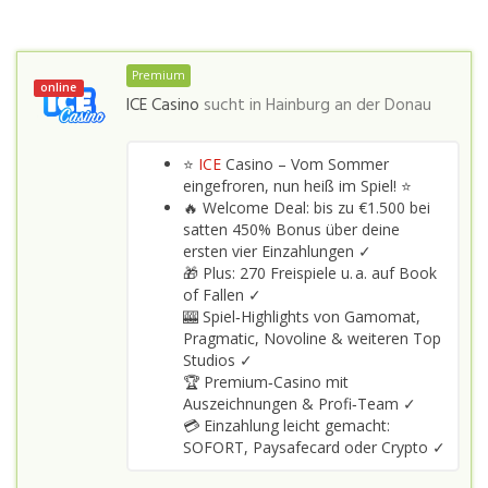
Premium
online
ICE Casino
sucht in
Hainburg an der Donau
⭐
ICE
Casino – Vom Sommer
eingefroren, nun heiß im Spiel! ⭐
🔥 Welcome Deal: bis zu €1.500 bei
satten 450% Bonus über deine
ersten vier Einzahlungen ✓
🎁 Plus: 270 Freispiele u. a. auf Book
of Fallen ✓
🎰 Spiel‑Highlights von Gamomat,
Pragmatic, Novoline & weiteren Top
Studios ✓
🏆 Premium‑Casino mit
Auszeichnungen & Profi‑Team ✓
💳 Einzahlung leicht gemacht:
SOFORT, Paysafecard oder Crypto ✓