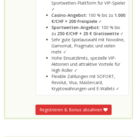
Sportwetten-Plattform für VIP-Spieler
✓
Casino-Angebot:
100 % bis zu
1.000
€/CHF + 200 Freispiele
✓
Sportwetten-Angebot:
100 % bis
zu
250 €/CHF + 20 € Gratiswette
✓
Sehr gute Spielauswahl mit Novoline,
Gamomat, Pragmatic und vielen
mehr ✓
Hohe Einsatzlimits, spezielle VIP-
Aktionen und attraktive Vorteile für
High Roller ✓
Flexible Zahlungen mit SOFORT,
Revolut, Visa, Mastercard,
Kryptowährungen und E-Wallets ✓
Registrieren & Bonus absahnen