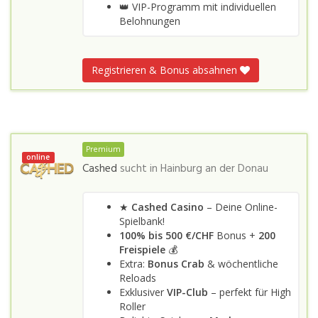
👑 VIP-Programm mit individuellen
Belohnungen
Registrieren & Bonus absahnen
Premium
online
Cashed
sucht in
Hainburg an der Donau
★
Cashed Casino
– Deine Online-
Spielbank!
100% bis 500 €/CHF
Bonus +
200
Freispiele
💰
Extra:
Bonus Crab
& wöchentliche
Reloads
Exklusiver
VIP-Club
– perfekt für High
Roller