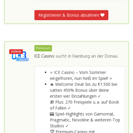
Registrieren & Bonus absahnen
Premium
online
ICE Casino
sucht in
Hainburg an der Donau
⭐ ICE Casino – Vom Sommer
eingefroren, nun heiß im Spiel! ⭐
🔥 Welcome Deal: bis zu €1.500 bei
satten 450% Bonus über deine
ersten vier Einzahlungen ✓
🎁 Plus: 270 Freispiele u. a. auf Book
of Fallen ✓
🎰 Spiel‑Highlights von Gamomat,
Pragmatic, Novoline & weiteren Top
Studios ✓
🏆 Premium‑Casino mit