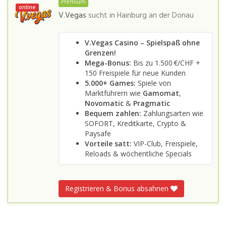
Premium
online
V.Vegas
sucht in
Hainburg an der Donau
V.Vegas Casino – Spielspaß ohne
Grenzen!
Mega-Bonus:
Bis zu 1.500 €/CHF +
150 Freispiele für neue Kunden
5.000+ Games:
Spiele von
Marktführern wie
Gamomat
,
Novomatic
&
Pragmatic
Bequem zahlen:
Zahlungsarten wie
SOFORT, Kreditkarte, Crypto &
Paysafe
Vorteile satt:
VIP-Club, Freispiele,
Reloads & wöchentliche Specials
Registrieren & Bonus absahnen