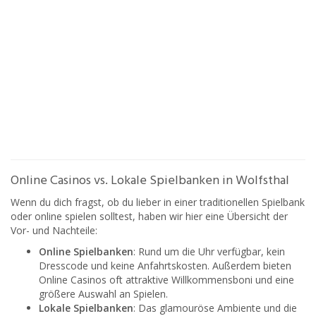
Online Casinos vs. Lokale Spielbanken in Wolfsthal
Wenn du dich fragst, ob du lieber in einer traditionellen Spielbank
oder online spielen solltest, haben wir hier eine Übersicht der
Vor- und Nachteile:
Online Spielbanken
: Rund um die Uhr verfügbar, kein
Dresscode und keine Anfahrtskosten. Außerdem bieten
Online Casinos oft attraktive Willkommensboni und eine
größere Auswahl an Spielen.
Lokale Spielbanken
: Das glamouröse Ambiente und die