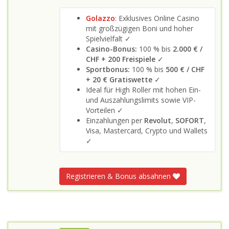
Golazzo
: Exklusives Online Casino
mit großzügigen Boni und hoher
Spielvielfalt ✓
Casino-Bonus:
100 % bis
2.000 € /
CHF + 200 Freispiele
✓
Sportbonus:
100 % bis
500 € / CHF
+ 20 € Gratiswette
✓
Ideal für High Roller mit hohen Ein-
und Auszahlungslimits sowie VIP-
Vorteilen ✓
Einzahlungen per
Revolut
,
SOFORT
,
Visa, Mastercard, Crypto und Wallets
✓
Registrieren & Bonus absahnen