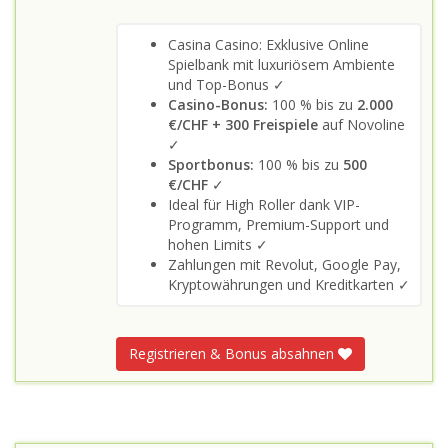
Casina Casino: Exklusive Online
Spielbank mit luxuriösem Ambiente
und Top-Bonus ✓
Casino-Bonus:
100 % bis zu
2.000
€/CHF + 300 Freispiele
auf Novoline
✓
Sportbonus:
100 % bis zu
500
€/CHF
✓
Ideal für High Roller dank VIP-
Programm, Premium-Support und
hohen Limits ✓
Zahlungen mit Revolut, Google Pay,
Kryptowährungen und Kreditkarten ✓
Registrieren & Bonus absahnen