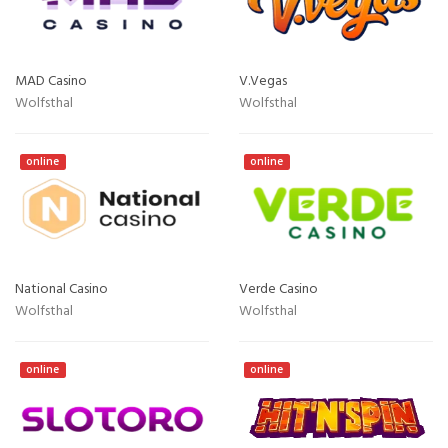
MAD Casino
V.Vegas
Wolfsthal
Wolfsthal
online
online
National Casino
Verde Casino
Wolfsthal
Wolfsthal
online
online