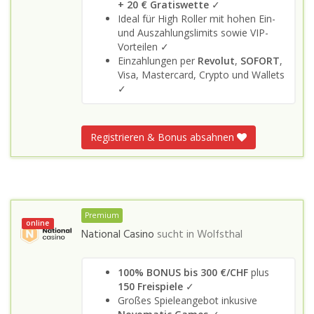
+ 20 € Gratiswette
✓
Ideal für High Roller mit hohen Ein-
und Auszahlungslimits sowie VIP-
Vorteilen ✓
Einzahlungen per
Revolut
,
SOFORT
,
Visa, Mastercard, Crypto und Wallets
✓
Registrieren & Bonus absahnen
Premium
online
National Casino
sucht in
Wolfsthal
100% BONUS bis 300 €/CHF
plus
150 Freispiele
✓
Großes Spieleangebot inkusive