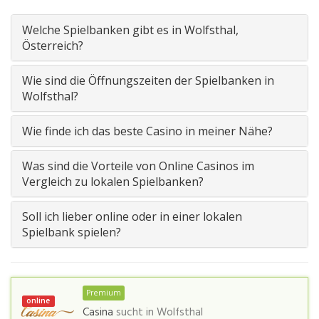
Welche Spielbanken gibt es in Wolfsthal,
Österreich?
Wie sind die Öffnungszeiten der Spielbanken in
Wolfsthal?
Wie finde ich das beste Casino in meiner Nähe?
Was sind die Vorteile von Online Casinos im
Vergleich zu lokalen Spielbanken?
Soll ich lieber online oder in einer lokalen
Spielbank spielen?
Premium
online
Casina
sucht in
Wolfsthal