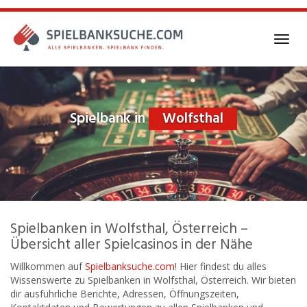
Skip
to
main
Toggl
content
navig
Spielbank in
Wolfsthal
Spielbanken in Wolfsthal, Österreich –
Übersicht aller Spielcasinos in der Nähe
Willkommen auf
Spielbanksuche.com
! Hier findest du alles
Wissenswerte zu Spielbanken in Wolfsthal, Österreich. Wir bieten
dir ausführliche Berichte, Adressen, Öffnungszeiten,