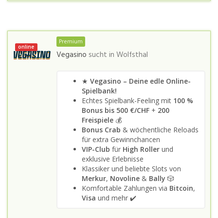
Premium
online
Vegasino
sucht in
Wolfsthal
★
Vegasino – Deine edle Online-
Spielbank!
Echtes Spielbank-Feeling mit
100 %
Bonus bis 500 €/CHF
+
200
Freispiele
💰
Bonus Crab
& wöchentliche Reloads
für extra Gewinnchancen
VIP-Club
für
High Roller
und
exklusive Erlebnisse
Klassiker und beliebte Slots von
Merkur
,
Novoline
&
Bally
🎲
Komfortable Zahlungen via
Bitcoin
,
Visa
und mehr ✔️