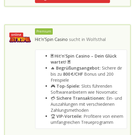
Premium
online
Hit’n’Spin Casino
sucht in
Wolfsthal
🃏 Hit’n’Spin Casino – Dein Glück
wartet! 🃏
🔥
Begrüßungsangebot:
Sichere dir
bis zu
800 €/CHF
Bonus und 200
Freispiele
🎮
Top-Spiele:
Slots führenden
Softwareanbietern wie Novomatic
💳
Sichere Transaktionen:
Ein- und
Auszahlungen mit verschiedenen
Zahlungsmethoden
🏆
VIP-Vorteile:
Profitiere von einem
umfangreichen Treueprogramm