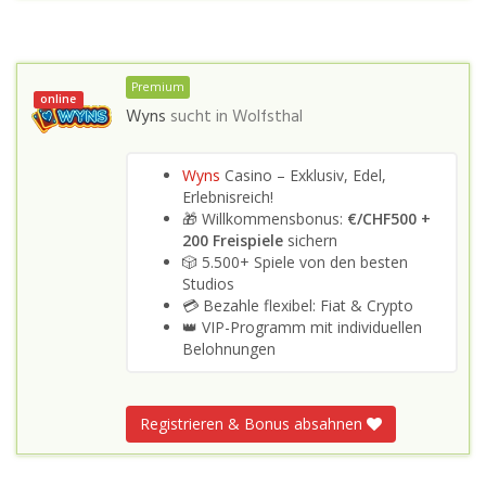
Premium
online
Wyns
sucht in
Wolfsthal
Wyns
Casino – Exklusiv, Edel,
Erlebnisreich!
🎁 Willkommensbonus:
€/CHF500 +
200 Freispiele
sichern
🎲 5.500+ Spiele von den besten
Studios
💳 Bezahle flexibel: Fiat & Crypto
👑 VIP-Programm mit individuellen
Belohnungen
Registrieren & Bonus absahnen