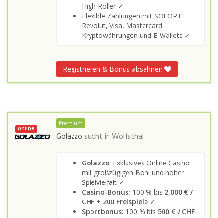
High Roller ✓
Flexible Zahlungen mit SOFORT,
Revolut, Visa, Mastercard,
Kryptowährungen und E-Wallets ✓
Registrieren & Bonus absahnen
Premium
online
Golazzo
sucht in
Wolfsthal
Golazzo
: Exklusives Online Casino
mit großzügigen Boni und hoher
Spielvielfalt ✓
Casino-Bonus:
100 % bis
2.000 € /
CHF + 200 Freispiele
✓
Sportbonus:
100 % bis
500 € / CHF