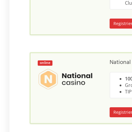
Cl
Registri
National
online
10
Gr
TIP
Registri