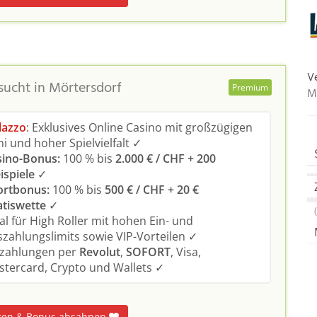
V
sucht in
Mörtersdorf
Premium
M
lazzo
: Exklusives Online Casino mit großzügigen
i und hoher Spielvielfalt ✓
sino-Bonus:
100 % bis
2.000 € / CHF + 200
ispiele
✓
ortbonus:
100 % bis
500 € / CHF + 20 €
atiswette
✓
al für High Roller mit hohen Ein- und
zahlungslimits sowie VIP-Vorteilen ✓
nzahlungen per
Revolut
,
SOFORT
, Visa,
tercard, Crypto und Wallets ✓
eren & Bonus absahnen