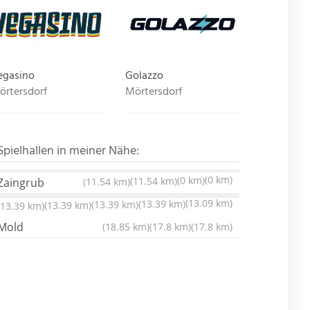
egasino
Golazzo
örtersdorf
Mörtersdorf
Spielhallen in meiner Nähe:
(0 km)
(0 km)
(11.54 km)
Zaingrub
(11.54 km)
(13.09 km)
(13.39 km)
(13.39 km)
(13.39 km)
(13.39 km)
Mold
(18.85 km)
(17.8 km)
(17.8 km)