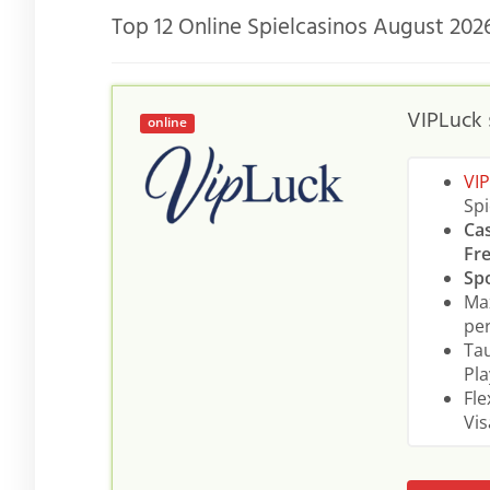
Top 12 Online Spielcasinos August 202
VIPLuck
online
VI
Spi
Ca
Fre
Sp
Max
pe
Ta
Pl
Fle
Vis