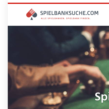
Skip
to
main
content
Sp