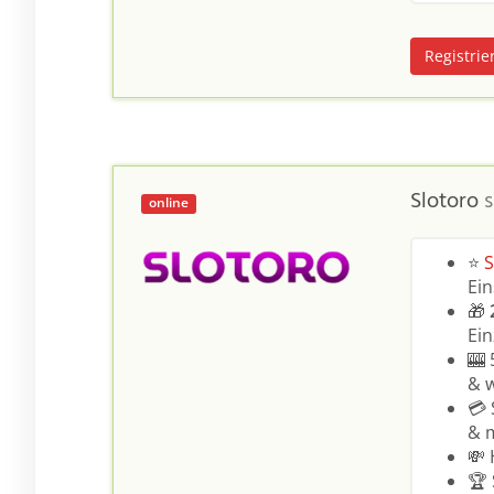
Registri
Slotoro
s
online
⭐
S
Ei
🎁
Ei
🎰 
& 
💳 
& 
💸 
🏆 