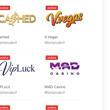
online
online
ashed
V.Vegas
örtersdorf
Mörtersdorf
online
online
IPLuck
MAD Casino
örtersdorf
Mörtersdorf
online
online