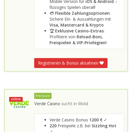
Mobile Version für
iOS & Android
–
flüssiges Spielen überall!
💳
Flexible Zahlungsoptionen
:
Sichere Ein- & Auszahlungen mit
Visa, Mastercard & Krypto
🏆
Exklusive Casino-Extras
:
Profitiere von
Reload-Boni,
Freispielen & VIP-Privilegien!
Registrieren & Bonus absahnen
Premium
online
Verde Casino
sucht in
Mold
Verde Casino Bonus
1200 €
✓
220
Freispiele z.B. bei
Sizzling Hot
✓