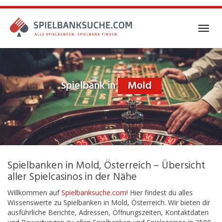
Skip
to
main
Toggl
content
navig
Spielbank in
Mold
Spielbanken in Mold, Österreich – Übersicht
aller Spielcasinos in der Nähe
Willkommen auf
Spielbanksuche.com
! Hier findest du alles
Wissenswerte zu Spielbanken in Mold, Österreich. Wir bieten dir
ausführliche Berichte, Adressen, Öffnungszeiten, Kontaktdaten