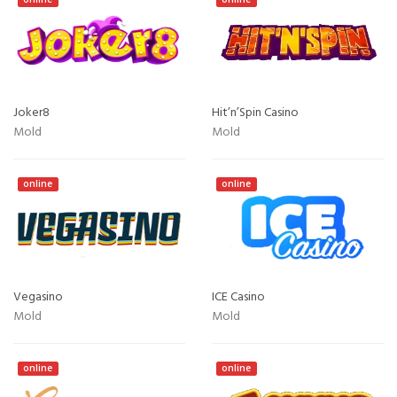
Joker8
Hit’n’Spin Casino
Mold
Mold
online
online
Vegasino
ICE Casino
Mold
Mold
online
online