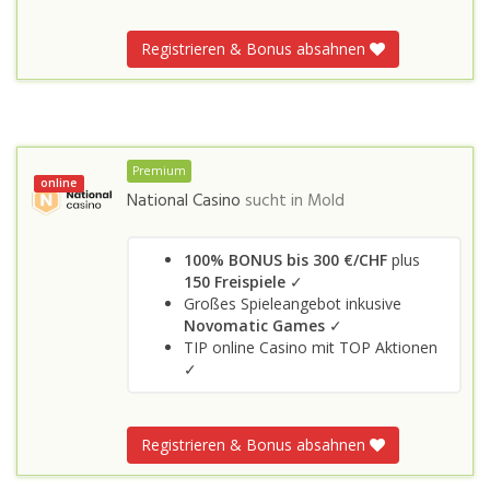
Registrieren & Bonus absahnen
Premium
online
National Casino
sucht in
Mold
100% BONUS bis 300 €/CHF
plus
150 Freispiele
✓
Großes Spieleangebot inkusive
Novomatic Games
✓
TIP online Casino mit TOP Aktionen
✓
Registrieren & Bonus absahnen