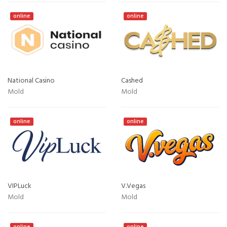
online
online
National Casino
Cashed
Mold
Mold
online
online
VIPLuck
V.Vegas
Mold
Mold
online
online