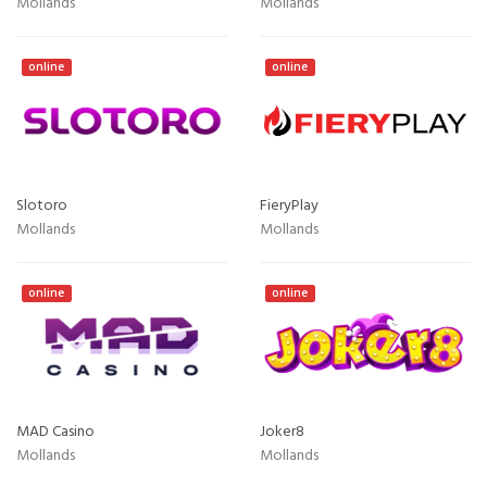
Mollands
Mollands
online
online
Slotoro
FieryPlay
Mollands
Mollands
online
online
MAD Casino
Joker8
Mollands
Mollands