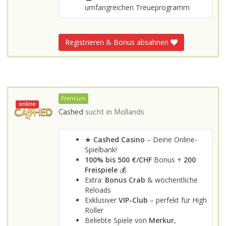
umfangreichen Treueprogramm
Registrieren & Bonus absahnen
Premium
online
Cashed
sucht in
Mollands
★
Cashed Casino
– Deine Online-
Spielbank!
100% bis 500 €/CHF
Bonus +
200
Freispiele
💰
Extra:
Bonus Crab
& wöchentliche
Reloads
Exklusiver
VIP-Club
– perfekt für High
Roller
Beliebte Spiele von
Merkur
,