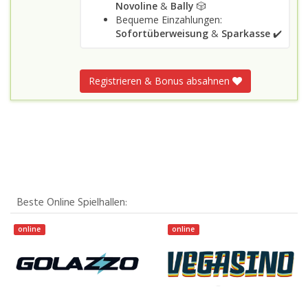
Novoline
&
Bally
🎲
Bequeme Einzahlungen:
Sofortüberweisung
&
Sparkasse
✔️
Registrieren & Bonus absahnen
Beste Online Spielhallen:
online
online