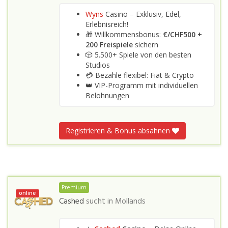
Wyns
Casino – Exklusiv, Edel,
Erlebnisreich!
🎁 Willkommensbonus:
€/CHF500 +
200 Freispiele
sichern
🎲 5.500+ Spiele von den besten
Studios
💳 Bezahle flexibel: Fiat & Crypto
👑 VIP-Programm mit individuellen
Belohnungen
Registrieren & Bonus absahnen
Premium
online
Cashed
sucht in
Mollands