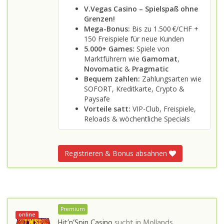
V.Vegas Casino – Spielspaß ohne
Grenzen!
Mega-Bonus:
Bis zu 1.500 €/CHF +
150 Freispiele für neue Kunden
5.000+ Games:
Spiele von
Marktführern wie
Gamomat
,
Novomatic
&
Pragmatic
Bequem zahlen:
Zahlungsarten wie
SOFORT, Kreditkarte, Crypto &
Paysafe
Vorteile satt:
VIP-Club, Freispiele,
Reloads & wöchentliche Specials
Registrieren & Bonus absahnen
Premium
online
Hit’n’Spin Casino
sucht in
Mollands