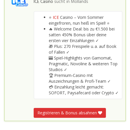
ICE Casino
sucht in
Mollands
⭐
ICE
Casino – Vom Sommer
eingefroren, nun heiß im Spiel! ⭐
🔥 Welcome Deal: bis zu €1.500 bei
satten 450% Bonus über deine
ersten vier Einzahlungen ✓
🎁 Plus: 270 Freispiele u. a. auf Book
of Fallen ✓
🎰 Spiel‑Highlights von Gamomat,
Pragmatic, Novoline & weiteren Top
Studios ✓
🏆 Premium‑Casino mit
Auszeichnungen & Profi‑Team ✓
💳 Einzahlung leicht gemacht:
SOFORT, Paysafecard oder Crypto ✓
Registrieren & Bonus absahnen