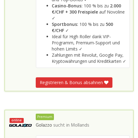
Casino-Bonus:
100 % bis zu
2.000
€/CHF + 300 Freispiele
auf Novoline
✓
Sportbonus:
100 % bis zu
500
€/CHF
✓
Ideal für High Roller dank VIP-
Programm, Premium-Support und
hohen Limits ✓
Zahlungen mit Revolut, Google Pay,
Kryptowährungen und Kreditkarten ✓
Registrieren & Bonus absahnen
Premium
online
Golazzo
sucht in
Mollands