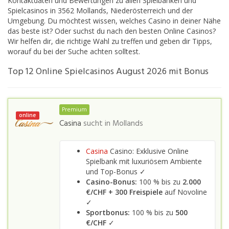
Kontaktdaten und Bewertungen zu allen Spielbanken und
Spielcasinos in 3562 Mollands, Niederösterreich und der
Umgebung. Du möchtest wissen, welches Casino in deiner Nähe
das beste ist? Oder suchst du nach den besten Online Casinos?
Wir helfen dir, die richtige Wahl zu treffen und geben dir Tipps,
worauf du bei der Suche achten solltest.
Top 12 Online Spielcasinos August 2026 mit Bonus
Premium
online
Casina
sucht in
Mollands
Casina
Casino: Exklusive Online
Spielbank mit luxuriösem Ambiente
und Top-Bonus ✓
Casino-Bonus:
100 % bis zu
2.000
€/CHF + 300 Freispiele
auf Novoline
✓
Sportbonus:
100 % bis zu
500
€/CHF
✓