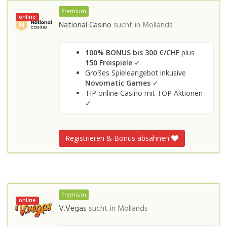
Premium
online
National Casino
sucht in
Mollands
100% BONUS bis 300 €/CHF
plus
150 Freispiele
✓
Großes Spieleangebot inkusive
Novomatic Games
✓
TIP online Casino mit TOP Aktionen
✓
Registrieren & Bonus absahnen
Premium
online
V.Vegas
sucht in
Mollands