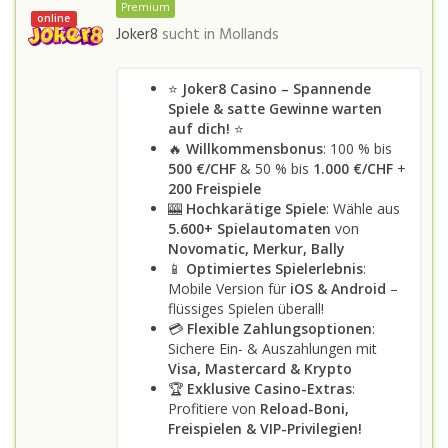
Premium
online
Joker8
sucht in
Mollands
⭐
Joker8 Casino – Spannende
Spiele & satte Gewinne warten
auf dich!
⭐
🔥
Willkommensbonus
: 100 % bis
500 €/CHF
& 50 % bis
1.000 €/CHF
+
200 Freispiele
🎰
Hochkarätige Spiele
: Wähle aus
5.600+ Spielautomaten
von
Novomatic, Merkur, Bally
📱
Optimiertes Spielerlebnis
:
Mobile Version für
iOS & Android
–
flüssiges Spielen überall!
💳
Flexible Zahlungsoptionen
:
Sichere Ein- & Auszahlungen mit
Visa, Mastercard & Krypto
🏆
Exklusive Casino-Extras
:
Profitiere von
Reload-Boni,
Freispielen & VIP-Privilegien!