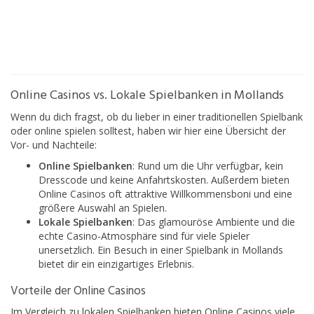
Online Casinos vs. Lokale Spielbanken in Mollands
Wenn du dich fragst, ob du lieber in einer traditionellen Spielbank
oder online spielen solltest, haben wir hier eine Übersicht der
Vor- und Nachteile:
Online Spielbanken
: Rund um die Uhr verfügbar, kein
Dresscode und keine Anfahrtskosten. Außerdem bieten
Online Casinos oft attraktive Willkommensboni und eine
größere Auswahl an Spielen.
Lokale Spielbanken
: Das glamouröse Ambiente und die
echte Casino-Atmosphäre sind für viele Spieler
unersetzlich. Ein Besuch in einer Spielbank in Mollands
bietet dir ein einzigartiges Erlebnis.
Vorteile der Online Casinos
Im Vergleich zu lokalen Spielbanken bieten Online Casinos viele