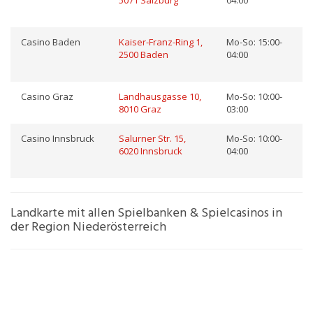
5071 Salzburg
04:00
Casino Baden
Kaiser-Franz-Ring 1,
Mo-So: 15:00-
2500 Baden
04:00
Casino Graz
Landhausgasse 10,
Mo-So: 10:00-
8010 Graz
03:00
Casino Innsbruck
Salurner Str. 15,
Mo-So: 10:00-
6020 Innsbruck
04:00
Landkarte mit allen Spielbanken & Spielcasinos in
der Region Niederösterreich