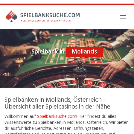
Skip
to
main
Toggl
content
navig
Spielbank in
Mollands
Spielbanken in Mollands, Österreich –
Übersicht aller Spielcasinos in der Nähe
Willkommen auf
Spielbanksuche.com
! Hier findest du alles
Wissenswerte zu Spielbanken in Mollands, Österreich. Wir bieten
dir ausführliche Berichte, Adressen, Öffnungszeiten,