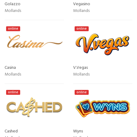
Golazzo
Vegasino
Mollands
Mollands
online
online
Casina
V.Vegas
Mollands
Mollands
online
online
Cashed
Wyns