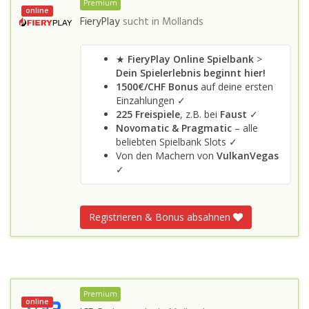
Premium
online
FieryPlay
sucht in
Mollands
★
FieryPlay Online Spielbank
>
Dein Spielerlebnis beginnt hier!
1500€/CHF Bonus
auf deine ersten
Einzahlungen ✓
225 Freispiele
, z.B. bei
Faust
✓
Novomatic & Pragmatic
– alle
beliebten Spielbank Slots ✓
Von den Machern von
VulkanVegas
✓
Registrieren & Bonus absahnen
Premium
online