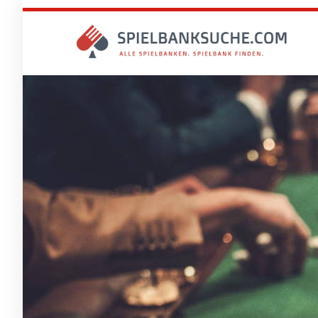
Skip
to
main
content