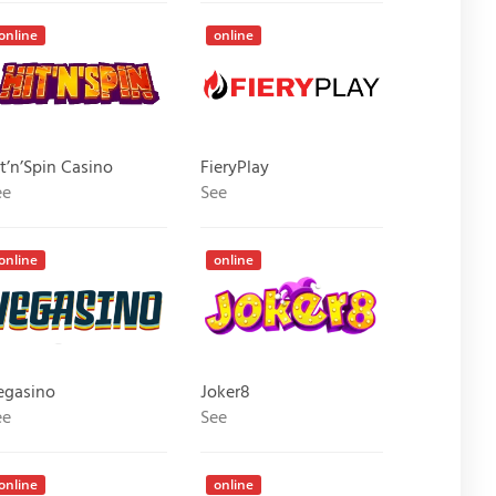
online
online
t’n’Spin Casino
FieryPlay
ee
See
online
online
egasino
Joker8
ee
See
online
online