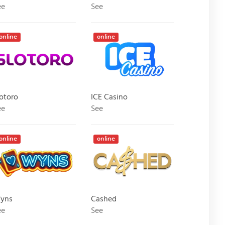
ee
See
online
online
lotoro
ICE Casino
ee
See
online
online
yns
Cashed
ee
See