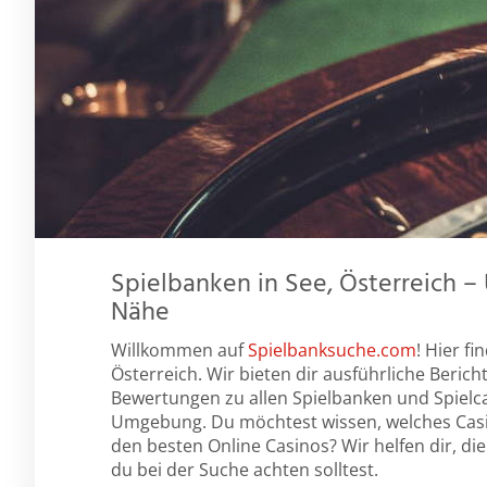
Spielbanken in See, Österreich – Ü
Nähe
Willkommen auf
Spielbanksuche.com
! Hier f
Österreich. Wir bieten dir ausführliche Beric
Bewertungen zu allen Spielbanken und Spielca
Umgebung. Du möchtest wissen, welches Casin
den besten Online Casinos? Wir helfen dir, die
du bei der Suche achten solltest.