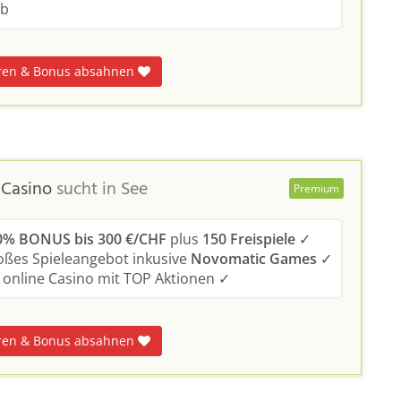
ub
eren & Bonus absahnen
 Casino
sucht in
See
Premium
0% BONUS bis 300 €/CHF
plus
150 Freispiele
✓
oßes Spieleangebot inkusive
Novomatic Games
✓
 online Casino mit TOP Aktionen ✓
eren & Bonus absahnen