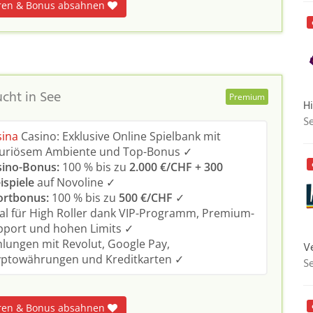
eren & Bonus absahnen
ucht in
See
Premium
Hi
S
sina
Casino: Exklusive Online Spielbank mit
xuriösem Ambiente und Top-Bonus ✓
sino-Bonus:
100 % bis zu
2.000 €/CHF + 300
ispiele
auf Novoline ✓
ortbonus:
100 % bis zu
500 €/CHF
✓
al für High Roller dank VIP-Programm, Premium-
pport und hohen Limits ✓
lungen mit Revolut, Google Pay,
V
yptowährungen und Kreditkarten ✓
S
eren & Bonus absahnen