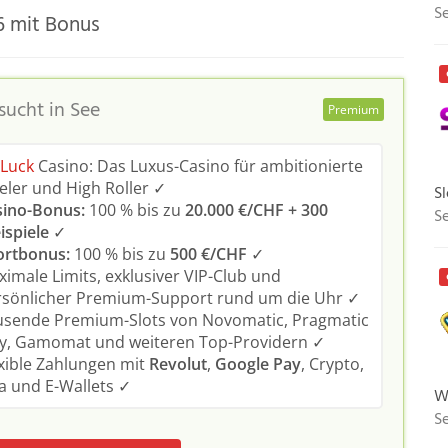
S
6 mit Bonus
sucht in
See
Premium
PLuck
Casino: Das Luxus-Casino für ambitionierte
eler und High Roller ✓
S
sino-Bonus:
100 % bis zu
20.000 €/CHF + 300
S
ispiele
✓
ortbonus:
100 % bis zu
500 €/CHF
✓
imale Limits, exklusiver VIP-Club und
rsönlicher Premium-Support rund um die Uhr ✓
usende Premium-Slots von Novomatic, Pragmatic
ay, Gamomat und weiteren Top-Providern ✓
xible Zahlungen mit
Revolut
,
Google Pay
, Crypto,
a und E-Wallets ✓
W
S