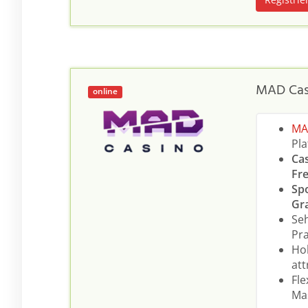
MAD Cas
online
MA
Pla
Ca
Fre
Sp
Gr
Se
Pr
Hoh
att
Fle
Ma